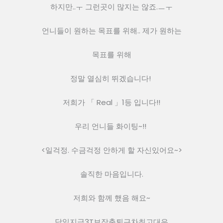
하지만..ㅜ 그런곳이 많지는 않죠.ㅡㅜ
언니들이 원하는 목표를 위해.. 제가 원하는
목표를 위해
정말 열심히 뛰겠습니다! 
저희가 「 Real 」1등 입니다!!
우리 언니들 화이팅~!! 
<일걱정. 수금걱정 안하게 할 자신있어요~>
솔직한 마음입니다.
저희와 함께 했음 해요~
당일지급3T보장출퇴근차최고대우