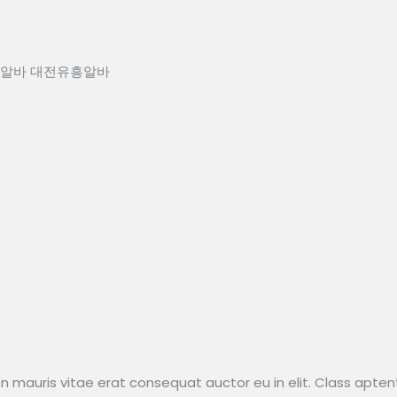
노래방알바 대전유흥알바
n mauris vitae erat consequat auctor eu in elit. Class aptent