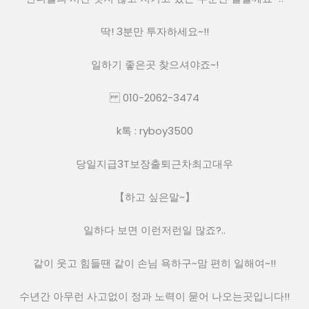
딱! 3분만 투자하세요~!!
일하기 좋은곳 찾으셔야죠~!
010-2062-3474
k톡 : ryboy3500
당일지급3T보장출퇴근차최고대우
【하고 싶은말~】
일하다 보면 이런저런일 많죠?..
같이 웃고 힘들땐 같이 손님 욕하구~맘 편히 일해여~!!
수년간 아무런 사고없이 정과 노력이 묻어 나오는곳입니다!!