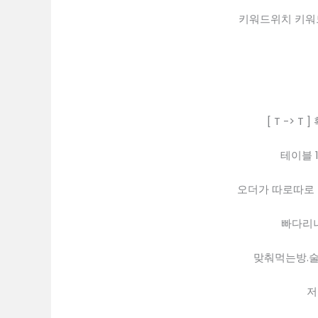
키워드위치 키워
[ T -> 
테이블 1
오더가 따로따로
빠다리나
맞춰먹는방.술
저