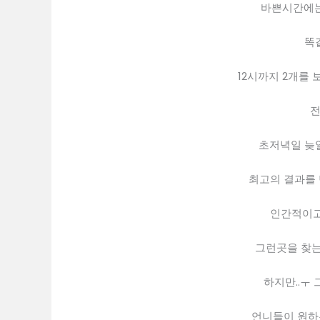
바쁜시간에는
똑
12시까지 2개를 
전
초저녁일 늦일
최고의 결과를
인간적이고
그런곳을 찾는
하지만..ㅜ
언니들이 원하는