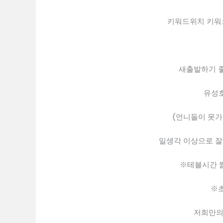
키워드위치 키워
새출발하기 좋은
유성호
(언니들이 못가
일생각 이상으로 잘된
※테블시간 
※
저희만의