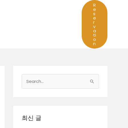
R
e
s
e
r
v
a
ti
o
n
검
색
대
상
최신 글