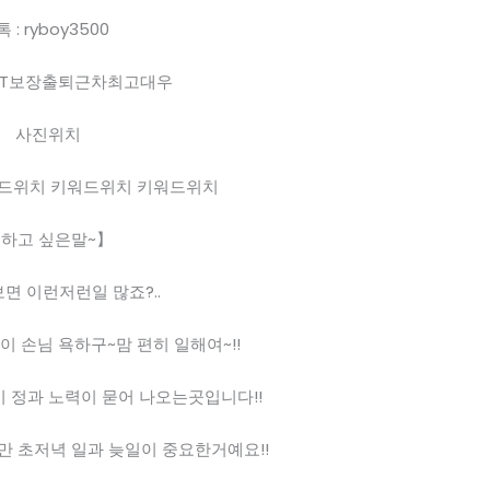
톡 : ryboy3500
3T보장출퇴근차최고대우
사진위치
드위치 키워드위치 키워드위치
하고 싶은말~】
면 이런저런일 많죠?..
이 손님 욕하구~맘 편히 일해여~!!
 정과 노력이 묻어 나오는곳입니다!!
만 초저녁 일과 늦일이 중요한거예요!!