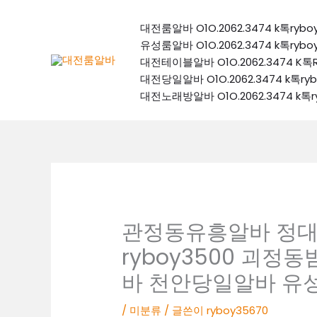
콘
텐
대전룸알바 O1O.2062.3474 k톡
츠
유성룸알바 O1O.2062.3474 k톡
로
대전테이블알바 O1O.2062.3474
건
대전당일알바 O1O.2062.3474 k
너
대전노래방알바 O1O.2062.3474 
뛰
기
관정동유흥알바 정대표 O
ryboy3500 괴
바 천안당일알바 유
/
미분류
/ 글쓴이
ryboy35670