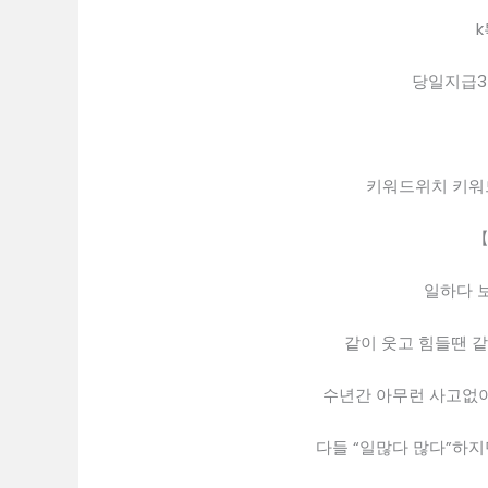
k
당일지급
키워드위치 키워
【
일하다 보
같이 웃고 힘들땐 같
수년간 아무런 사고없이
다들 “일많다 많다”하지