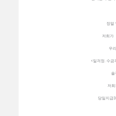
정말
저희가 「
우리
<일걱정. 수금
솔
저희
당일지급