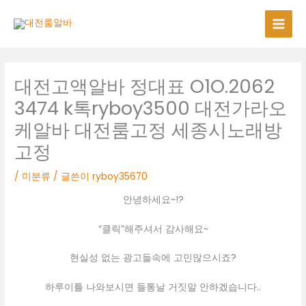
콘
텐
츠
로
건
너
대전고액알바 정대표 O1O.2062
뛰
3474 k톡ryboy3500 대전가라오
기
케알바 대전룸고정 세종시노래방
고정
/
미분류
/ 글쓴이
ryboy35670
안녕하세요~!?
“클릭”해주셔서 감사해요~
현실성 없는 광고들속에 고민많으시죠?
하루이틀 나와보시면 들통날 거짓말 안하겠습니다..