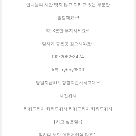
언니들의 시간 뺏지 않고 지키고 있는 부분만
말할께요~!!
딱! 3분만 투자하세요~!!
일하기 좋은곳 찾으셔야죠~!
010-2062-3474
k톡 : ryboy3500
당일지급3T보장출퇴근차최고대우
사진위치
키워드위치 키워드위치 키워드위치 키워드위치
【하고 싶은말~】
일하다 보면 이런저런일 많죠?..