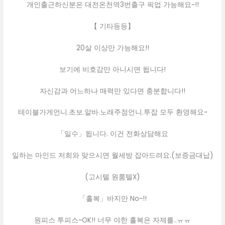
개인출근하신분은 대전온천역3번출구 픽업 가능해요~!!
【 기타등등】
20살 이상만 가능해요!!
보기에 비호감만 아니시면 됩니다!
자신감과 어느하나 매력만 있다면 충분합니다!!
테이블가게언니.초보.알바.노래주점언니.투잡 모두 환영해요~
「일수」됩니다. 이건 전화상담해요
일하는 마인드 저희와 맞으시면 월세방 잡아드려요.(보증금대납)
(고시텔 원룸텔X)
「홀복」바지만 No~!!
원피스 투피스~OK!! 너무 야한 홀복은 자제를..ㅠㅠ