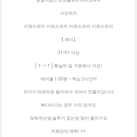
당일지급3T보장출퇴근차최고대우
사진위치
키워드위치 키워드위치 키워드위치 키워드위치
【 페이】
3T~5T 이상
[ T -> T ] 확실히 일 구분해서 가요!
테이블 1-30분 ~ 맥심 2시간!!!
오더가 따로따로 들어와서 섞여서 안들어갑니다
빠다리나는 경우 거의 없어요
맞춰먹는방.술추가 없는방 많이 들어가요
저희만의 매력! ^^