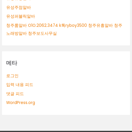
유성주점알바
유성퍼블릭알바
청주룸알바 O1O.2062.3474 k톡ryboy3500 청주유흥알바 청주
노래방알바 청주보도사무실
메타
로그인
입력 내용 피드
댓글 피드
WordPress.org