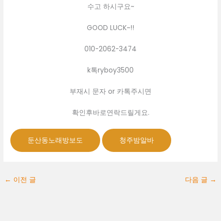
수고 하시구요~
GOOD LUCK~!!
010-2062-3474
k톡ryboy3500
부재시 문자 or 카톡주시면
확인후바로연락드릴게요.
둔산동노래방보도
청주밤알바
←
이전 글
다음 글
→