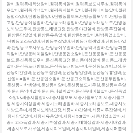
알바,월평동대학생알바,월평동바알바,월평동보도사무실,월평동여
우알바,월평동악녀알바,월평동퍼블릭알바,월평동테이블알바,월평
동업소알바,탄방동룸알바,탄방동룸보도,탄방동룸도우미,탄방동룸
고정,탄방동여성알바,탄방동노래방알바,탄방동노래방보도,탄방동
노래방도우미,탄방동노래방고정,탄방동야간알바,탄방동투잡알바,
탄방동당일알바,탄방동유흥알바,탄방동bar알바,탄방동업소알바,
탄방동고소득알바,탄방동투잡알바,탄방동대학생알바,탄방동바알
바,탄방동보도사무실,탄방동여우알바,탄방동악녀알바,탄방동퍼블
릭알바,탄방동테이블알바,탄방동업소알바,둔산동룸알바,둔산동룸
보도,둔산동룸도우미,둔산동룸고정,둔산동여성알바,둔산동노래방
알바,둔산동노래방보도,둔산동노래방도우미,둔산동노래방고정,둔
산동야간알바,둔산동투잡알바,둔산동당일알바,둔산동유흥알바,둔
산동bar알바,둔산동업소알바,둔산동고소득알바,둔산동투잡알바,
둔산동대학생알바,둔산동바알바,둔산동보도사무실,둔산동여우알
바,둔산동악녀알바,둔산동퍼블릭알바,둔산동테이블알바,둔산동업
소알바,세종시룸알바,세종시룸보도,세종시룸도우미,세종시룸고
정,세종시여성알바,세종시노래방알바,세종시노래방보도,세종시노
래방도우미,세종시노래방고정,세종시야간알바,세종시투잡알바,세
종시당일알바,세종시유흥알바,세종시bar알바,세종시업소알바,세
종시고소득알바,세종시투잡알바,세종시대학생알바,세종시바알바,
세종시보도사무실,세종시여우알바,세종시악녀알바,세종시퍼블릭