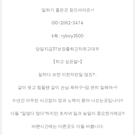
일하기 좋은곳 찾으셔야죠~!
010-2062-3474
k톡 : ryboy3500
당일지급3T보장출퇴근차최고대우
【하고 싶은말~】
일하다 보면 이런저런일 많죠?..
같이 웃고 힘들땐 같이 손님 욕하구~맘 편히 일해여~!!
수년간 아무런 사고없이 정과 노력이 묻어 나오는곳입니다!!
다들 “일많다 많다”하지만 초저녁 일과 늦일이 중요한거예요!!
바쁜시간에는 다른곳도 다들 바쁩니다.