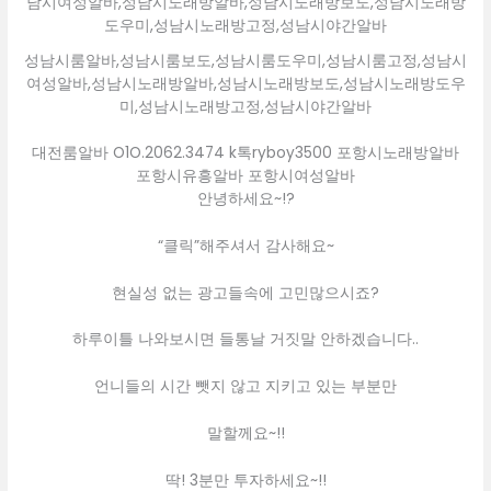
성남시룸알바,성남시룸보도,성남시룸도우미,성남시룸고정,성남시
여성알바,성남시노래방알바,성남시노래방보도,성남시노래방도우
미,성남시노래방고정,성남시야간알바
대전룸알바 O1O.2062.3474 k톡ryboy3500 포항시노래방알바
포항시유흥알바 포항시여성알바
안녕하세요~!?
“클릭”해주셔서 감사해요~
현실성 없는 광고들속에 고민많으시죠?
하루이틀 나와보시면 들통날 거짓말 안하겠습니다..
언니들의 시간 뺏지 않고 지키고 있는 부분만
말할께요~!!
딱! 3분만 투자하세요~!!