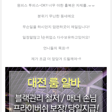
원피스 투피스~OK!! 너무 야한 홀복은 자제를..ㅠㅠ
분위기 무난한 동네에요
무슨일을 하시던지 맘편하곳이 제일입니다!
일정말많고 1순위업소 다수보유하고있어요!
언니들의 목표~!!
제가 조금 더 앞당겨 드릴께여~!!