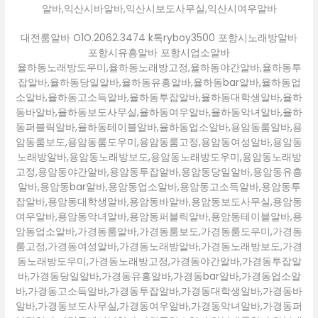
알바,익산시바알바,익산시보도사무실,익산시여우알바
대전룸알바 O1O.2062.3474 k톡ryboy3500 포항시노래방알바
포항시유흥알바 포항시업소알바
율하동노래방도우미,율하동노래방고정,율하동야간알바,율하동투
잡알바,율하동당일알바,율하동유흥알바,율하동bar알바,율하동업
소알바,율하동고소득알바,율하동투잡알바,율하동대학생알바,율하
동바알바,율하동보도사무실,율하동여우알바,율하동악녀알바,율하
동퍼블릭알바,율하동테이블알바,율하동업소알바,용암동룸알바,용
암동룸보도,용암동룸도우미,용암동룸고정,용암동여성알바,용암동
노래방알바,용암동노래방보도,용암동노래방도우미,용암동노래방
고정,용암동야간알바,용암동투잡알바,용암동당일알바,용암동유흥
알바,용암동bar알바,용암동업소알바,용암동고소득알바,용암동투
잡알바,용암동대학생알바,용암동바알바,용암동보도사무실,용암동
여우알바,용암동악녀알바,용암동퍼블릭알바,용암동테이블알바,용
암동업소알바,가경동룸알바,가경동룸보도,가경동룸도우미,가경동
룸고정,가경동여성알바,가경동노래방알바,가경동노래방보도,가경
동노래방도우미,가경동노래방고정,가경동야간알바,가경동투잡알
바,가경동당일알바,가경동유흥알바,가경동bar알바,가경동업소알
바,가경동고소득알바,가경동투잡알바,가경동대학생알바,가경동바
알바,가경동보도사무실,가경동여우알바,가경동악녀알바,가경동퍼