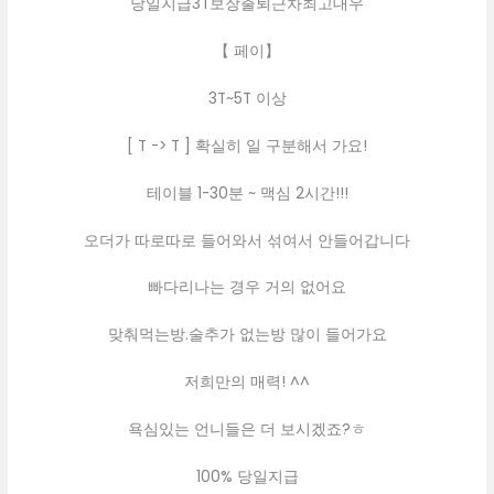
당일지급3T보장출퇴근차최고대우
【 페이】
3T~5T 이상
[ T -> T ] 확실히 일 구분해서 가요!
테이블 1-30분 ~ 맥심 2시간!!!
오더가 따로따로 들어와서 섞여서 안들어갑니다
빠다리나는 경우 거의 없어요
맞춰먹는방.술추가 없는방 많이 들어가요
저희만의 매력! ^^
욕심있는 언니들은 더 보시겠죠?ㅎ
100% 당일지급