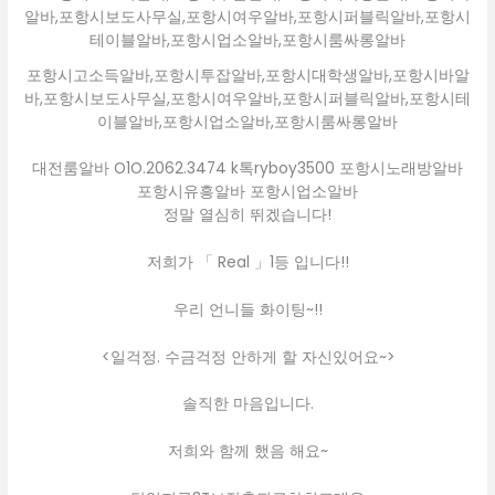
포항시고소득알바,포항시투잡알바,포항시대학생알바,포항시바알
바,포항시보도사무실,포항시여우알바,포항시퍼블릭알바,포항시테
이블알바,포항시업소알바,포항시룸싸롱알바
대전룸알바 O1O.2062.3474 k톡ryboy3500 포항시노래방알바
포항시유흥알바 포항시업소알바
정말 열심히 뛰겠습니다!
저희가 「 Real 」1등 입니다!!
우리 언니들 화이팅~!!
<일걱정. 수금걱정 안하게 할 자신있어요~>
솔직한 마음입니다.
저희와 함께 했음 해요~