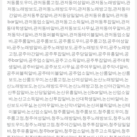
저동룸도우미,관저동룸고정,관저동여성알바,관저동노래방알바,관
저동노래방보도,관저동노래방도우미,관저동노래방고정,관저동야
간알바,관저동투잡알바,관저동당일알바,관저동유흥알바,관저동
bar알바,관저동업소알바,관저동고소득알바,관저동투잡알바,관저
동대학생알바,관저동바알바,관저동보도사무실,관저동여우알바,관
저동악녀알바,관저동퍼블릭알바,관저동테이블알바,관저동업소알
바,공주룸알바,공주룸보도,공주룸도우미,공주룸고정,공주여성알
바,공주노래방알바,공주노래방보도,공주노래방도우미,공주노래방
고정,공주야간알바,공주투잡알바,공주당일알바,공주유흥알바,공
주bar알바,공주업소알바,공주고소득알바,공주투잡알바,공주대학
생알바,공주바알바,공주보도사무실,공주여우알바,공주악녀알바,
공주퍼블릭알바,공주테이블알바,공주업소알바,논산룸알바,논산룸
보도,논산룸도우미,논산룸고정,논산여성알바,논산노래방알바,논
산노래방보도,논산노래방도우미,논산노래방고정,논산야간알바,논
산투잡알바,논산당일알바,논산유흥알바,논산bar알바,논산업소알
바,논산고소득알바,논산투잡알바,논산대학생알바,논산바알바,논
산보도사무실,논산여우알바,논산악녀알바,논산퍼블릭알바,논산테
이블알바,논산업소알바,청주룸알바,청주룸보도,청주룸도우미,청
주룸고정,청주여성알바,청주노래방알바,청주노래방보도,청주노래
방도우미,청주노래방고정,청주야간알바,청주투잡알바,청주당일알
바,청주유흥알바,청주bar알바,청주업소알바,청주고소득알바,청주