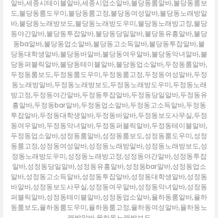
알바,세종시테이블알바,세종시업소알바,불당동룸알바,불당동룸보
도,불당동룸도우미,불당동룸고정,불당동여성알바,불당동노래방알
바,불당동노래방보도,불당동노래방도우미,불당동노래방고정,불당
동야간알바,불당동투잡알바,불당동당일알바,불당동유흥알바,불당
동ba알바,불당동업소알바,불당동고소득알바,불당동투잡알바,불
당동대학생알바,불당동바알바,불당동여우알바,불당동악녀알바,불
당동퍼블릭알바,불당동테이블알바,불당동업소알바,두정동룸알바,
두정동룸보도,두정동룸도우미,두정동룸고정,두정동여성알바,두정
동노래방알바,두정동노래방보도,두정동노래방도우미,두정동노래
방고정,두정동야간알바,두정동투잡알바,두정동당일알바,두정동유
흥알바,두정동bar알바,두정동업소알바,두정동고소득알바,두정동
투잡알바,두정동대학생알바,두정동바알바,두정동보도사무실,두정
동여우알바,두정동악녀알바,두정동퍼블릭알바,두정동테이블알바,
두정동업소알바,성정동룸알바,성정동룸보도,성정동룸도우미,성정
동룸고정,성정동여성알바,성정동노래방알바,성정동노래방보도,성
정동노래방도우미,성정동노래방고정,성정동야간알바,성정동투잡
알바,성정동당일알바,성정동유흥알바,성정동bar알바,성정동업소
알바,성정동고소득알바,성정동투잡알바,성정동대학생알바,성정동
바알바,성정동보도사무실,성정동여우알바,성정동악녀알바,성정동
퍼블릭알바,성정동테이블알바,성정동업소알바,율하동룸알바,율하
동룸보도,율하동룸도우미,율하동룸고정,율하동여성알바,율하동노
래방알바,율하동노래방보도