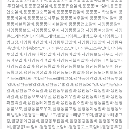
투잡알바,용문동당일알바,용문동유흥알바,용문동bar알바,용문동
업소알바,용문동고소득알바,용문동투잡알바,용문동대학생알바,용
문동바알바,용문동보도사무실,용문동여우알바,용문동악녀알바,용
문동퍼블릭알바,용문동테이블알바,용문동업소알바,자양동룸알바,
자양동룸보도,자양동룸도우미,자양동룸고정,자양동여성알바,자양
동노래방알바,자양동노래방보도,자양동노래방도우미,자양동노래
방고정,자양동야간알바,자양동투잡알바,자양동당일알바,자양동유
흥알바,자양동bar알바,자양동업소알바,자양동고소득알바,자양동
투잡알바,자양동대학생알바,자양동바알바,자양동보도사무실,자양
동여우알바,자양동악녀알바,자양동퍼블릭알바,자양동테이블알바,
자양동업소알바,용전동룸알바,용전동룸보도,용전동룸도우미,용전
동룸고정,용전동여성알바,용전동노래방알바,용전동노래방보도,용
전동노래방도우미,용전동노래방고정,용전동야간알바,용전동투잡
알바,용전동당일알바,용전동유흥알바,용전동bar알바,용전동업소
알바,용전동고소득알바,용전동투잡알바,용전동대학생알바,용전동
바알바,용전동보도사무실,용전동여우알바,용전동악녀알바,용전동
퍼블릭알바,용전동테이블알바,용전동업소알바,월평동룸알바,월평
동룸보도,월평동룸도우미,월평동룸고정,월평동여성알바,월평동노
래방알바,월평동노래방보도,월평동노래방도우미,월평동노래방고
정,월평동야간알바,월평동투잡알바,월평동당일알바,월평동유흥알
바,월평동bar알바,월평동업소알바,월평동고소득알바,월평동투잡