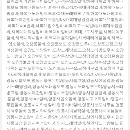
블릭알바,가경동테이블알바,가경동업소알바,하복대룸알바,하복대
룸보도,하복대룸도우미,하복대룸고정,하복대여성알바,하복대노래
방알바,하복대노래방보도,하복대노래방도우미,하복대노래방고정,
하복대야간알바,하복대투잡알바,하복대당일알바,하복대유흥알바,
하복대bar알바,하복대업소알바,하복대고소득알바,하복대투잡알
바,하복대대학생알바,하복대바알바,하복대보도사무실,하복대여우
알바,하복대악녀알바,하복대퍼블릭알바,하복대테이블알바,하복대
업소알바,오창룸알바,오창룸보도,오창룸도우미,오창룸고정,오창
여성알바,오창노래방알바,오창노래방보도,오창노래방도우미,오창
노래방고정,오창야간알바,오창투잡알바,오창당일알바,오창유흥알
바,오창bar알바,오창업소알바,오창고소득알바,오창투잡알바,오창
대학생알바,오창바알바,오창보도사무실,오창여우알바,오창악녀알
바,오창퍼블릭알바,오창테이블알바,오창업소알바,영동시룸알바,
영동시룸보도,영동시룸도우미,영동시룸고정,영동시여성알바,영동
시노래방알바,영동시노래방보도,영동시노래방도우미,영동시노래
방고정,영동시야간알바,영동시투잡알바,영동시당일알바,영동시유
흥알바,영동시bar알바,영동시업소알바,영동시고소득알바,영동시
투잡알바,영동시대학생알바,영동시바알바,영동시보도사무실,영동
시여우알바,영동시악녀알바,영동시퍼블릭알바,영동시테이블알바,
영동시업소알바,천안시룸알바,천안시룸보도,천안시룸도우미,천안
시룸고정,천안시여성알바,천안시노래방알바,천안시노래방보도,천
안시노래방도우미,천안시노래방고정,천안시야간알바,천안시투잡