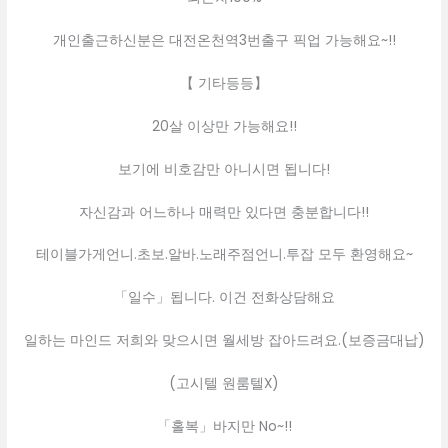
개인출근하신분은 대전온천역3번출구 픽업 가능해요~!!
【 기타등등】
20살 이상만 가능해요!!
보기에 비호감만 아니시면 됩니다!
자신감과 어느하나 매력만 있다면 충분합니다!!
테이블가게언니.초보.알바.노래주점언니.투잡 모두 환영해요~
「일수」됩니다. 이건 전화상담해요
일하는 마인드 저희와 맞으시면 월세방 잡아드려요.(보증금대납)
(고시텔 원룸텔X)
「홀복」바지만 No~!!