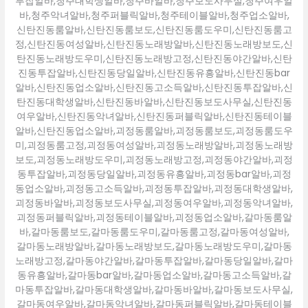
투잡알바,청주대학생알바,청주바알바,청주보도사무실,청주여우알
바,청주악녀알바,청주퍼블릭알바,청주테이블알바,청주업소알바,
신탄진동룸알바,신탄진동룸보도,신탄진동룸도우미,신탄진동룸고
정,신탄진동여성알바,신탄진동노래방알바,신탄진동노래방보도,신
탄진동노래방도우미,신탄진동노래방고정,신탄진동야간알바,신탄
진동투잡알바,신탄진동당일알바,신탄진동유흥알바,신탄진동bar
알바,신탄진동업소알바,신탄진동고소득알바,신탄진동투잡알바,신
탄진동대학생알바,신탄진동바알바,신탄진동보도사무실,신탄진동
여우알바,신탄진동악녀알바,신탄진동퍼블릭알바,신탄진동테이블
알바,신탄진동업소알바,괴정동룸알바,괴정동룸보도,괴정동룸도우
미,괴정동룸고정,괴정동여성알바,괴정동노래방알바,괴정동노래방
보도,괴정동노래방도우미,괴정동노래방고정,괴정동야간알바,괴정
동투잡알바,괴정동당일알바,괴정동유흥알바,괴정동bar알바,괴정
동업소알바,괴정동고소득알바,괴정동투잡알바,괴정동대학생알바,
괴정동바알바,괴정동보도사무실,괴정동여우알바,괴정동악녀알바,
괴정동퍼블릭알바,괴정동테이블알바,괴정동업소알바,갈마동룸알
바,갈마동룸보도,갈마동룸도우미,갈마동룸고정,갈마동여성알바,
갈마동노래방알바,갈마동노래방보도,갈마동노래방도우미,갈마동
노래방고정,갈마동야간알바,갈마동투잡알바,갈마동당일알바,갈마
동유흥알바,갈마동bar알바,갈마동업소알바,갈마동고소득알바,갈
마동투잡알바,갈마동대학생알바,갈마동바알바,갈마동보도사무실,
갈마동여우알바,갈마동악녀알바,갈마동퍼블릭알바,갈마동테이블