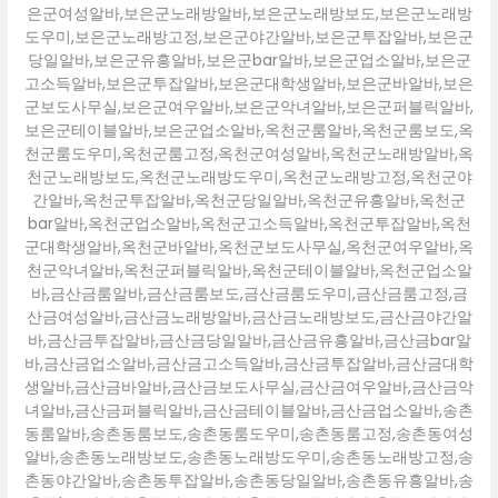
은군여성알바,보은군노래방알바,보은군노래방보도,보은군노래방
도우미,보은군노래방고정,보은군야간알바,보은군투잡알바,보은군
당일알바,보은군유흥알바,보은군bar알바,보은군업소알바,보은군
고소득알바,보은군투잡알바,보은군대학생알바,보은군바알바,보은
군보도사무실,보은군여우알바,보은군악녀알바,보은군퍼블릭알바,
보은군테이블알바,보은군업소알바,옥천군룸알바,옥천군룸보도,옥
천군룸도우미,옥천군룸고정,옥천군여성알바,옥천군노래방알바,옥
천군노래방보도,옥천군노래방도우미,옥천군노래방고정,옥천군야
간알바,옥천군투잡알바,옥천군당일알바,옥천군유흥알바,옥천군
bar알바,옥천군업소알바,옥천군고소득알바,옥천군투잡알바,옥천
군대학생알바,옥천군바알바,옥천군보도사무실,옥천군여우알바,옥
천군악녀알바,옥천군퍼블릭알바,옥천군테이블알바,옥천군업소알
바,금산금룸알바,금산금룸보도,금산금룸도우미,금산금룸고정,금
산금여성알바,금산금노래방알바,금산금노래방보도,금산금야간알
바,금산금투잡알바,금산금당일알바,금산금유흥알바,금산금bar알
바,금산금업소알바,금산금고소득알바,금산금투잡알바,금산금대학
생알바,금산금바알바,금산금보도사무실,금산금여우알바,금산금악
녀알바,금산금퍼블릭알바,금산금테이블알바,금산금업소알바,송촌
동룸알바,송촌동룸보도,송촌동룸도우미,송촌동룸고정,송촌동여성
알바,송촌동노래방보도,송촌동노래방도우미,송촌동노래방고정,송
촌동야간알바,송촌동투잡알바,송촌동당일알바,송촌동유흥알바,송