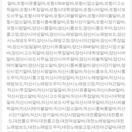
알바,포항시유흥알바,포항시bar알바,포항시업소알바,포항시고소
득알바,포항시투잡알바,포항시대학생알바,포항시바알바,포항시보
도사무실,포항시여우알바,포항시퍼블릭알바,포항시테이블알바,포
항시업소알바,포항시룸싸롱알바,포항시단기알바,포항시장기알바,
포항시밤알바,양산시룸알바,양산시룸보도,양산시룸도우미,양산시
룸고정,양산시여성알바,양산시노래방알바,양산시노래방보도,양산
시노래방도우미,양산시노래방고정,양산시야간알바,양산시투잡알
바,양산시당일알바,양산시유흥알바,양산시bar알바,양산시업소알
바,양산시고소득알바,양산시투잡알바,양산시대학생알바,양산시바
알바,양산시보도사무실,양산시여우알바,양산시퍼블릭알바,양산시
테이블알바,양산시업소알바,양산시룸싸롱알바,양산시단기알바,양
산시장기알바,양산시밤알바,익산시룸알바,익산시룸보도,익산시룸
도우미,익산시룸고정,익산시여성알바,익산시노래방알바,익산시노
래방보도,익산시노래방도우미,익산시노래방고정,익산시야간알바,
익산시투잡알바,익산시당일알바,익산시유흥알바,익산시bar알바,
익산시업소알바,익산시고소득알바,익산시투잡알바,익산시대학생
알바,익산시바알바,익산시보도사무실,익산시여우알바,익산시퍼블
릭알바,익산시테이블알바,익산시업소알바,익산시룸싸롱알바,익산
시단기알바,익산시장기알바,익산시밤알바,대전룸알바,대전룸보
도,대전룸도우미,대전룸고정,대전여성알바,대전노래방알바,대전
노래방보도,대전노래방도우미,대전노래방고정,대전야간알바,대전