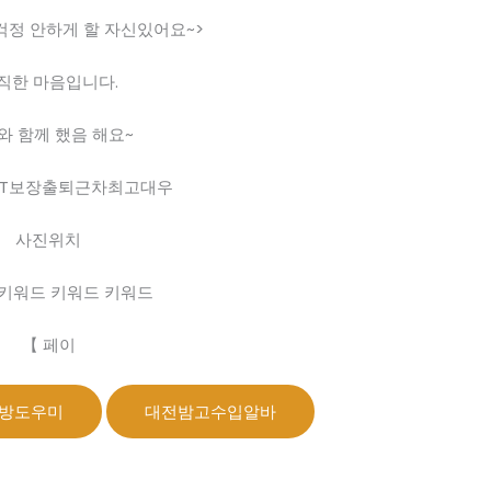
걱정 안하게 할 자신있어요~>
직한 마음입니다.
 함께 했음 해요~
3T보장출퇴근차최고대우
사진위치
키워드 키워드 키워드
【 페이
방도우미
대전밤고수입알바