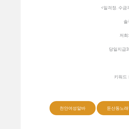
<일걱정. 수금
솔
저희와
당일지급
키워드 
천안여성알바
둔산동노래