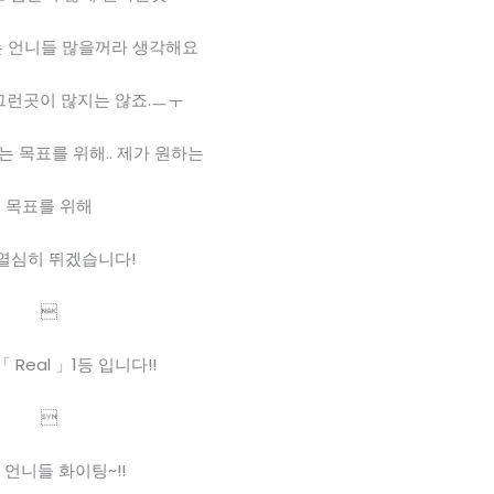
 언니들 많을꺼라 생각해요
 그런곳이 많지는 않죠.ㅡㅜ
 목표를 위해.. 제가 원하는
목표를 위해
열심히 뛰겠습니다! 

 Real 」1등 입니다!!

언니들 화이팅~!! 