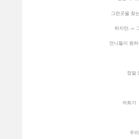
그런곳을 찾는
하지만..ㅜ
언니들이 원하는
정말 
저희가 「
우리 