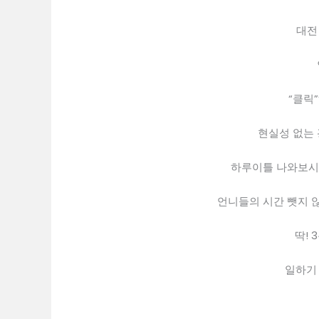
대전
“클릭
현실성 없는
하루이틀 나와보시
언니들의 시간 뺏지 않
딱! 
일하기