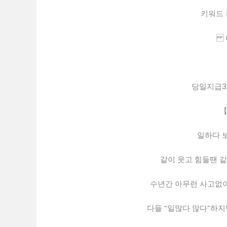
키워드 
01
당일지급
【
일하다 보
같이 웃고 힘들땐 같
수년간 아무런 사고없이
다들 “일많다 많다”하지