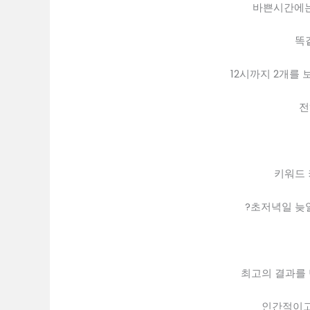
바쁜시간에는
똑
12시까지 2개를 
전
키워드 
?초저녁일 늦일
최고의 결과를 
인간적이고