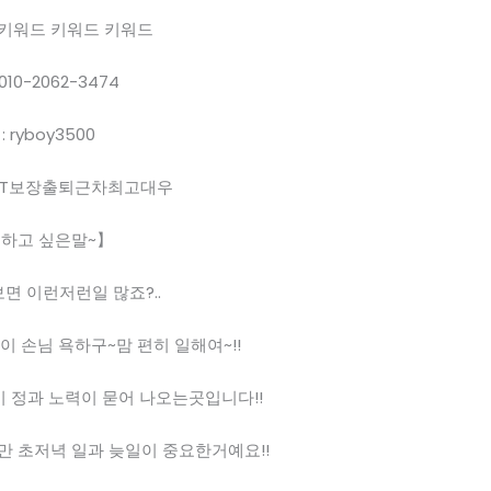
키워드 키워드 키워드
0-2062-3474
: ryboy3500
3T보장출퇴근차최고대우
하고 싶은말~】
면 이런저런일 많죠?..
이 손님 욕하구~맘 편히 일해여~!!
 정과 노력이 묻어 나오는곳입니다!!
만 초저녁 일과 늦일이 중요한거예요!!