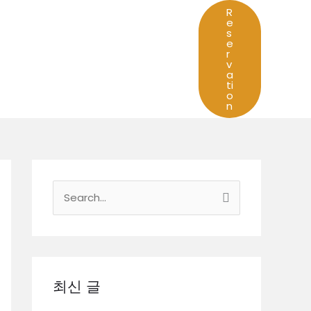
R
e
s
e
r
v
a
ti
o
n
검
색
대
상
최신 글