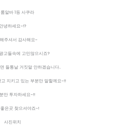
 룸알바 1등 사쿠라
안녕하세요~!?
”해주셔서 감사해요~
 광고들속에 고민많으시죠?
면 들통날 거짓말 안하겠습니다..
고 지키고 있는 부분만 말할께요~!!
3분만 투자하세요~!!
 좋은곳 찾으셔야죠~!
사진위치