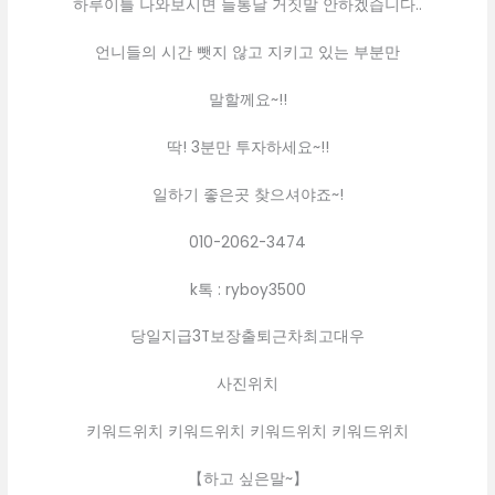
하루이틀 나와보시면 들통날 거짓말 안하겠습니다..
언니들의 시간 뺏지 않고 지키고 있는 부분만
말할께요~!!
딱! 3분만 투자하세요~!!
일하기 좋은곳 찾으셔야죠~!
010-2062-3474
k톡 : ryboy3500
당일지급3T보장출퇴근차최고대우
사진위치
키워드위치 키워드위치 키워드위치 키워드위치
【하고 싶은말~】