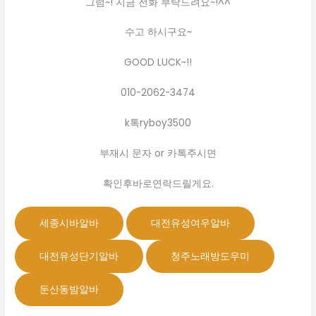
그럼~! 지금 전화 부탁드려요~!^^
수고 하시구요~
GOOD LUCK~!!
010-2062-3474
k톡ryboy3500
부재시 문자 or 카톡주시면
확인후바로연락드릴게요.
세종시바알바
대전유성여우알바
대전유성단기알바
청주노래방도우미
둔산동밤알바