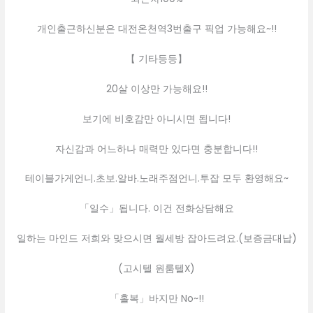
개인출근하신분은 대전온천역3번출구 픽업 가능해요~!!
【 기타등등】
20살 이상만 가능해요!!
보기에 비호감만 아니시면 됩니다!
자신감과 어느하나 매력만 있다면 충분합니다!!
테이블가게언니.초보.알바.노래주점언니.투잡 모두 환영해요~
「일수」됩니다. 이건 전화상담해요
일하는 마인드 저희와 맞으시면 월세방 잡아드려요.(보증금대납)
(고시텔 원룸텔X)
「홀복」바지만 No~!!