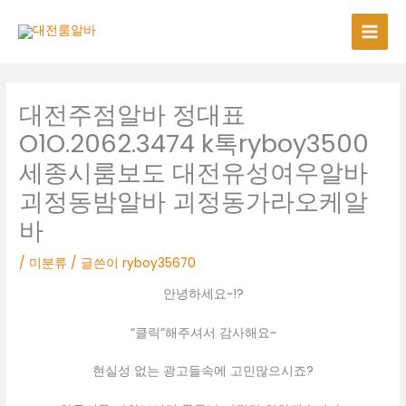
콘
텐
츠
로
건
너
대전주점알바 정대표
뛰
O1O.2062.3474 k톡ryboy3500
기
세종시룸보도 대전유성여우알바
괴정동밤알바 괴정동가라오케알
바
/
미분류
/ 글쓴이
ryboy35670
안녕하세요~!?
“클릭”해주셔서 감사해요~
현실성 없는 광고들속에 고민많으시죠?