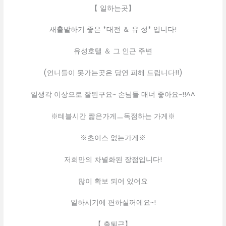
【 일하는곳】
새출발하기 좋은 *대전 ＆ 유 성* 입니다!
유성호텔 ＆ 그 인근 주변
(언니들이 못가는곳은 당연 피해 드립니다!!)
일생각 이상으로 잘된구요~ 손님들 매너 좋아요~!!^^
※테블시간 짧은가게ㅡ독점하는 가게※
※초이스 없는가게※
저희만의 차별화된 장점입니다!
많이 확보 되어 있어요
일하시기에 편하실꺼에요~!
【 출퇴근】