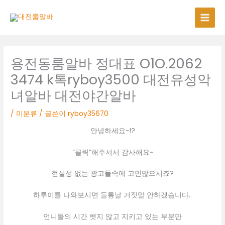
콘
텐
츠
로
건
너
용전동룸알바 정대표 O1O.2062
뛰
3474 k톡ryboy3500 대전유성악
기
녀알바 대전야간알바
/
미분류
/ 글쓴이
ryboy35670
안녕하세요~!?
“클릭”해주셔서 감사해요~
현실성 없는 광고들속에 고민많으시죠?
하루이틀 나와보시면 들통날 거짓말 안하겠습니다..
언니들의 시간 뺏지 않고 지키고 있는 부분만