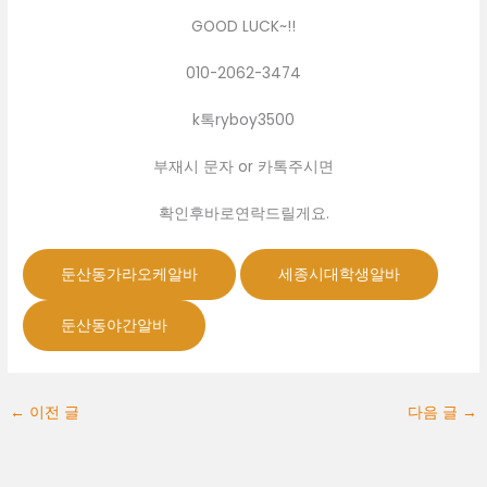
GOOD LUCK~!!
010-2062-3474
k톡ryboy3500
부재시 문자 or 카톡주시면
확인후바로연락드릴게요.
둔산동가라오케알바
세종시대학생알바
둔산동야간알바
←
이전 글
다음 글
→