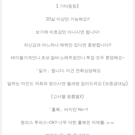
【 기타등등】
20살 이상만 가능해요!!
보기에 비호감만 아니시면 됩니다!
자신감과 어느하나 매력만 있다면 충분합니다!!
테이블가게언니.초보.알바.노래주점언니.투잡 모두 환영해요~
「일수」됩니다. 이건 전화상담해요
일하는 마인드 저희와 맞으시면 월세방 잡아드려요.(보증금대납)
(고시텔 원룸텔X)
「홀복」바지만 No~!!
원피스 투피스~OK!! 너무 야한 홀복은 자제를..ㅠㅠ