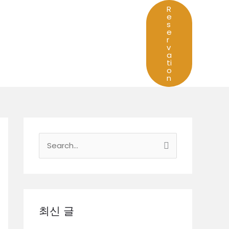
R
e
s
e
r
v
a
ti
o
n
검
색
대
상
최신 글