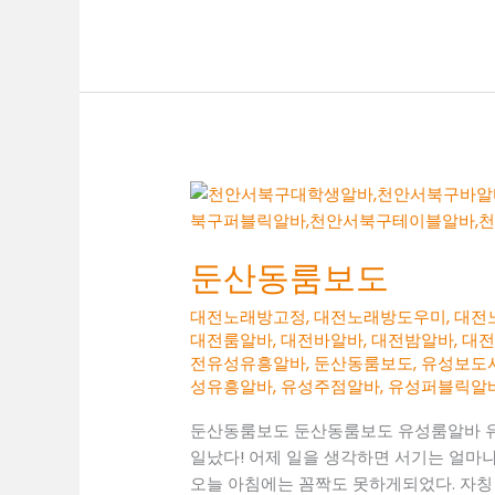
산
동
구
인
구
직
둔산동룸보도
대전노래방고정
,
대전노래방도우미
,
대전
대전룸알바
,
대전바알바
,
대전밤알바
,
대
전유성유흥알바
,
둔산동룸보도
,
유성보도
성유흥알바
,
유성주점알바
,
유성퍼블릭알
둔산동룸보도 둔산동룸보도 유성룸알바 
일났다! 어제 일을 생각하면 서기는 얼마나
오늘 아침에는 꼼짝도 못하게되었다. 자칭