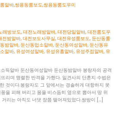
노래방보도
,
대전노래방알바
,
대전당일알바
,
대전룸도우
대전밤알바
,
대전보도사무실
,
대전유성룸보도
,
둔산동룸
산동밤알바
,
둔산동업소알바
,
둔산동여성알바
,
둔산동유
업소알바
,
유성여성알바
,
유성유흥알바
,
유성주점알바
,
유
소득알바 둔산동여성알바 둔산동밤알바 봉랑자의 공격
퍼뜨리며 맹렬한 반격을 가했다. 일견사의 단혼지 수법은
한 것이다.봉랑자도 그 앞에서는 경솔하게 대항하지 못
지풍을 피해 버리고 몸을 비스듬히 옆으로 뽑아서 땅 위
 거리는 아직도 너댓 장쯤 떨어져있었다.쌍방이 […]