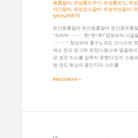
동룸알바
,
유성룸도우미
,
유성룸보도
,
유
야간알바
,
유성업소알바
,
유성여성알바
,
ryboy35670
둔산동룸알바 둔산동룸알바 둔산동유흥
“와하하‥‥‥ 핫! 핫! 핫!”점창파의 사
‥‥‥” 청성파의 홍수노괴도 간사스런 웃
매소 천도 빙그레 웃었다.평소에 얼굴에서
은 생끗 미소를 감추지 못했다.단지 소림파
방 장도 화상의 몸인지라, 소리를
둔
Read More »
산
동
룸
알
바