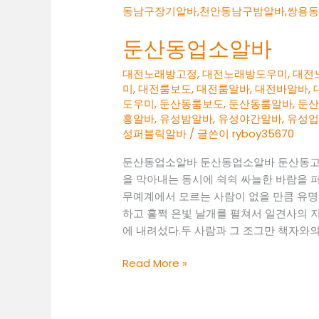
둔산동업소알바
대전노래방고정
,
대전노래방도우미
,
대전
미
,
대전룸보도
,
대전룸알바
,
대전바알바
,
도우미
,
둔산동룸보도
,
둔산동룸알바
,
둔
흥알바
,
유성밤알바
,
유성야간알바
,
유성
성퍼블릭알바
/ 글쓴이
ryboy35670
둔산동업소알바 둔산동업소알바 둔산동고
을 막아내는 동시에 쉭쉭 싸늘한 바람을 
무예계에서 모르는 사람이 없을 만큼 유명
하고 훌쩍 은빛 날개를 펼쳐서 일견사의 
에 내려섰다.두 사람과 그 조그만 책자와의
둔
Read More »
산
동
업