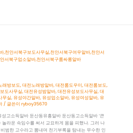
노래방보도
,
대전노래방알바
,
대전룸도우미
,
대전룸보도
,
전보도사무실
,
대전유성밤알바
,
대전유성보도사무실
,
대
사무실
,
유성야간알바
,
유성업소알바
,
유성여성알바
,
유
바
/ 글쓴이
ryboy35670
유성고소득알바 둔산동유흥알바 둔산동고소득알바 ‘큰
 놀라운 속임수를 써서 교묘하게 몸을 피했나. 그러 나
 비범한 고수라고 뽐내며 천기부록을 탐내는 무수한 인