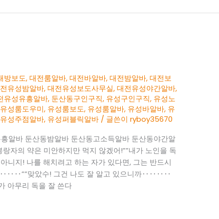
래방보도
,
대전룸알바
,
대전바알바
,
대전밤알바
,
대전보
대전유성밤알바
,
대전유성보도사무실
,
대전유성야간알바
,
전유성유흥알바
,
둔산동구인구직
,
유성구인구직
,
유성노
,
유성룸도우미
,
유성룸보도
,
유성룸알바
,
유성바알바
,
유
,
유성주점알바
,
유성퍼블릭알바
/ 글쓴이
ryboy35670
유흥알바 둔산동밤알바 둔산동고소득알바 둔산동야간알
 봉랑자의 약은 미안하지만 먹지 않겠어!””내가 노인을 독
야 아니지! 나를 해치려고 하는 자가 있다면, 그는 반드시
‥‥‥””맞았수! 그건 나도 잘 알고 있으니까‥‥‥‥
가 아무리 독을 잘 쓴다