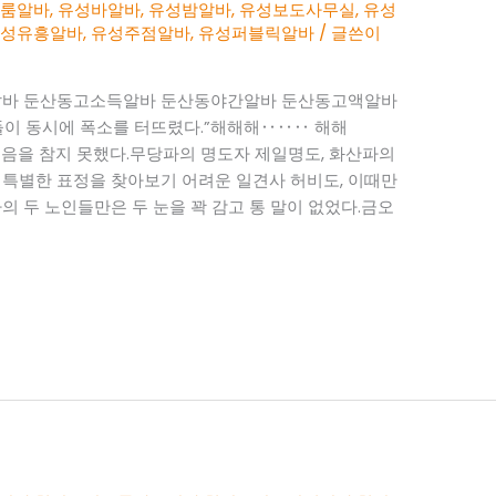
성룸알바
,
유성바알바
,
유성밤알바
,
유성보도사무실
,
유성
유성유흥알바
,
유성주점알바
,
유성퍼블릭알바
/ 글쓴이
알바 둔산동고소득알바 둔산동야간알바 둔산동고액알바
걸들이 동시에 폭소를 터뜨렸다.”해해해‥‥‥ 해해
음을 참지 못했다.무당파의 명도자 제일명도, 화산파의
 특별한 표정을 찾아보기 어려운 일견사 허비도, 이때만
의 두 노인들만은 두 눈을 꽉 감고 통 말이 없었다.금오