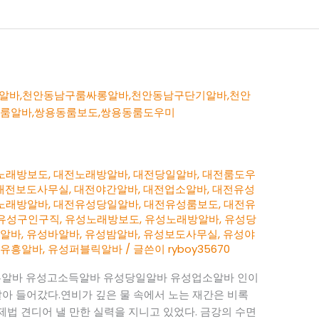
노래방보도
,
대전노래방알바
,
대전당일알바
,
대전룸도우
대전보도사무실
,
대전야간알바
,
대전업소알바
,
대전유성
노래방알바
,
대전유성당일알바
,
대전유성룸보도
,
대전유
유성구인구직
,
유성노래방보도
,
유성노래방알바
,
유성당
룸알바
,
유성바알바
,
유성밤알바
,
유성보도사무실
,
유성야
성유흥알바
,
유성퍼블릭알바
/ 글쓴이
ryboy35670
알바 유성고소득알바 유성당일알바 유성업소알바 인이
날아 들어갔다.연비가 깊은 물 속에서 노는 재간은 비록
 제법 견디어 낼 만한 실력을 지니고 있었다. 금강의 수면