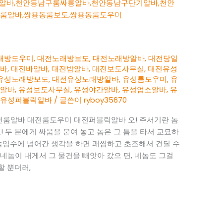
래방도우미
,
대전노래방보도
,
대전노래방알바
,
대전당일
알바
,
대전바알바
,
대전밤알바
,
대전보도사무실
,
대전유성
유성노래방보도
,
대전유성노래방알바
,
유성룸도우미
,
유
밤알바
,
유성보도사무실
,
유성야간알바
,
유성업소알바
,
유
,
유성퍼블릭알바
/ 글쓴이
ryboy35670
룸알바 대전룸도우미 대전퍼블릭알바 오! 주서기란 놈
! 두 분에게 싸움을 붙여 놓고 놈은 그 틈을 타서 교묘하
속임수에 넘어간 생각을 하면 괘씸하고 초조해서 견딜 수
네놈이 내게서 그 물건을 빼앗아 갔으 면, 네놈도 그걸
할 뿐더러,