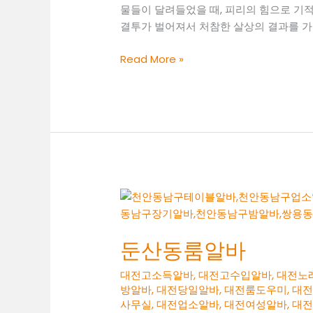
물들이 달려들었을 때, 피리의 힘으로 기
결투가 벌어져서 처참한 살상의 결과를 가
둔
Read More »
산
동
룸
보
도
둔산동룸알바
대전고소득알바
,
대전고수입알바
,
대전노
방알바
,
대전당일알바
,
대전룸도우미
,
대
사무실
,
대전업소알바
,
대전여성알바
,
대