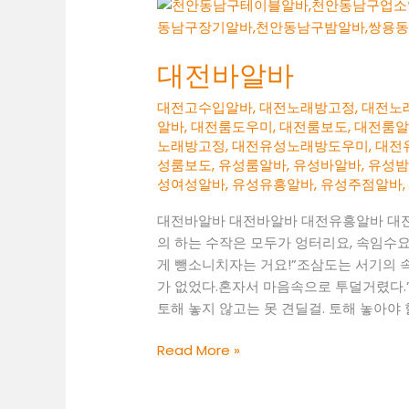
대전바알바
대전고수입알바
,
대전노래방고정
,
대전노
알바
,
대전룸도우미
,
대전룸보도
,
대전룸
노래방고정
,
대전유성노래방도우미
,
대전
성룸보도
,
유성룸알바
,
유성바알바
,
유성
성여성알바
,
유성유흥알바
,
유성주점알바
대전바알바 대전바알바 대전유흥알바 대전
의 하는 수작은 모두가 엉터리요, 속임수요
게 뺑소니치자는 거요!”조삼도는 서기의 
가 없었다.혼자서 마음속으로 투덜거렸다.’
토해 놓지 않고는 못 견딜걸. 토해 놓아야 
대
Read More »
전
바