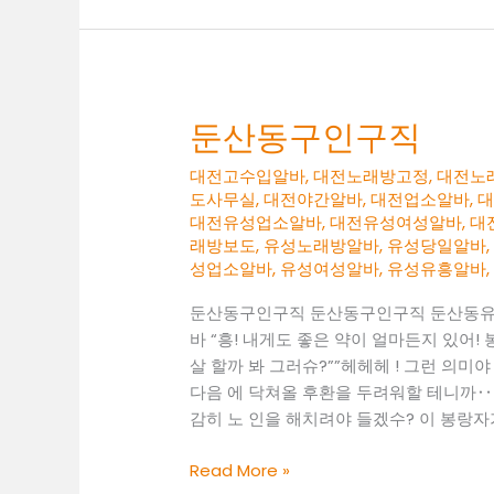
소
알
바
둔산동구인구직
대전고수입알바
,
대전노래방고정
,
대전노
도사무실
,
대전야간알바
,
대전업소알바
,
대전유성업소알바
,
대전유성여성알바
,
대
래방보도
,
유성노래방알바
,
유성당일알바
성업소알바
,
유성여성알바
,
유성유흥알바
둔산동구인구직 둔산동구인구직 둔산동
바 “흥! 내게도 좋은 약이 얼마든지 있어!
살 할까 봐 그러슈?””헤헤헤 ! 그런 의미
다음 에 닥쳐올 후환을 두려워할 테니까‥
감히 노 인을 해치려야 들겠수? 이 봉랑자
둔
Read More »