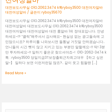
대전보도사무실 O1O.2062.3474 k톡ryboy3500 대전여자알바
대전여성알바
/ 글쓴이
ryboy35670
대전보도사무실 O1O.2062.3474 k톡ryboy3500 대전여자알바
대전여성알바 대전보도사무실 O1O.2062.3474 k톡ryboy3500
대전여자알바 대전여성알바 대전 룸알바 1위 정대표입니다. 안녕
하세요~!? “클릭”해주셔서 감사해요~ 현실성 없는 광고들속에 고
민많으시죠? 하루이틀 나와보시면 들통날 거짓말 안하겠습니다..
언니들의 시간 뺏지 않고 지키고 있는 부분만 말할께요~!! 딱! 3분
만 투자하세요~!! 일하기 좋은곳 찾으셔야죠~! 010-2062-3474 k
톡 : ryboy3500 당일지급3T보장출퇴근차최고대우 【하고 싶은
말~】 일하다 보면 이런저런일 많죠?.. 같이 웃고 힘들땐 […]
대
Read More »
전
보
도
사
무
실
O1O.2062.3474