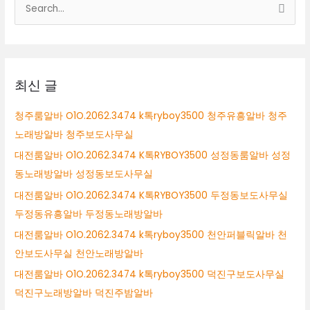
검
k
색
톡
ryboy3500
대
대
상
전
여
최신 글
자
알
청주룸알바 O1O.2062.3474 k톡ryboy3500 청주유흥알바 청주
바
노래방알바 청주보도사무실
대
전
대전룸알바 O1O.2062.3474 K톡RYBOY3500 성정동룸알바 성정
여
동노래방알바 성정동보도사무실
성
대전룸알바 O1O.2062.3474 K톡RYBOY3500 두정동보도사무실
알
바
두정동유흥알바 두정동노래방알바
대전룸알바 O1O.2062.3474 k톡ryboy3500 천안퍼블릭알바 천
안보도사무실 천안노래방알바
대전룸알바 O1O.2062.3474 k톡ryboy3500 덕진구보도사무실
덕진구노래방알바 덕진주밤알바