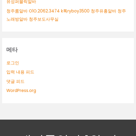
유성퍼블릭알바
청주룸알바 O1O.2062.3474 k톡ryboy3500 청주유흥알바 청주
노래방알바 청주보도사무실
메타
로그인
입력 내용 피드
댓글 피드
WordPress.org