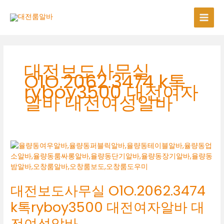
콘
텐
츠
로
건
너
대전보도사무실
뛰
O1O.2062.3474 k톡
기
ryboy3500 대전여자
알바 대전여성알바
대전보도사무실 O1O.2062.3474
k톡ryboy3500 대전여자알바 대
전여성알바