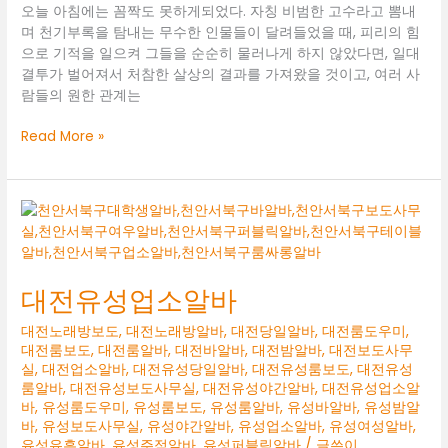
오늘 아침에는 꼼짝도 못하게되었다. 자칭 비범한 고수라고 뽐내
며 천기부록을 탐내는 무수한 인물들이 달려들었을 때, 피리의 힘
으로 기적을 일으켜 그들을 순순히 물러나게 하지 않았다면, 일대
결투가 벌어져서 처참한 살상의 결과를 가져왔을 것이고, 여러 사
람들의 원한 관계는
둔
Read More »
산
동
룸
보
도
대전유성업소알바
대전노래방보도
,
대전노래방알바
,
대전당일알바
,
대전룸도우미
,
대전룸보도
,
대전룸알바
,
대전바알바
,
대전밤알바
,
대전보도사무
실
,
대전업소알바
,
대전유성당일알바
,
대전유성룸보도
,
대전유성
룸알바
,
대전유성보도사무실
,
대전유성야간알바
,
대전유성업소알
바
,
유성룸도우미
,
유성룸보도
,
유성룸알바
,
유성바알바
,
유성밤알
바
,
유성보도사무실
,
유성야간알바
,
유성업소알바
,
유성여성알바
,
유성유흥알바
,
유성주점알바
,
유성퍼블릭알바
/ 글쓴이