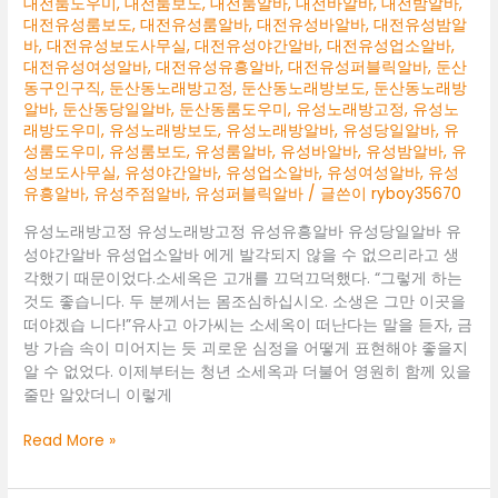
대전룸도우미
,
대전룸보도
,
대전룸알바
,
대전바알바
,
대전밤알바
,
대전유성룸보도
,
대전유성룸알바
,
대전유성바알바
,
대전유성밤알
바
,
대전유성보도사무실
,
대전유성야간알바
,
대전유성업소알바
,
대전유성여성알바
,
대전유성유흥알바
,
대전유성퍼블릭알바
,
둔산
동구인구직
,
둔산동노래방고정
,
둔산동노래방보도
,
둔산동노래방
알바
,
둔산동당일알바
,
둔산동룸도우미
,
유성노래방고정
,
유성노
래방도우미
,
유성노래방보도
,
유성노래방알바
,
유성당일알바
,
유
성룸도우미
,
유성룸보도
,
유성룸알바
,
유성바알바
,
유성밤알바
,
유
성보도사무실
,
유성야간알바
,
유성업소알바
,
유성여성알바
,
유성
유흥알바
,
유성주점알바
,
유성퍼블릭알바
/ 글쓴이
ryboy35670
유성노래방고정 유성노래방고정 유성유흥알바 유성당일알바 유
성야간알바 유성업소알바 에게 발각되지 않을 수 없으리라고 생
각했기 때문이었다.소세옥은 고개를 끄덕끄덕했다. “그렇게 하는
것도 좋습니다. 두 분께서는 몸조심하십시오. 소생은 그만 이곳을
떠야겠습 니다!”유사고 아가씨는 소세옥이 떠난다는 말을 듣자, 금
방 가슴 속이 미어지는 듯 괴로운 심정을 어떻게 표현해야 좋을지
알 수 없었다. 이제부터는 청년 소세옥과 더불어 영원히 함께 있을
줄만 알았더니 이렇게
유
Read More »
성
노