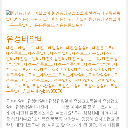
Bar
알
바
유성바알바
대전노래방보도
,
대전노래방알바
,
대전당일알바
,
대전룸도우미
,
대전룸보도
,
대전룸알바
,
대전밤알바
,
대전보도사무실
,
대전야간
알바
,
대전업소알바
,
대전여성알바
,
대전유성구인구직
,
대전유성
당일알바
,
대전유성룸보도
,
대전유성룸알바
,
대전유성밤알바
,
대
전유성보도사무실
,
대전유성야간알바
,
대전유성여성알바
,
대전유
성유흥알바
,
유성노래방보도
,
유성노래방알바
,
유성당일알바
,
유
성룸도우미
,
유성룸보도
,
유성룸알바
,
유성바알바
,
유성밤알바
,
유
성보도사무실
,
유성야간알바
,
유성업소알바
,
유성여성알바
,
유성
유흥알바
/ 글쓴이
ryboy35670
유성바알바 유성바알바 유성유흥알바 유성고소득알바 유성업소
알바 유성밤알바 가진데‥‥‥ 서로 이야기를 좀 하기로서니 그
게 뭐 대단한 잘못이겠어요! 여보세요! 우리 심심한데 이야 기나
좀 하십시다요.”소세옥은 묵묵히 생각했다.’굉장히 요사스럽고 음
탕한 계집이로구나! 흥! 나하고 맞 닥뜨리게 된 것은, 아마 사람을