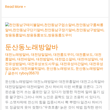
둔
Read More »
산
동
밤
알
바
둔산동노래방알바
대전노래방알바
,
대전당일알바
,
대전룸도우미
,
대전룸보도
,
대전
룸알바
,
대전바알바
,
대전밤알바
,
대전업소알바
,
대전여성알바
,
대
전유성밤알바
,
대전유성보도사무실
,
대전유성야간알바
,
대전유성
업소알바
,
대전퍼블릭알바
,
둔산동노래방보도
,
둔산동노래방알바
/ 글쓴이
ryboy35670
둔산동노래방알바 대전노래방알바 대전유흥알바 대전고소득알바
대전당일알바 대전바알바 견사 허비의 이런 버릇을 모른다. 그가
왼손을 먼저 쓰는 줄로만 알고 있다가 엉뚱한 작전에 말려 들기 십
중 팔구였다.그러나 여허 노인은 꼼짝도 않고 조용히 서 있다가,
두 소맷자락에 전신의 힘을 집중시켜서 홱 뿌렸다.일견사 허비가
또 징글맞게 웃어 젖혔다.”우흐흐흥! 늙은 것이 제법 침착한 편이