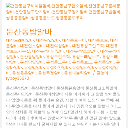
구
인
구
직
둔산동밤알바
대전노래방알바
,
대전당일알바
,
대전룸도우미
,
대전룸보도
,
대전
룸알바
,
대전업소알바
,
대전여성알바
,
대전유성구인구직
,
대전유
성보도사무실
,
대전유성야간알바
,
대전유성업소알바
,
대전유성여
성알바
,
둔산동밤알바
,
유성구인구직
,
유성노래방보도
,
유성노래
방알바
,
유성당일알바
,
유성룸도우미
,
유성룸보도
,
유성룸알바
,
유
성바알바
,
유성밤알바
,
유성야간알바
,
유성업소알바
,
유성여성알
바
,
유성유흥알바
,
유성주점알바
,
유성퍼블릭알바
/ 글쓴이
ryboy35670
둔산동밤알바 둔산동밤알바 둔산동유흥알바 둔산동고소득알바
둔산동야간알바 둔산동여성알바 자운 아가씨가 그 말을 받아들일
리 없었다.몸을 홱 돌이키는 순간, 재빨리 여허 노인의 수 중에 쥐
어 주었다.몸을 다시 돌이켜 일견사에게 명령적으로 말했다.”이 노
인의 상처를 꼭 치료해 드려야 돼요!”일견사 허비가 대뜸 대답했
다.”이 다음에 후회하지 않을까?””너무 뽐 낼 건 없단 말야! 앞으로
당신이 나를 반드시 굴복시킬 수 있다고 속단하기는 어려운 일이