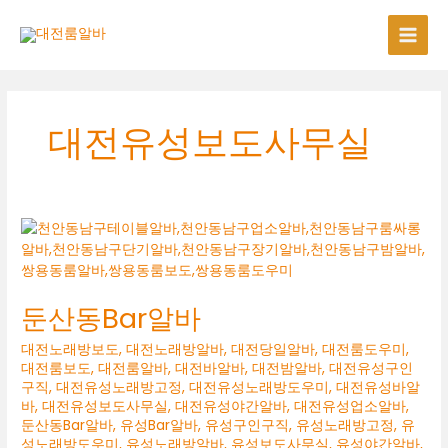
콘
텐
츠
로
건
너
대전유성보도사무실
뛰
기
둔산동Bar알바
대전노래방보도
,
대전노래방알바
,
대전당일알바
,
대전룸도우미
,
대전룸보도
,
대전룸알바
,
대전바알바
,
대전밤알바
,
대전유성구인
구직
,
대전유성노래방고정
,
대전유성노래방도우미
,
대전유성바알
바
,
대전유성보도사무실
,
대전유성야간알바
,
대전유성업소알바
,
둔산동Bar알바
,
유성Bar알바
,
유성구인구직
,
유성노래방고정
,
유
성노래방도우미
,
유성노래방알바
,
유성보도사무실
,
유성야간알바
,