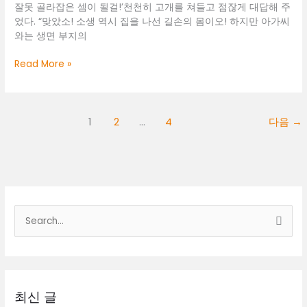
잘못 골라잡은 셈이 될걸!’천천히 고개를 쳐들고 점잖게 대답해 주
었다. “맞았소! 소생 역시 집을 나선 길손의 몸이오! 하지만 아가씨
와는 생면 부지의
유
Read More »
성
바
알
바
1
2
…
4
다음
→
검
색
대
상
최신 글