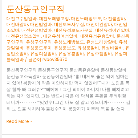
래
둔산동구인구직
방
고
대전고수입알바
,
대전노래방고정
,
대전노래방보도
,
대전룸알바
,
정
대전바알바
,
대전밤알바
,
대전보도사무실
,
대전야간알바
,
대전업
소알바
,
대전유성밤알바
,
대전유성보도사무실
,
대전유성야간알바
,
대전유성업소알바
,
대전유성여성알바
,
대전유성유흥알바
,
둔산동
구인구직
,
유성구인구직
,
유성노래방보도
,
유성노래방알바
,
유성
당일알바
,
유성룸도우미
,
유성룸보도
,
유성룸알바
,
유성바알바
,
유
성업소알바
,
유성여성알바
,
유성유흥알바
,
유성주점알바
,
유성퍼
블릭알바
/ 글쓴이
ryboy35670
둔산동구인구직 둔산동구인구직 둔산동유흥알바 둔산동밤알바
둔산동고소득알바 둔산동야간알바 “흥! 내게도 좋은 약이 얼마든
지 있어! 봉랑자의 약은 미안하지만 먹지 않겠어!””내가 노인을 독
살 할까 봐 그러슈?””헤헤헤 ! 그런 의미야 아니지! 나를 해치려고
하는 자가 있다면, 그는 반드시 다음 에 닥쳐올 후환을 두려워할
테니까‥‥‥‥””맞았수! 그건 나도 잘 알고 있으니까‥‥‥‥ 감
히 노 인을 해치려야 들겠수? 이 봉랑자가 아무리 독을 잘 쓴다
둔
Read More »
산
동