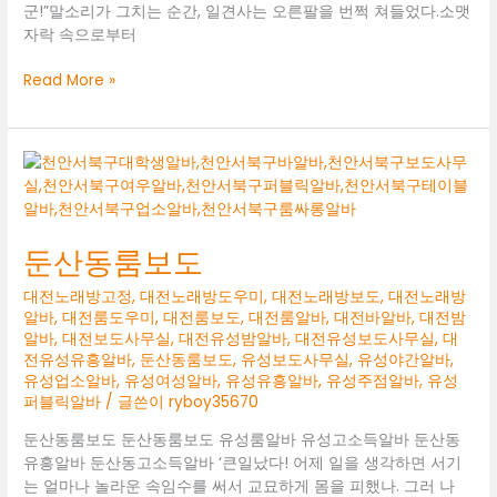
군!”말소리가 그치는 순간, 일견사는 오른팔을 번쩍 쳐들었다.소맷
자락 속으로부터
둔
Read More »
산
동
노
래
방
알
바
둔산동룸보도
대전노래방고정
,
대전노래방도우미
,
대전노래방보도
,
대전노래방
알바
,
대전룸도우미
,
대전룸보도
,
대전룸알바
,
대전바알바
,
대전밤
알바
,
대전보도사무실
,
대전유성밤알바
,
대전유성보도사무실
,
대
전유성유흥알바
,
둔산동룸보도
,
유성보도사무실
,
유성야간알바
,
유성업소알바
,
유성여성알바
,
유성유흥알바
,
유성주점알바
,
유성
퍼블릭알바
/ 글쓴이
ryboy35670
둔산동룸보도 둔산동룸보도 유성룸알바 유성고소득알바 둔산동
유흥알바 둔산동고소득알바 ‘큰일났다! 어제 일을 생각하면 서기
는 얼마나 놀라운 속임수를 써서 교묘하게 몸을 피했나. 그러 나