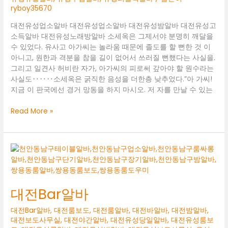
ryboy35670
대전유성업소알바 대전유성업소알바 대전유성밤알바 대전유성고
소득알바 대전유성노래방알바 소세옥은 그제서야 분명히 깨달을
수 있었다. 유사고 아가씨는 놀라움 때문에 졸도를 할 뻔한 것 이
아니고, 원한과 격분을 참을 길이 없어서 쓰러질 뻔했다는 사실을.
그리고 일견사 허비란 자가, 아가씨의 피로써 갚아야 할 원수라는
사실도‥‥‥소세옥은 굵직한 음성을 더한층 낮추었다.”아 가씨!
지금 이 판국에선 경거 망동을 하지 마시오. 저 자를 만날 수 있는
대
Read More »
전
유
성
업
소
알
바
대전Bar알바
대전Bar알바
,
대전룸보도
,
대전룸알바
,
대전바알바
,
대전밤알바
,
대전보도사무실
,
대전야간알바
,
대전유성당일알바
,
대전유성룸보