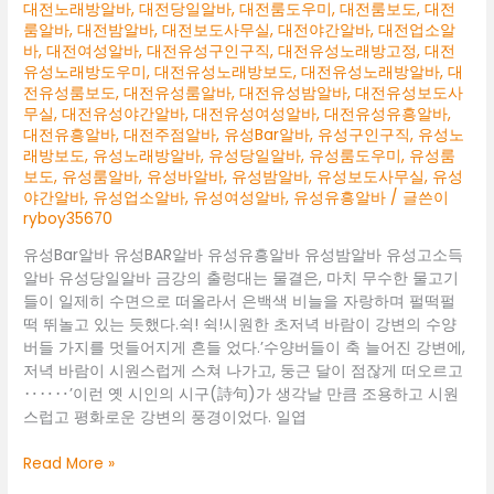
대전노래방알바
,
대전당일알바
,
대전룸도우미
,
대전룸보도
,
대전
룸알바
,
대전밤알바
,
대전보도사무실
,
대전야간알바
,
대전업소알
바
,
대전여성알바
,
대전유성구인구직
,
대전유성노래방고정
,
대전
유성노래방도우미
,
대전유성노래방보도
,
대전유성노래방알바
,
대
전유성룸보도
,
대전유성룸알바
,
대전유성밤알바
,
대전유성보도사
무실
,
대전유성야간알바
,
대전유성여성알바
,
대전유성유흥알바
,
대전유흥알바
,
대전주점알바
,
유성Bar알바
,
유성구인구직
,
유성노
래방보도
,
유성노래방알바
,
유성당일알바
,
유성룸도우미
,
유성룸
보도
,
유성룸알바
,
유성바알바
,
유성밤알바
,
유성보도사무실
,
유성
야간알바
,
유성업소알바
,
유성여성알바
,
유성유흥알바
/ 글쓴이
ryboy35670
유성Bar알바 유성BAR알바 유성유흥알바 유성밤알바 유성고소득
알바 유성당일알바 금강의 출렁대는 물결은, 마치 무수한 물고기
들이 일제히 수면으로 떠올라서 은백색 비늘을 자랑하며 펄떡펄
떡 뛰놀고 있는 듯했다.쉭! 쉭!시원한 초저녁 바람이 강변의 수양
버들 가지를 멋들어지게 흔들 었다.’수양버들이 축 늘어진 강변에,
저녁 바람이 시원스럽게 스쳐 나가고, 둥근 달이 점잖게 떠오르고
‥‥‥’이런 옛 시인의 시구(詩句)가 생각날 만큼 조용하고 시원
스럽고 평화로운 강변의 풍경이었다. 일엽
유
Read More »
성