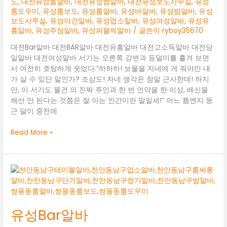
도
,
대전유성룸알바
,
대전유성밤알바
,
대전유성보도사무실
,
유성
룸도우미
,
유성룸보도
,
유성룸알바
,
유성바알바
,
유성밤알바
,
유성
보도사무실
,
유성야간알바
,
유성업소알바
,
유성여성알바
,
유성유
흥알바
,
유성주점알바
,
유성퍼블릭알바
/ 글쓴이
ryboy35670
대전Bar알바 대전BAR알바 대전유흥알바 대전고소득알바 대전당
일알바 대전여성알바 서기는 오른쪽 강변과 등덜미를 흘겨 보면
서 여전히 호탕하게 웃었다.”하하하! 보물을 자네에 게 줘야만 내
가 살 수 있단 말인가? 조삼도! 자네 생각은 참말 근사한데! 하지
만, 이 서기도 물건 의 진짜 주인과 한 번 언약을 한 이상, 배신을
해선 안 된다는 것쯤은 잘 아는 인간이란 말일세!” 어느 틈엔지 둥
근 달이 중천에
대
Read More »
전
Bar
알
바
유성Bar알바