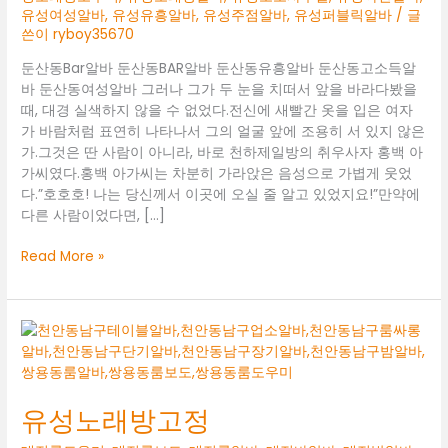
유성여성알바
,
유성유흥알바
,
유성주점알바
,
유성퍼블릭알바
/ 글
쓴이
ryboy35670
둔산동Bar알바 둔산동BAR알바 둔산동유흥알바 둔산동고소득알
바 둔산동여성알바 그러나 그가 두 눈을 치떠서 앞을 바라다봤을
때, 대경 실색하지 않을 수 없었다.전신에 새빨간 옷을 입은 여자
가 바람처럼 표연히 나타나서 그의 얼굴 앞에 조용히 서 있지 않은
가.그것은 딴 사람이 아니라, 바로 천하제일방의 취우사자 홍백 아
가씨였다.홍백 아가씨는 차분히 가라앉은 음성으로 가볍게 웃었
다.”호호호! 나는 당신께서 이곳에 오실 줄 알고 있었지요!”만약에
다른 사람이었다면, […]
둔
Read More »
산
동
Bar
알
바
유성노래방고정