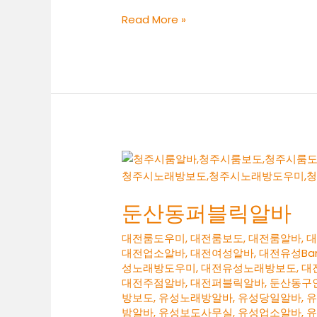
유
Read More »
성
노
래
방
도
우
미
둔산동퍼블릭알바
대전룸도우미
,
대전룸보도
,
대전룸알바
,
대전업소알바
,
대전여성알바
,
대전유성Ba
성노래방도우미
,
대전유성노래방보도
,
대
대전주점알바
,
대전퍼블릭알바
,
둔산동구
방보도
,
유성노래방알바
,
유성당일알바
,
밤알바
,
유성보도사무실
,
유성업소알바
,