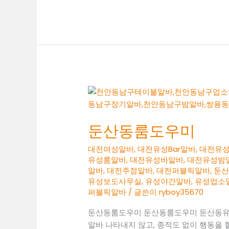
산
동
노
래
방
알
바
둔산동룸도우미
대전여성알바
,
대전유성Bar알바
,
대전유
유성룸알바
,
대전유성바알바
,
대전유성밤
알바
,
대전주점알바
,
대전퍼블릭알바
,
둔
유성보도사무실
,
유성야간알바
,
유성업소
퍼블릭알바
/ 글쓴이
ryboy35670
둔산동룸도우미 둔산동룸도우미 둔산동
알바 나타내지 않고, 종적도 없이 행동을 