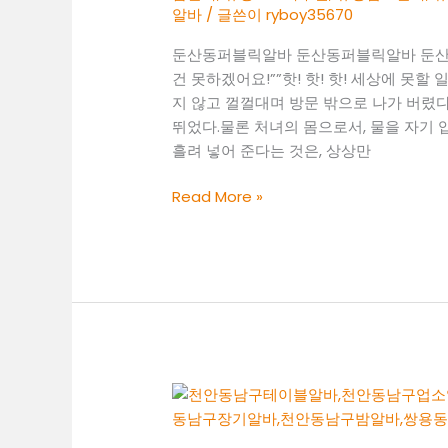
알바
/ 글쓴이
ryboy35670
둔산동퍼블릭알바 둔산동퍼블릭알바 둔산
건 못하겠어요!””핫! 핫! 핫! 세상에 못할
지 않고 껄껄대며 방문 밖으로 나가 버렸
뛰었다.물론 처녀의 몸으로서, 물을 자기 
흘려 넣어 준다는 것은, 상상만
둔
Read More »
산
동
퍼
블
릭
알
바