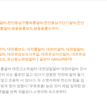
우미
,
대전룸보도
,
대전룸알바
,
대전바알바
,
대전밤알바
,
알바
,
대전유성보도사무실
,
대전유성야간알바
,
대전유성
보도
,
둔산동노래방알바
/ 글쓴이
ryboy35670
흥알바 대전고소득알바 대전당일알바 대전바알바 견사
먼저 쓰는 줄로만 알고 있다가 엉뚱한 작전에 말려 들기
않고 조용히 서 있다가, 두 소맷자락에 전신의 힘을 집
맞게 웃어 젖혔다.”우흐흐흥! 늙은 것이 제법 침착한 편
오른팔을 번쩍 쳐들었다.소맷자락 속으로부터