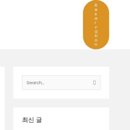
R
e
s
e
r
v
a
ti
o
n
검
색
대
상
최신 글