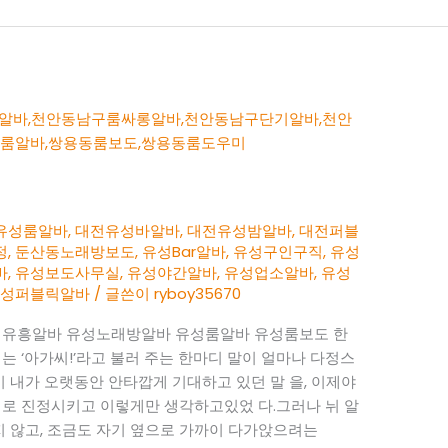
유성룸알바
,
대전유성바알바
,
대전유성밤알바
,
대전퍼블
정
,
둔산동노래방보도
,
유성Bar알바
,
유성구인구직
,
유성
바
,
유성보도사무실
,
유성야간알바
,
유성업소알바
,
유성
유성퍼블릭알바
/ 글쓴이
ryboy35670
유흥알바 유성노래방알바 유성룸알바 유성룸보도 한
는 ‘아가씨!’라고 불러 주는 한마디 말이 얼마나 다정스
시 내가 오랫동안 안타깝게 기대하고 있던 말 을, 이제야
지로 진정시키고 이렇게만 생각하고있었 다.그러나 뉘 알
지 않고, 조금도 자기 옆으로 가까이 다가앉으려는