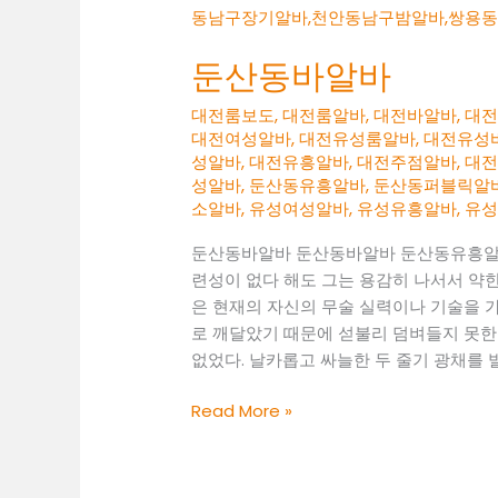
둔산동바알바
대전룸보도
,
대전룸알바
,
대전바알바
,
대
대전여성알바
,
대전유성룸알바
,
대전유성
성알바
,
대전유흥알바
,
대전주점알바
,
대
성알바
,
둔산동유흥알바
,
둔산동퍼블릭알
소알바
,
유성여성알바
,
유성유흥알바
,
유
둔산동바알바 둔산동바알바 둔산동유흥알
련성이 없다 해도 그는 용감히 나서서 약한
은 현재의 자신의 무술 실력이나 기술을 
로 깨달았기 때문에 섣불리 덤벼들지 못한
없었다. 날카롭고 싸늘한 두 줄기 광채를 
둔
Read More »
산
동
바