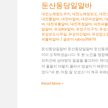
둔산동당일알바
대전노래방도우미
,
대전노래방보도
,
대전
대전룸알바
,
대전바알바
,
대전여성알바
,
대
바
,
대전유흥알바
,
대전주점알바
,
대전퍼
일알바
,
유성Bar알바
,
유성구인구직
,
유성
유성보도사무실
,
유성야간알바
,
유성업소
퍼블릭알바
/ 글쓴이
ryboy35670
둔산동당일알바 둔산동당일알바 둔산동유
이미 도착하셨습니다. 두 분 노인을 영접
피차간에 상대방의 얼굴을 물끄러미 쳐다볼
야 좋을지 어떨지 몰라서 망설이기 때문이
었다.”네 분, 마침 잘 오셨소! 이 계곡 속
둔
Read More »
산
동
당
일