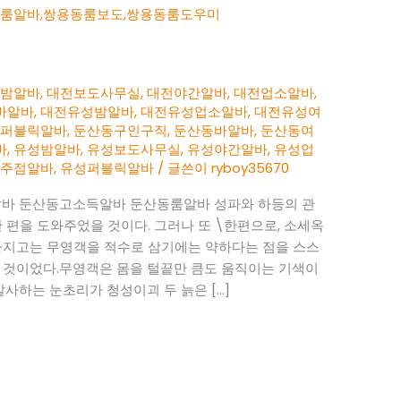
전밤알바
,
대전보도사무실
,
대전야간알바
,
대전업소알바
,
바알바
,
대전유성밤알바
,
대전유성업소알바
,
대전유성여
전퍼블릭알바
,
둔산동구인구직
,
둔산동바알바
,
둔산동여
바
,
유성밤알바
,
유성보도사무실
,
유성야간알바
,
유성업
성주점알바
,
유성퍼블릭알바
/ 글쓴이
ryboy35670
바 둔산동고소득알바 둔산동룸알바 성파와 하등의 관
 편을 도와주었을 것이다. 그러나 또 \한편으로, 소세옥
가지고는 무영객을 적수로 삼기에는 약하다는 점을 스스
 것이었다.무영객은 몸을 털끝만 큼도 움직이는 기색이
발사하는 눈초리가 청성이괴 두 늙은 […]