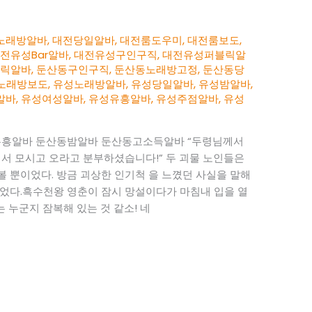
노래방알바
,
대전당일알바
,
대전룸도우미
,
대전룸보도
,
전유성Bar알바
,
대전유성구인구직
,
대전유성퍼블릭알
블릭알바
,
둔산동구인구직
,
둔산동노래방고정
,
둔산동당
노래방보도
,
유성노래방알바
,
유성당일알바
,
유성밤알바
,
알바
,
유성여성알바
,
유성유흥알바
,
유성주점알바
,
유성
흥알바 둔산동밤알바 둔산동고소득알바 “두령님께서
해서 모시고 오라고 분부하셨습니다!” 두 괴물 노인들은
 뿐이었다. 방금 괴상한 인기척 을 느꼈던 사실을 말해
었다.흑수천왕 영춘이 잠시 망설이다가 마침내 입을 열
에는 누군지 잠복해 있는 것 같소! 네