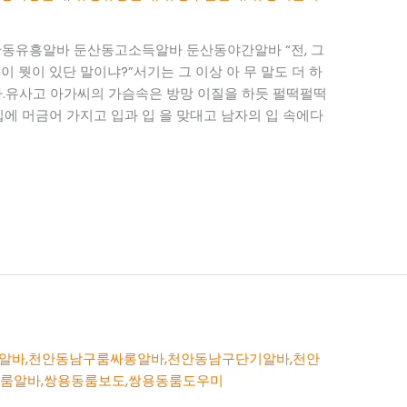
동유흥알바 둔산동고소득알바 둔산동야간알바 “전, 그
 일이 뭣이 있단 말이냐?”서기는 그 이상 아 무 말도 더 하
다.유사고 아가씨의 가슴속은 방망 이질을 하듯 펄떡펄떡
입에 머금어 가지고 입과 입 을 맞대고 남자의 입 속에다