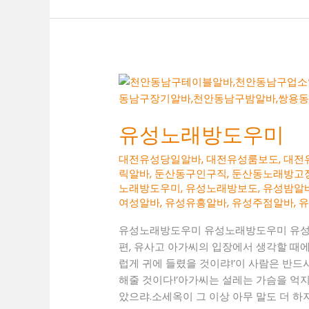
알
바
유성노래방도우미
대전유성당일알바
,
대전유성룸보도
,
대전
릭알바
,
둔산동구인구직
,
둔산동노래방고
노래방도우미
,
유성노래방보도
,
유성밤알
여성알바
,
유성유흥알바
,
유성주점알바
,
유성노래방도우미 유성노래방도우미 유성
편, 유사고 아가씨의 입장에서 생각할 때에
럽게 귀에 들렸을 것이랴!’이 사람은 반드
해줄 것이다!’아가씨는 설레는 가슴을 억
았으랴.소세옥이 그 이상 아무 말도 더 하