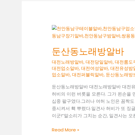
알
바
둔산동노래방알바
대전노래방알바
,
대전당일알바
,
대전룸도
대전업소알바
,
대전여성알바
,
대전유성밤
업소알바
,
대전퍼블릭알바
,
둔산동노래방
둔산동노래방알바 대전노래방알바 대전유
허비의 이런 버릇을 모른다. 그가 왼손을 
십중 팔구였다.그러나 여허 노인은 꼼짝도 
중시켜서 홱 뿌렸다.일견사 허비가 또 징글
이군!”말소리가 그치는 순간, 일견사는 
둔
Read More »