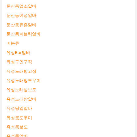
둔산동업소알바
둔산동여성알바
둔산동유흥알바
둔산동퍼블릭알바
미분류
유성Bar알바
유성구인구직
유성노래방고정
유성노래방도우미
유성노래방보도
유성노래방알바
유성당일알바
유성룸도우미
유성룸보도
유성룸알바