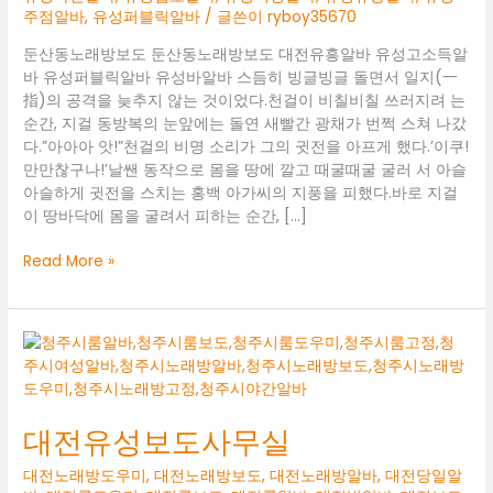
주점알바
,
유성퍼블릭알바
/ 글쓴이
ryboy35670
둔산동노래방보도 둔산동노래방보도 대전유흥알바 유성고소득알
바 유성퍼블릭알바 유성바알바 스듬히 빙글빙글 돌면서 일지(一
指)의 공격을 늦추지 않는 것이었다.천걸이 비칠비칠 쓰러지려 는
순간, 지걸 동방복의 눈앞에는 돌연 새빨간 광채가 번쩍 스쳐 나갔
다.”아아아 앗!”천걸의 비명 소리가 그의 귓전을 아프게 했다.’이쿠!
만만찮구나!’날쌘 동작으로 몸을 땅에 깔고 때굴때굴 굴러 서 아슬
아슬하게 귓전을 스치는 홍백 아가씨의 지풍을 피했다.바로 지걸
이 땅바닥에 몸을 굴려서 피하는 순간, […]
둔
Read More »
산
동
노
래
방
보
도
대전유성보도사무실
대전노래방도우미
,
대전노래방보도
,
대전노래방알바
,
대전당일알