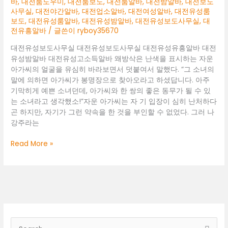
바
,
대전룸도우미
,
대전룸보도
,
대전룸알바
,
대전밤알바
,
대전보도
사무실
,
대전야간알바
,
대전업소알바
,
대전여성알바
,
대전유성룸
보도
,
대전유성룸알바
,
대전유성밤알바
,
대전유성보도사무실
,
대
전유흥알바
/ 글쓴이
ryboy35670
대전유성보도사무실 대전유성보도사무실 대전유성유흥알바 대전
유성밤알바 대전유성고소득알바 왜방삭은 난색을 표시하는 자운
아가씨의 얼굴을 유심히 바라보면서 덧붙여서 말했다. “그 소녀의
말에 의하면 아가씨가 봉명장으로 찾아오라고 하셨답니다. 아주
기막히게 예쁜 소녀던데, 아가씨와 한 쌍의 좋은 동무가 될 수 있
는 소녀라고 생각했소!”자운 아가씨는 자 기 입장이 심히 난처하다
곤 하지만, 자기가 그런 약속을 한 것을 부인할 수 없었다. 그러 나
강주라는
대
Read More »
전
유
성
보
도
사
무
검