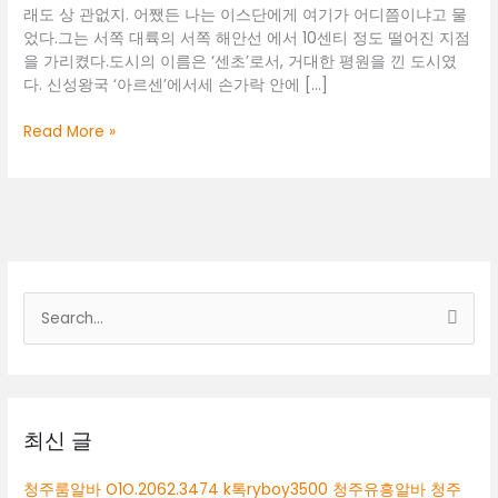
래도 상 관없지. 어쨌든 나는 이스단에게 여기가 어디쯤이냐고 물
었다.그는 서쪽 대륙의 서쪽 해안선 에서 10센티 정도 떨어진 지점
을 가리켰다.도시의 이름은 ‘센초’로서, 거대한 평원을 낀 도시였
다. 신성왕국 ‘아르센’에서세 손가락 안에 […]
대
Read More »
전
룸
도
우
미
검
색
대
상
최신 글
청주룸알바 O1O.2062.3474 k톡ryboy3500 청주유흥알바 청주