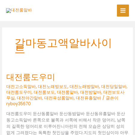
콘
텐
츠
로
건
너
갈마동고액알바사이
뛰
트
기
대전룸도우미
대전고소득알바
,
대전노래방보도
,
대전노래방알바
,
대전당일알바
,
대전룸도우미
,
대전룸보도
,
대전룸알바
,
대전밤알바
,
대전보도사
무실
,
대전야간알바
,
대전유성룸알바
,
대전유흥알바
/ 글쓴이
ryboy35670
대전룸도우미 둔산동룸알바 둔산동밤알바 둔산동유흥알바 둔산
동고소득알바 른쪽으로 불쪽과 서쪽에 비해서 작은 덩어리, 남쪽
의 길쭉한 덩어리로 이루어진니아런의 전체 모습은 상당히 성의
없게 그려졌다는 독특한 첫인상을 주었다.지도의 첫인상이야 아무