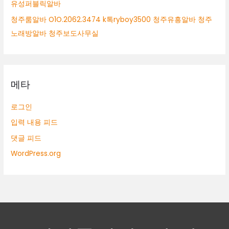
유성퍼블릭알바
청주룸알바 O1O.2062.3474 k톡ryboy3500 청주유흥알바 청주
노래방알바 청주보도사무실
메타
로그인
입력 내용 피드
댓글 피드
WordPress.org