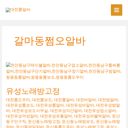
콘
텐
츠
로
건
너
갈마동쩜오알바
뛰
기
유성노래방고정
대전룸도우미
,
대전룸보도
,
대전룸알바
,
대전바알바
,
대전밤알바
,
대전유성룸보도
,
대전유성룸알바
,
대전유성바알바
,
대전유성밤알
바
,
대전유성보도사무실
,
대전유성야간알바
,
대전유성업소알바
,
대전유성여성알바
,
대전유성유흥알바
,
대전유성퍼블릭알바
,
둔산
동구인구직
,
둔산동노래방고정
,
둔산동노래방보도
,
둔산동노래방
알바
,
둔산동당일알바
,
둔산동룸도우미
,
유성노래방고정
,
유성노