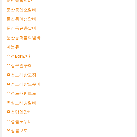
둔산동밤알바
둔산동업소알바
둔산동여성알바
둔산동유흥알바
둔산동퍼블릭알바
미분류
유성Bar알바
유성구인구직
유성노래방고정
유성노래방도우미
유성노래방보도
유성노래방알바
유성당일알바
유성룸도우미
유성룸보도