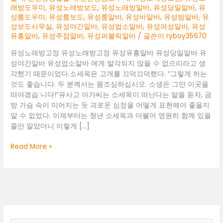
래방도우미
,
유성노래방보도
,
유성노래방알바
,
유성당일알바
,
유
성룸도우미
,
유성룸보도
,
유성룸알바
,
유성바알바
,
유성밤알바
,
유
성보도사무실
,
유성야간알바
,
유성업소알바
,
유성여성알바
,
유성
유흥알바
,
유성주점알바
,
유성퍼블릭알바
/ 글쓴이
ryboy35670
유성노래방고정 유성노래방고정 유성유흥알바 유성당일알바 유
성야간알바 유성업소알바 에게 발각되지 않을 수 없으리라고 생
각했기 때문이었다.소세옥은 고개를 끄덕끄덕했다. “그렇게 하는
것도 좋습니다. 두 분께서는 몸조심하십시오. 소생은 그만 이곳을
떠야겠습 니다!”유사고 아가씨는 소세옥이 떠난다는 말을 듣자, 금
방 가슴 속이 미어지는 듯 괴로운 심정을 어떻게 표현해야 좋을지
알 수 없었다. 이제부터는 청년 소세옥과 더불어 영원히 함께 있을
줄만 알았더니 이렇게 […]
유
Read More »
성
노
래
방
고
정