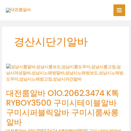
콘
텐
츠
로
건
너
경산시단기알바
뛰
기
대전룸알바 O1O.2062.3474 K톡
RYBOY3500 구미시테이블알바
구미시퍼블릭알바 구미시룸싸롱
알바