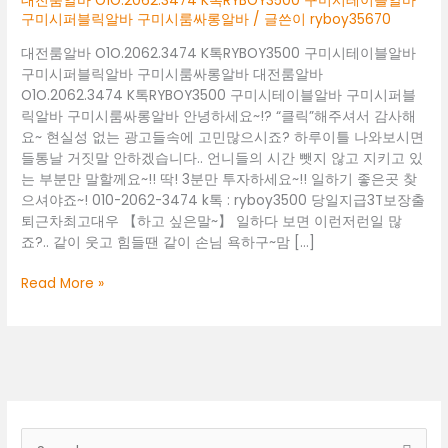
대전룸알바 O1O.2062.3474 K톡RYBOY3500 구미시테이블알바
구미시퍼블릭알바 구미시룸싸롱알바
/ 글쓴이
ryboy35670
대전룸알바 O1O.2062.3474 K톡RYBOY3500 구미시테이블알바
구미시퍼블릭알바 구미시룸싸롱알바 대전룸알바
O1O.2062.3474 K톡RYBOY3500 구미시테이블알바 구미시퍼블
릭알바 구미시룸싸롱알바 안녕하세요~!? “클릭”해주셔서 감사해
요~ 현실성 없는 광고들속에 고민많으시죠? 하루이틀 나와보시면
들통날 거짓말 안하겠습니다.. 언니들의 시간 뺏지 않고 지키고 있
는 부분만 말할께요~!! 딱! 3분만 투자하세요~!! 일하기 좋은곳 찾
으셔야죠~! 010-2062-3474 k톡 : ryboy3500 당일지급3T보장출
퇴근차최고대우 【하고 싶은말~】 일하다 보면 이런저런일 많
죠?.. 같이 웃고 힘들땐 같이 손님 욕하구~맘 […]
대
Read More »
전
룸
알
바
O1O.2062.3474
K
톡
검