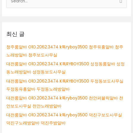
RYBOY3500
색
구
미
대
시
상
테
이
최신 글
블
알
청주룸알바 O1O.2062.3474 k톡ryboy3500 청주유흥알바 청주
바
노래방알바 청주보도사무실
구
미
대전룸알바 O1O.2062.3474 K톡RYBOY3500 성정동룸알바 성정
시
동노래방알바 성정동보도사무실
퍼
대전룸알바 O1O.2062.3474 K톡RYBOY3500 두정동보도사무실
블
릭
두정동유흥알바 두정동노래방알바
알
대전룸알바 O1O.2062.3474 k톡ryboy3500 천안퍼블릭알바 천
바
안보도사무실 천안노래방알바
구
미
대전룸알바 O1O.2062.3474 k톡ryboy3500 덕진구보도사무실
시
덕진구노래방알바 덕진주밤알바
룸
싸