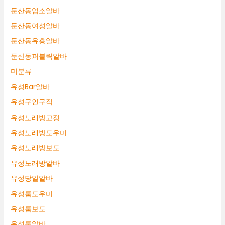
둔산동업소알바
둔산동여성알바
둔산동유흥알바
둔산동퍼블릭알바
미분류
유성Bar알바
유성구인구직
유성노래방고정
유성노래방도우미
유성노래방보도
유성노래방알바
유성당일알바
유성룸도우미
유성룸보도
유성룸알바