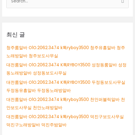
RYBOY3500
색
구
미
대
시
상
테
이
최신 글
블
알
청주룸알바 O1O.2062.3474 k톡ryboy3500 청주유흥알바 청주
바
노래방알바 청주보도사무실
구
미
대전룸알바 O1O.2062.3474 K톡RYBOY3500 성정동룸알바 성정
시
동노래방알바 성정동보도사무실
퍼
대전룸알바 O1O.2062.3474 K톡RYBOY3500 두정동보도사무실
블
릭
두정동유흥알바 두정동노래방알바
알
대전룸알바 O1O.2062.3474 k톡ryboy3500 천안퍼블릭알바 천
바
안보도사무실 천안노래방알바
구
미
대전룸알바 O1O.2062.3474 k톡ryboy3500 덕진구보도사무실
시
덕진구노래방알바 덕진주밤알바
룸
싸