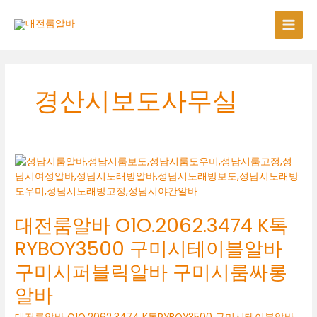
콘
텐
츠
로
건
너
경산시보도사무실
뛰
기
대전룸알바 O1O.2062.3474 K톡
RYBOY3500 구미시테이블알바
구미시퍼블릭알바 구미시룸싸롱
알바