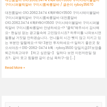
대전룸알바 O1O.2062.3474 K톡RYBOY3500 구미시테이블알바
구미시퍼블릭알바 구미시룸싸롱알바
/ 글쓴이
ryboy35670
대전룸알바 O1O.2062.3474 K톡RYBOY3500 구미시테이블알바
구미시퍼블릭알바 구미시룸싸롱알바 대전룸알바
O1O.2062.3474 K톡RYBOY3500 구미시테이블알바 구미시퍼블
릭알바 구미시룸싸롱알바 안녕하세요~!? “클릭”해주셔서 감사해
요~ 현실성 없는 광고들속에 고민많으시죠? 하루이틀 나와보시면
들통날 거짓말 안하겠습니다.. 언니들의 시간 뺏지 않고 지키고 있
는 부분만 말할께요~!! 딱! 3분만 투자하세요~!! 일하기 좋은곳 찾
으셔야죠~! 010-2062-3474 k톡 : ryboy3500 당일지급3T보장출
퇴근차최고대우 【하고 싶은말~】 일하다 보면 이런저런일 많
죠?.. 같이 웃고 힘들땐 같이 손님 욕하구~맘 […]
대
Read More »
전
룸
알
바
O1O.2062.3474
K
톡
검