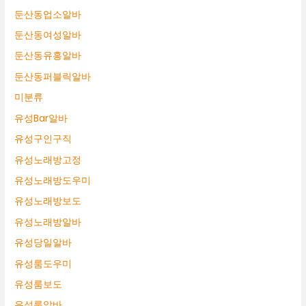
둔산동업소알바
둔산동여성알바
둔산동유흥알바
둔산동퍼블릭알바
미분류
유성Bar알바
유성구인구직
유성노래방고정
유성노래방도우미
유성노래방보도
유성노래방알바
유성당일알바
유성룸도우미
유성룸보도
유성룸알바