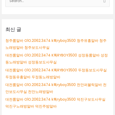
RYBOY3500
색
구
미
대
시
상
테
이
최신 글
블
알
청주룸알바 O1O.2062.3474 k톡ryboy3500 청주유흥알바 청주
바
노래방알바 청주보도사무실
구
미
대전룸알바 O1O.2062.3474 K톡RYBOY3500 성정동룸알바 성정
시
동노래방알바 성정동보도사무실
퍼
대전룸알바 O1O.2062.3474 K톡RYBOY3500 두정동보도사무실
블
릭
두정동유흥알바 두정동노래방알바
알
대전룸알바 O1O.2062.3474 k톡ryboy3500 천안퍼블릭알바 천
바
안보도사무실 천안노래방알바
구
미
대전룸알바 O1O.2062.3474 k톡ryboy3500 덕진구보도사무실
시
덕진구노래방알바 덕진주밤알바
룸
싸