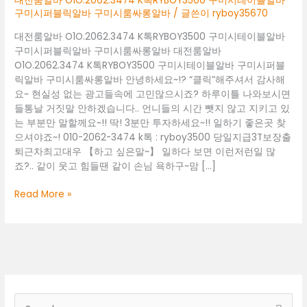
대전룸알바 O1O.2062.3474 K톡RYBOY3500 구미시테이블알바
구미시퍼블릭알바 구미시룸싸롱알바
/ 글쓴이
ryboy35670
대전룸알바 O1O.2062.3474 K톡RYBOY3500 구미시테이블알바
구미시퍼블릭알바 구미시룸싸롱알바 대전룸알바
O1O.2062.3474 K톡RYBOY3500 구미시테이블알바 구미시퍼블
릭알바 구미시룸싸롱알바 안녕하세요~!? “클릭”해주셔서 감사해
요~ 현실성 없는 광고들속에 고민많으시죠? 하루이틀 나와보시면
들통날 거짓말 안하겠습니다.. 언니들의 시간 뺏지 않고 지키고 있
는 부분만 말할께요~!! 딱! 3분만 투자하세요~!! 일하기 좋은곳 찾
으셔야죠~! 010-2062-3474 k톡 : ryboy3500 당일지급3T보장출
퇴근차최고대우 【하고 싶은말~】 일하다 보면 이런저런일 많
죠?.. 같이 웃고 힘들땐 같이 손님 욕하구~맘 […]
대
Read More »
전
룸
알
바
O1O.2062.3474
K
톡
검