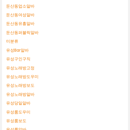
둔산동업소알바
둔산동여성알바
둔산동유흥알바
둔산동퍼블릭알바
미분류
유성Bar알바
유성구인구직
유성노래방고정
유성노래방도우미
유성노래방보도
유성노래방알바
유성당일알바
유성룸도우미
유성룸보도
유성룸알바