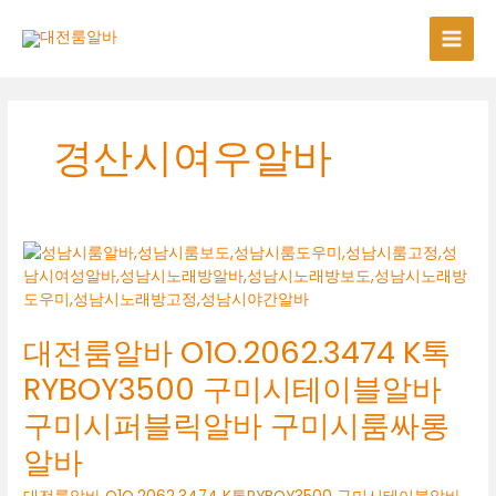
콘
텐
츠
로
건
너
경산시여우알바
뛰
기
대전룸알바 O1O.2062.3474 K톡
RYBOY3500 구미시테이블알바
구미시퍼블릭알바 구미시룸싸롱
알바