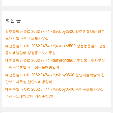
양
대
시
상
노
래
최신 글
방
알
청주룸알바 O1O.2062.3474 k톡ryboy3500 청주유흥알바 청주
바
노래방알바 청주보도사무실
고
양
대전룸알바 O1O.2062.3474 K톡RYBOY3500 성정동룸알바 성정
시
동노래방알바 성정동보도사무실
여
대전룸알바 O1O.2062.3474 K톡RYBOY3500 두정동보도사무실
성
알
두정동유흥알바 두정동노래방알바
바
대전룸알바 O1O.2062.3474 k톡ryboy3500 천안퍼블릭알바 천
고
안보도사무실 천안노래방알바
양
시
대전룸알바 O1O.2062.3474 k톡ryboy3500 덕진구보도사무실
바
덕진구노래방알바 덕진주밤알바
알
바