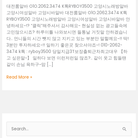
대전룸알바 O1O.2062.3474 K톡RYBOY3500 고양시노래방알바
고양시여성알바 고양시바알바 대전룸알바 O1O.2062.3474 K톡
RYBOY3500 고양시노래방알바 고양시여성알바 고양시바알바 안
녕하세요~!? “클릭”해주셔서 감사해요~ 현실성 없는 광고들속에
고민많으시죠? 하루이틀 나와보시면 들통날 거짓말 안하겠습니
다.. 언니들의 시간 뺏지 않고 지키고 있는 부분만 말할께요~!! 딱!
3분만 투자하세요~!! 일하기 좋은곳 찾으셔야죠~! 010-2062-
3474 k톡 : ryboy3500 당일지급3T보장출퇴근차최고대우 【하
고 싶은말~】 일하다 보면 이런저런일 많죠?.. 같이 웃고 힘들땐
같이 손님 욕하구~맘 […]
대
Read More »
전
룸
알
바
O1O.2062.3474
K
톡
검
RYBOY3500
색
고