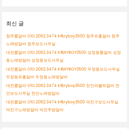
양
대
시
상
노
래
최신 글
방
알
청주룸알바 O1O.2062.3474 k톡ryboy3500 청주유흥알바 청주
바
노래방알바 청주보도사무실
고
양
대전룸알바 O1O.2062.3474 K톡RYBOY3500 성정동룸알바 성정
시
동노래방알바 성정동보도사무실
여
대전룸알바 O1O.2062.3474 K톡RYBOY3500 두정동보도사무실
성
알
두정동유흥알바 두정동노래방알바
바
대전룸알바 O1O.2062.3474 k톡ryboy3500 천안퍼블릭알바 천
고
안보도사무실 천안노래방알바
양
시
대전룸알바 O1O.2062.3474 k톡ryboy3500 덕진구보도사무실
바
덕진구노래방알바 덕진주밤알바
알
바