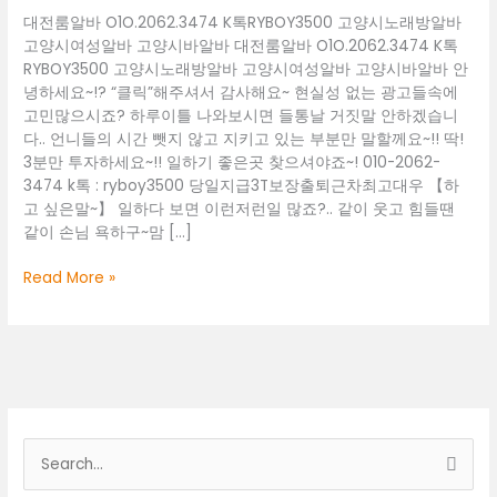
대전룸알바 O1O.2062.3474 K톡RYBOY3500 고양시노래방알바
고양시여성알바 고양시바알바 대전룸알바 O1O.2062.3474 K톡
RYBOY3500 고양시노래방알바 고양시여성알바 고양시바알바 안
녕하세요~!? “클릭”해주셔서 감사해요~ 현실성 없는 광고들속에
고민많으시죠? 하루이틀 나와보시면 들통날 거짓말 안하겠습니
다.. 언니들의 시간 뺏지 않고 지키고 있는 부분만 말할께요~!! 딱!
3분만 투자하세요~!! 일하기 좋은곳 찾으셔야죠~! 010-2062-
3474 k톡 : ryboy3500 당일지급3T보장출퇴근차최고대우 【하
고 싶은말~】 일하다 보면 이런저런일 많죠?.. 같이 웃고 힘들땐
같이 손님 욕하구~맘 […]
대
Read More »
전
룸
알
바
O1O.2062.3474
K
톡
검
RYBOY3500
색
고