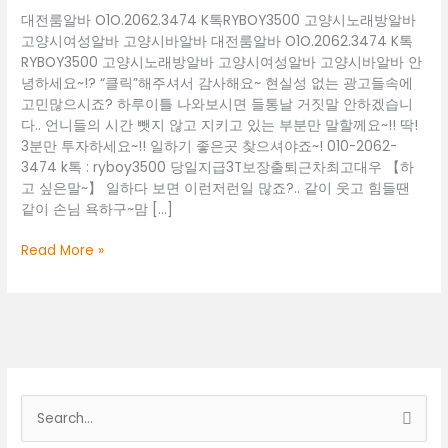
대전룸알바 O1O.2062.3474 K톡RYBOY3500 고양시노래방알바
고양시여성알바 고양시바알바 대전룸알바 O1O.2062.3474 K톡
RYBOY3500 고양시노래방알바 고양시여성알바 고양시바알바 안
녕하세요~!? “클릭”해주셔서 감사해요~ 현실성 없는 광고들속에
고민많으시죠? 하루이틀 나와보시면 들통날 거짓말 안하겠습니
다.. 언니들의 시간 뺏지 않고 지키고 있는 부분만 말할께요~!! 딱!
3분만 투자하세요~!! 일하기 좋은곳 찾으셔야죠~! 010-2062-
3474 k톡 : ryboy3500 당일지급3T보장출퇴근차최고대우 【하
고 싶은말~】 일하다 보면 이런저런일 많죠?.. 같이 웃고 힘들땐
같이 손님 욕하구~맘 […]
대
Read More »
전
룸
알
바
O1O.2062.3474
K
톡
검
RYBOY3500
색
고