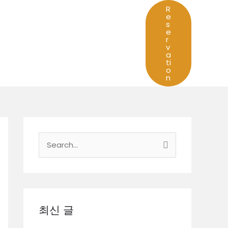
R
e
s
e
r
v
a
ti
o
n
검
색
대
상
최신 글