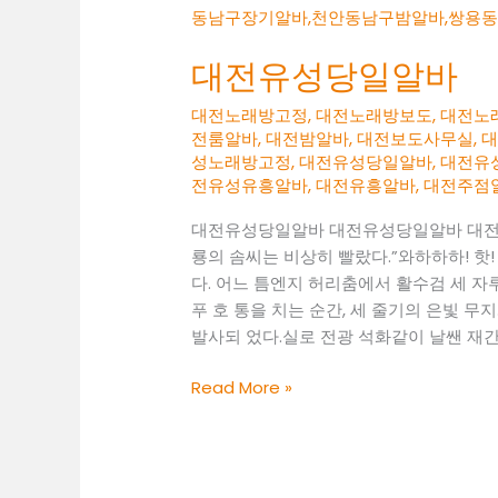
대전유성당일알바
대전노래방고정
,
대전노래방보도
,
대전노
전룸알바
,
대전밤알바
,
대전보도사무실
,
성노래방고정
,
대전유성당일알바
,
대전유
전유성유흥알바
,
대전유흥알바
,
대전주점
대전유성당일알바 대전유성당일알바 대
룡의 솜씨는 비상히 빨랐다.”와하하하! 핫!
다. 어느 틈엔지 허리춤에서 활수검 세 자
푸 호 통을 치는 순간, 세 줄기의 은빛 
발사되 었다.실로 전광 석화같이 날쌘 재간이
대
Read More »
전
유
성
당