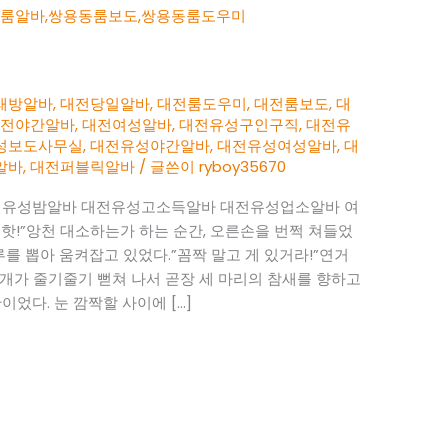
래방알바
,
대전당일알바
,
대전룸도우미
,
대전룸보도
,
대
대전야간알바
,
대전여성알바
,
대전유성구인구직
,
대전유
성보도사무실
,
대전유성야간알바
,
대전유성여성알바
,
대
알바
,
대전퍼블릭알바
/ 글쓴이
ryboy35670
전유성밤알바 대전유성고소득알바 대전유성업소알바 여
 핫!”앙천 대소하는가 하는 순간, 오른손을 번쩍 쳐들었
루를 뽑아 움켜잡고 있었다.”꼼짝 말고 게 있거라!”연거
무지개가 줄기줄기 뻗쳐 나서 곧장 세 마리의 참새를 향하고
었다. 눈 깜짝할 사이에 […]