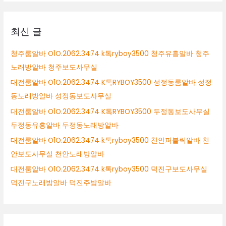
밤
상
알
바
최신 글
광
주
청주룸알바 O1O.2062.3474 k톡ryboy3500 청주유흥알바 청주
보
노래방알바 청주보도사무실
도
사
대전룸알바 O1O.2062.3474 K톡RYBOY3500 성정동룸알바 성정
무
동노래방알바 성정동보도사무실
실
대전룸알바 O1O.2062.3474 K톡RYBOY3500 두정동보도사무실
광
주
두정동유흥알바 두정동노래방알바
업
대전룸알바 O1O.2062.3474 k톡ryboy3500 천안퍼블릭알바 천
소
안보도사무실 천안노래방알바
알
바
대전룸알바 O1O.2062.3474 k톡ryboy3500 덕진구보도사무실
덕진구노래방알바 덕진주밤알바