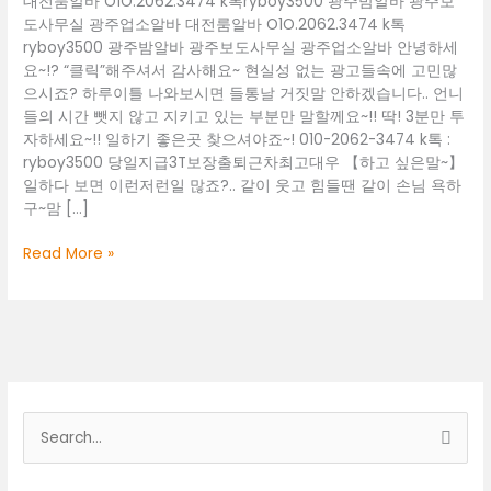
대전룸알바 O1O.2062.3474 k톡ryboy3500 광주밤알바 광주보
도사무실 광주업소알바 대전룸알바 O1O.2062.3474 k톡
ryboy3500 광주밤알바 광주보도사무실 광주업소알바 안녕하세
요~!? “클릭”해주셔서 감사해요~ 현실성 없는 광고들속에 고민많
으시죠? 하루이틀 나와보시면 들통날 거짓말 안하겠습니다.. 언니
들의 시간 뺏지 않고 지키고 있는 부분만 말할께요~!! 딱! 3분만 투
자하세요~!! 일하기 좋은곳 찾으셔야죠~! 010-2062-3474 k톡 :
ryboy3500 당일지급3T보장출퇴근차최고대우 【하고 싶은말~】
일하다 보면 이런저런일 많죠?.. 같이 웃고 힘들땐 같이 손님 욕하
구~맘 […]
대
Read More »
전
룸
알
바
O1O.2062.3474
k
톡
검
ryboy3500
색
광
주
대