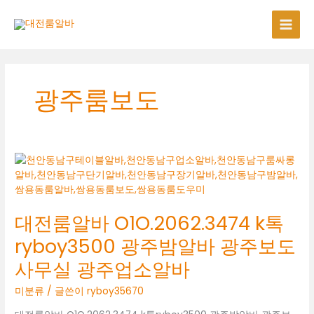
콘
텐
츠
로
건
너
광주룸보도
뛰
기
대전룸알바 O1O.2062.3474 k톡
ryboy3500 광주밤알바 광주보도
사무실 광주업소알바
미분류
/ 글쓴이
ryboy35670