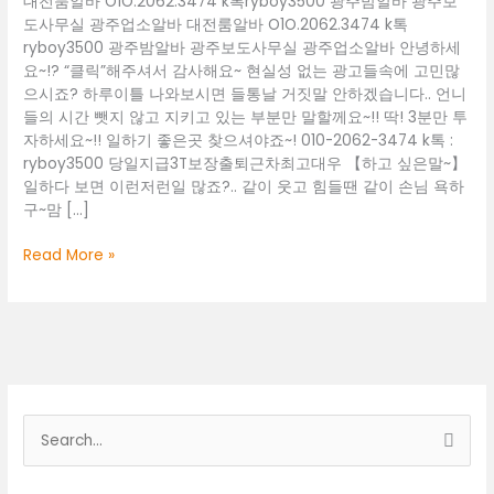
대전룸알바 O1O.2062.3474 k톡ryboy3500 광주밤알바 광주보
도사무실 광주업소알바 대전룸알바 O1O.2062.3474 k톡
ryboy3500 광주밤알바 광주보도사무실 광주업소알바 안녕하세
요~!? “클릭”해주셔서 감사해요~ 현실성 없는 광고들속에 고민많
으시죠? 하루이틀 나와보시면 들통날 거짓말 안하겠습니다.. 언니
들의 시간 뺏지 않고 지키고 있는 부분만 말할께요~!! 딱! 3분만 투
자하세요~!! 일하기 좋은곳 찾으셔야죠~! 010-2062-3474 k톡 :
ryboy3500 당일지급3T보장출퇴근차최고대우 【하고 싶은말~】
일하다 보면 이런저런일 많죠?.. 같이 웃고 힘들땐 같이 손님 욕하
구~맘 […]
대
Read More »
전
룸
알
바
O1O.2062.3474
k
톡
검
ryboy3500
색
광
주
대