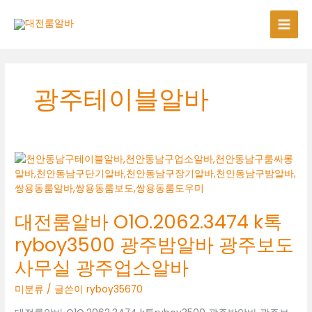
콘
텐
츠
로
건
너
광주테이블알바
뛰
기
대전룸알바 O1O.2062.3474 k톡
ryboy3500 광주밤알바 광주보도
사무실 광주업소알바
미분류
/ 글쓴이
ryboy35670