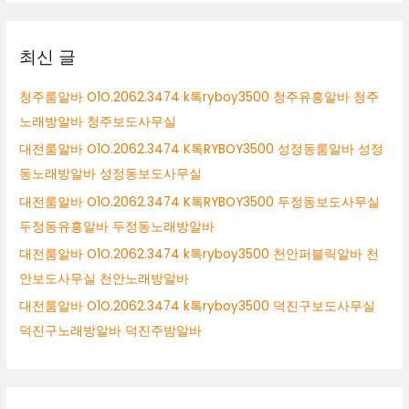
밤
상
알
바
최신 글
광
주
청주룸알바 O1O.2062.3474 k톡ryboy3500 청주유흥알바 청주
보
노래방알바 청주보도사무실
도
사
대전룸알바 O1O.2062.3474 K톡RYBOY3500 성정동룸알바 성정
무
동노래방알바 성정동보도사무실
실
대전룸알바 O1O.2062.3474 K톡RYBOY3500 두정동보도사무실
광
주
두정동유흥알바 두정동노래방알바
업
대전룸알바 O1O.2062.3474 k톡ryboy3500 천안퍼블릭알바 천
소
안보도사무실 천안노래방알바
알
바
대전룸알바 O1O.2062.3474 k톡ryboy3500 덕진구보도사무실
덕진구노래방알바 덕진주밤알바