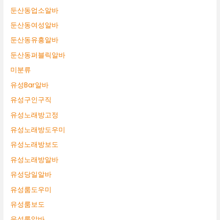
둔산동업소알바
둔산동여성알바
둔산동유흥알바
둔산동퍼블릭알바
미분류
유성Bar알바
유성구인구직
유성노래방고정
유성노래방도우미
유성노래방보도
유성노래방알바
유성당일알바
유성룸도우미
유성룸보도
유성룸알바