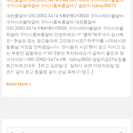
대전룸알바 O1O.2062.3474 K톡RYBOY3500 구미시테이블알바
구미시퍼블릭알바 구미시룸싸롱알바
/ 글쓴이
ryboy35670
대전룸알바 O1O.2062.3474 K톡RYBOY3500 구미시테이블알바
구미시퍼블릭알바 구미시룸싸롱알바 대전룸알바
O1O.2062.3474 K톡RYBOY3500 구미시테이블알바 구미시퍼블
릭알바 구미시룸싸롱알바 안녕하세요~!? “클릭”해주셔서 감사해
요~ 현실성 없는 광고들속에 고민많으시죠? 하루이틀 나와보시면
들통날 거짓말 안하겠습니다.. 언니들의 시간 뺏지 않고 지키고 있
는 부분만 말할께요~!! 딱! 3분만 투자하세요~!! 일하기 좋은곳 찾
으셔야죠~! 010-2062-3474 k톡 : ryboy3500 당일지급3T보장출
퇴근차최고대우 【하고 싶은말~】 일하다 보면 이런저런일 많
죠?.. 같이 웃고 힘들땐 같이 손님 욕하구~맘 […]
대
Read More »
전
룸
알
바
O1O.2062.3474
K
톡
검