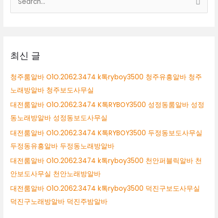
RYBOY3500
색
구
미
대
시
상
테
이
최신 글
블
알
청주룸알바 O1O.2062.3474 k톡ryboy3500 청주유흥알바 청주
바
노래방알바 청주보도사무실
구
미
대전룸알바 O1O.2062.3474 K톡RYBOY3500 성정동룸알바 성정
시
동노래방알바 성정동보도사무실
퍼
대전룸알바 O1O.2062.3474 K톡RYBOY3500 두정동보도사무실
블
릭
두정동유흥알바 두정동노래방알바
알
대전룸알바 O1O.2062.3474 k톡ryboy3500 천안퍼블릭알바 천
바
안보도사무실 천안노래방알바
구
미
대전룸알바 O1O.2062.3474 k톡ryboy3500 덕진구보도사무실
시
덕진구노래방알바 덕진주밤알바
룸
싸