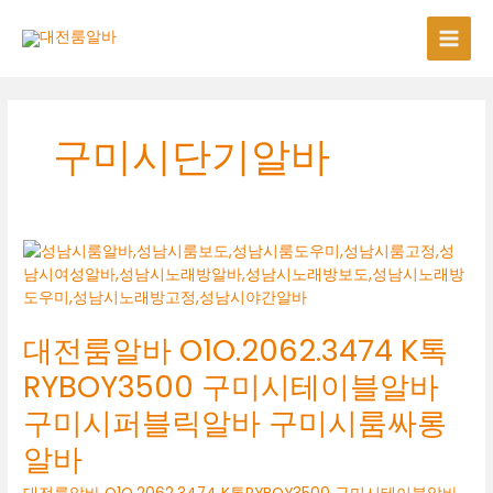
콘
텐
츠
로
건
너
구미시단기알바
뛰
기
대전룸알바 O1O.2062.3474 K톡
RYBOY3500 구미시테이블알바
구미시퍼블릭알바 구미시룸싸롱
알바