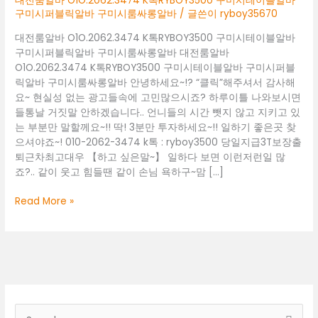
대전룸알바 O1O.2062.3474 K톡RYBOY3500 구미시테이블알바
구미시퍼블릭알바 구미시룸싸롱알바
/ 글쓴이
ryboy35670
대전룸알바 O1O.2062.3474 K톡RYBOY3500 구미시테이블알바
구미시퍼블릭알바 구미시룸싸롱알바 대전룸알바
O1O.2062.3474 K톡RYBOY3500 구미시테이블알바 구미시퍼블
릭알바 구미시룸싸롱알바 안녕하세요~!? “클릭”해주셔서 감사해
요~ 현실성 없는 광고들속에 고민많으시죠? 하루이틀 나와보시면
들통날 거짓말 안하겠습니다.. 언니들의 시간 뺏지 않고 지키고 있
는 부분만 말할께요~!! 딱! 3분만 투자하세요~!! 일하기 좋은곳 찾
으셔야죠~! 010-2062-3474 k톡 : ryboy3500 당일지급3T보장출
퇴근차최고대우 【하고 싶은말~】 일하다 보면 이런저런일 많
죠?.. 같이 웃고 힘들땐 같이 손님 욕하구~맘 […]
대
Read More »
전
룸
알
바
O1O.2062.3474
K
톡
검