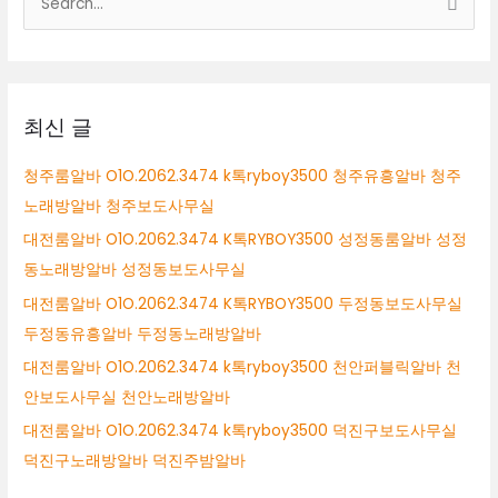
RYBOY3500
색
구
미
대
시
상
테
이
최신 글
블
알
청주룸알바 O1O.2062.3474 k톡ryboy3500 청주유흥알바 청주
바
노래방알바 청주보도사무실
구
미
대전룸알바 O1O.2062.3474 K톡RYBOY3500 성정동룸알바 성정
시
동노래방알바 성정동보도사무실
퍼
대전룸알바 O1O.2062.3474 K톡RYBOY3500 두정동보도사무실
블
릭
두정동유흥알바 두정동노래방알바
알
대전룸알바 O1O.2062.3474 k톡ryboy3500 천안퍼블릭알바 천
바
안보도사무실 천안노래방알바
구
미
대전룸알바 O1O.2062.3474 k톡ryboy3500 덕진구보도사무실
시
덕진구노래방알바 덕진주밤알바
룸
싸