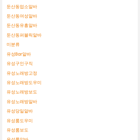
둔산동업소알바
둔산동여성알바
둔산동유흥알바
둔산동퍼블릭알바
미분류
유성Bar알바
유성구인구직
유성노래방고정
유성노래방도우미
유성노래방보도
유성노래방알바
유성당일알바
유성룸도우미
유성룸보도
유성룸알바