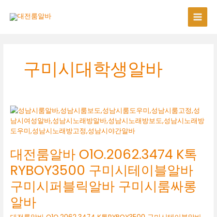
콘
텐
츠
로
건
너
구미시대학생알바
뛰
기
대전룸알바 O1O.2062.3474 K톡
RYBOY3500 구미시테이블알바
구미시퍼블릭알바 구미시룸싸롱
알바