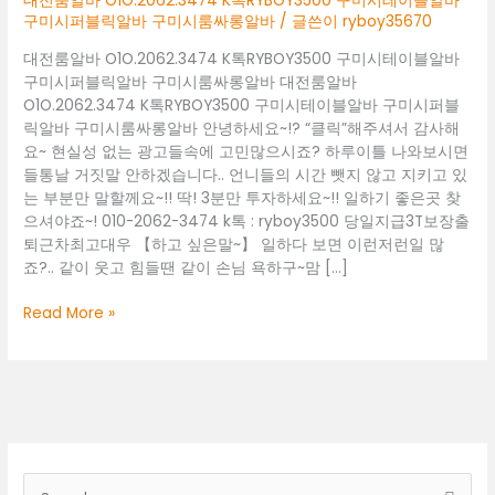
대전룸알바 O1O.2062.3474 K톡RYBOY3500 구미시테이블알바
구미시퍼블릭알바 구미시룸싸롱알바
/ 글쓴이
ryboy35670
대전룸알바 O1O.2062.3474 K톡RYBOY3500 구미시테이블알바
구미시퍼블릭알바 구미시룸싸롱알바 대전룸알바
O1O.2062.3474 K톡RYBOY3500 구미시테이블알바 구미시퍼블
릭알바 구미시룸싸롱알바 안녕하세요~!? “클릭”해주셔서 감사해
요~ 현실성 없는 광고들속에 고민많으시죠? 하루이틀 나와보시면
들통날 거짓말 안하겠습니다.. 언니들의 시간 뺏지 않고 지키고 있
는 부분만 말할께요~!! 딱! 3분만 투자하세요~!! 일하기 좋은곳 찾
으셔야죠~! 010-2062-3474 k톡 : ryboy3500 당일지급3T보장출
퇴근차최고대우 【하고 싶은말~】 일하다 보면 이런저런일 많
죠?.. 같이 웃고 힘들땐 같이 손님 욕하구~맘 […]
대
Read More »
전
룸
알
바
O1O.2062.3474
K
톡
검