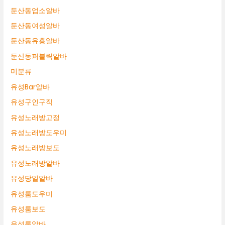
둔산동업소알바
둔산동여성알바
둔산동유흥알바
둔산동퍼블릭알바
미분류
유성Bar알바
유성구인구직
유성노래방고정
유성노래방도우미
유성노래방보도
유성노래방알바
유성당일알바
유성룸도우미
유성룸보도
유성룸알바