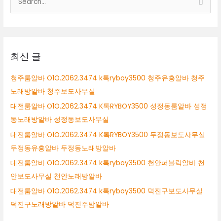
RYBOY3500
색
구
미
대
시
상
테
이
최신 글
블
알
청주룸알바 O1O.2062.3474 k톡ryboy3500 청주유흥알바 청주
바
노래방알바 청주보도사무실
구
미
대전룸알바 O1O.2062.3474 K톡RYBOY3500 성정동룸알바 성정
시
동노래방알바 성정동보도사무실
퍼
대전룸알바 O1O.2062.3474 K톡RYBOY3500 두정동보도사무실
블
릭
두정동유흥알바 두정동노래방알바
알
대전룸알바 O1O.2062.3474 k톡ryboy3500 천안퍼블릭알바 천
바
안보도사무실 천안노래방알바
구
미
대전룸알바 O1O.2062.3474 k톡ryboy3500 덕진구보도사무실
시
덕진구노래방알바 덕진주밤알바
룸
싸