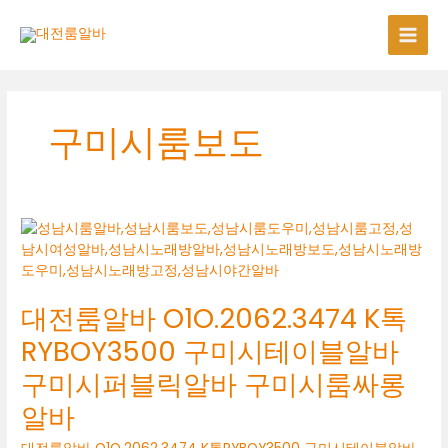
콘
텐
츠
로
건
너
구미시룸보도
뛰
기
대전룸알바 O1O.2062.3474 K톡
RYBOY3500 구미시테이블알바
구미시퍼블릭알바 구미시룸싸롱
알바