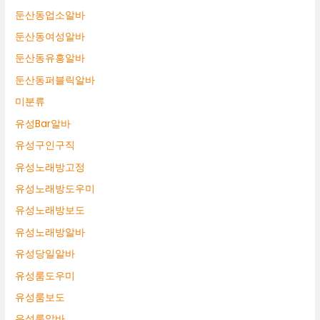
둔산동업소알바
둔산동여성알바
둔산동유흥알바
둔산동퍼블릭알바
미분류
유성Bar알바
유성구인구직
유성노래방고정
유성노래방도우미
유성노래방보도
유성노래방알바
유성당일알바
유성룸도우미
유성룸보도
유성룸알바