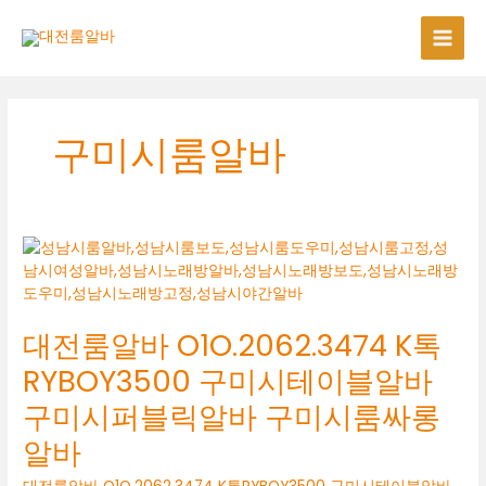
콘
텐
츠
로
건
너
구미시룸알바
뛰
기
대전룸알바 O1O.2062.3474 K톡
RYBOY3500 구미시테이블알바
구미시퍼블릭알바 구미시룸싸롱
알바