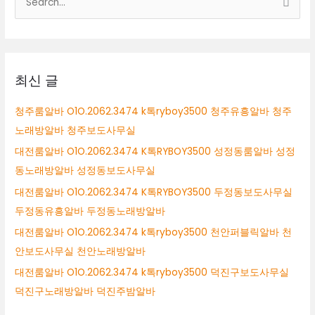
RYBOY3500
색
구
미
대
시
상
테
이
최신 글
블
알
청주룸알바 O1O.2062.3474 k톡ryboy3500 청주유흥알바 청주
바
노래방알바 청주보도사무실
구
미
대전룸알바 O1O.2062.3474 K톡RYBOY3500 성정동룸알바 성정
시
동노래방알바 성정동보도사무실
퍼
대전룸알바 O1O.2062.3474 K톡RYBOY3500 두정동보도사무실
블
릭
두정동유흥알바 두정동노래방알바
알
대전룸알바 O1O.2062.3474 k톡ryboy3500 천안퍼블릭알바 천
바
안보도사무실 천안노래방알바
구
미
대전룸알바 O1O.2062.3474 k톡ryboy3500 덕진구보도사무실
시
덕진구노래방알바 덕진주밤알바
룸
싸