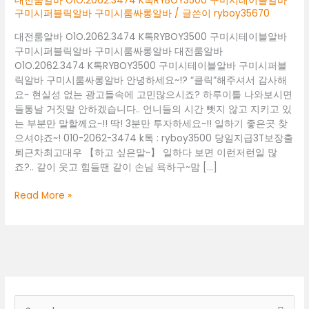
대전룸알바 O1O.2062.3474 K톡RYBOY3500 구미시테이블알바
구미시퍼블릭알바 구미시룸싸롱알바
/ 글쓴이
ryboy35670
대전룸알바 O1O.2062.3474 K톡RYBOY3500 구미시테이블알바
구미시퍼블릭알바 구미시룸싸롱알바 대전룸알바
O1O.2062.3474 K톡RYBOY3500 구미시테이블알바 구미시퍼블
릭알바 구미시룸싸롱알바 안녕하세요~!? “클릭”해주셔서 감사해
요~ 현실성 없는 광고들속에 고민많으시죠? 하루이틀 나와보시면
들통날 거짓말 안하겠습니다.. 언니들의 시간 뺏지 않고 지키고 있
는 부분만 말할께요~!! 딱! 3분만 투자하세요~!! 일하기 좋은곳 찾
으셔야죠~! 010-2062-3474 k톡 : ryboy3500 당일지급3T보장출
퇴근차최고대우 【하고 싶은말~】 일하다 보면 이런저런일 많
죠?.. 같이 웃고 힘들땐 같이 손님 욕하구~맘 […]
대
Read More »
전
룸
알
바
O1O.2062.3474
K
톡
검