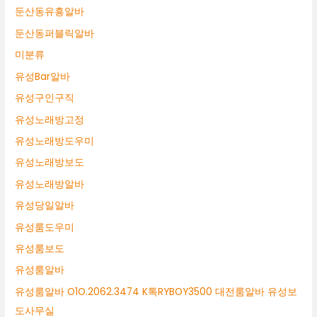
둔산동유흥알바
둔산동퍼블릭알바
미분류
유성Bar알바
유성구인구직
유성노래방고정
유성노래방도우미
유성노래방보도
유성노래방알바
유성당일알바
유성룸도우미
유성룸보도
유성룸알바
유성룸알바 O1O.2062.3474 K톡RYBOY3500 대전룸알바 유성보
도사무실