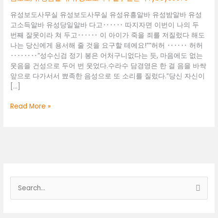
유성보도사무실 유성보도사무실 유성유흥알바 유성밤알바 유성
고소득알바 유성당일알바 다고‥‥‥ 따지자면 이번이 나의 두
번째 잘못이라 쳐 두고‥‥‥ 이 아이가 죽을 죄를 저질렀다 해도
나는 당신에게 용서해 줄 것을 요구할 테에요!””허허 ‥‥‥ 허허
‥‥‥‥”성수신검 정기 봉은 어처구니없다는 듯, 마음에도 없는
웃음을 건성으로 두어 번 웃었다.수라수 담경영은 한 걸 음을 바싹
앞으로 다가서서 뾰족한 음성으로 또 소리를 질렀다.”당신 자신이
[…]
유
Read More »
성
보
도
사
무
실
검
색
대