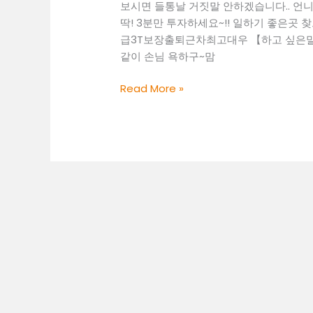
보시면 들통날 거짓말 안하겠습니다.. 언니
제
딱! 3분만 투자하세요~!! 일하기 좋은곳 찾으셔야
주
급3T보장출퇴근차최고대우 【하고 싶은말~
시
같이 손님 욕하구~맘
룸
보
대
Read More »
도
전
룸
알
바
O1O.2062.3474
k
톡
ryboy3500
김
해
시
유
흥