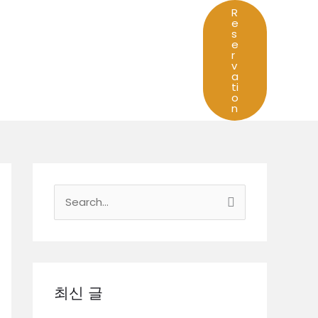
R
e
s
e
r
v
a
ti
o
n
검
색
대
상
최신 글