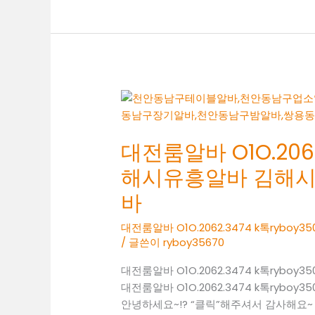
알
바
O1O.2062.3474
K
톡
RYBOY3500
제
주
시
대전룸알바 O1O.2062
유
해시유흥알바 김해
흥
알
바
바
대전룸알바 O1O.2062.3474 k톡ry
제
/ 글쓴이
ryboy35670
주
시
대전룸알바 O1O.2062.3474 k톡ry
밤
대전룸알바 O1O.2062.3474 k톡ry
알
안녕하세요~!? “클릭”해주셔서 감사해요
바