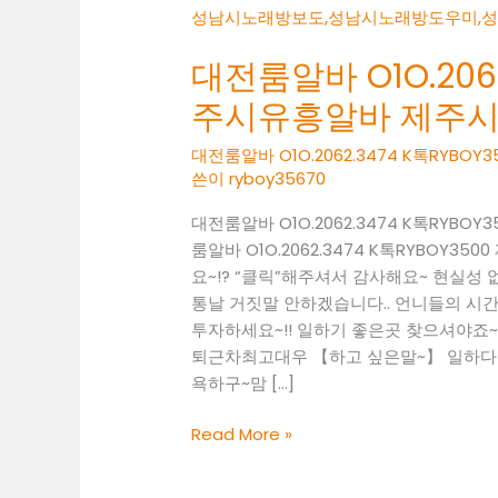
대전룸알바 O1O.2062
주시유흥알바 제주
대전룸알바 O1O.2062.3474 K톡RY
쓴이
ryboy35670
대전룸알바 O1O.2062.3474 K톡RY
룸알바 O1O.2062.3474 K톡RYBO
요~!? “클릭”해주셔서 감사해요~ 현실
통날 거짓말 안하겠습니다.. 언니들의 시간 
투자하세요~!! 일하기 좋은곳 찾으셔야죠~! 01
퇴근차최고대우 【하고 싶은말~】 일하다 보
욕하구~맘 […]
대
Read More »
전
룸