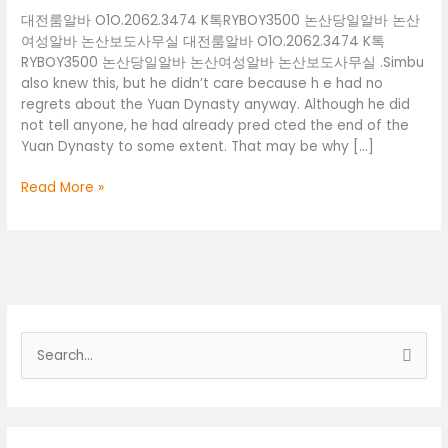
대전룸알바 O1O.2062.3474 K톡RYBOY3500 논산당일알바 논산
여성알바 논산보도사무실 대전룸알바 O1O.2062.3474 K톡
RYBOY3500 논산당일알바 논산여성알바 논산보도사무실 .Simbu
also knew this, but he didn’t care because h e had no
regrets about the Yuan Dynasty anyway. Although he did
not tell anyone, he had already pred cted the end of the
Yuan Dynasty to some extent. That may be why […]
대
Read More »
전
룸
알
바
O1O.2062.3474
K
톡
검
RYBOY3500
색
논
산
대
당
상
일