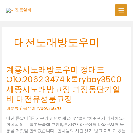
콘
텐
츠
로
건
너
대전노래방도우미
뛰
기
계룡시노래방도우미 정대표
O1O.2062 3474 k톡ryboy3500
세종시노래방고정 괴정동단기알
바 대전유성룸고정
미분류
/ 글쓴이
ryboy35670
대전 룸알바 1등 사쿠라 안녕하세요~!? “클릭”해주셔서 감사해요~
현실성 없는 광고들속에 고민많으시죠? 하루이틀 나와보시면 들
통날 거짓말 안하겠습니다.. 언니들의 시간 뺏지 않고 지키고 있는