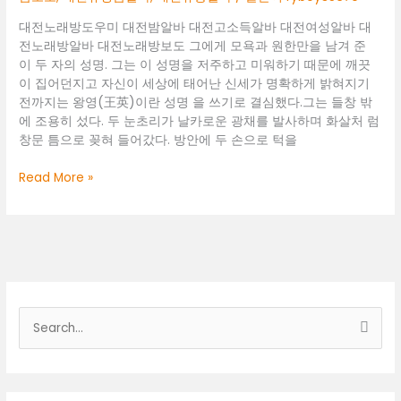
대전노래방도우미 대전밤알바 대전고소득알바 대전여성알바 대
전노래방알바 대전노래방보도 그에게 모욕과 원한만을 남겨 준
이 두 자의 성명. 그는 이 성명을 저주하고 미워하기 때문에 깨끗
이 집어던지고 자신이 세상에 태어난 신세가 명확하게 밝혀지기
전까지는 왕영(王英)이란 성명 을 쓰기로 결심했다.그는 들창 밖
에 조용히 섰다. 두 눈초리가 날카로운 광채를 발사하며 화살처 럼
창문 틈으로 꽂혀 들어갔다. 방안에 두 손으로 턱을
대
Read More »
전
노
래
방
도
우
미
검
색
대
상