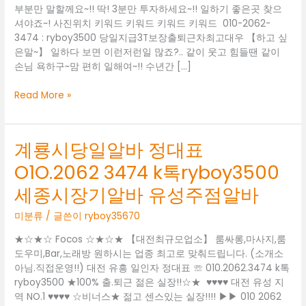
부분만 말할께요~!! 딱! 3분만 투자하세요~!! 일하기 좋은곳 찾으
셔야죠~! 사진위치 키워드 키워드 키워드 키워드 010-2062-
3474 : ryboy3500 당일지급3T보장출퇴근차최고대우 【하고 싶
은말~】 일하다 보면 이런저런일 많죠?.. 같이 웃고 힘들땐 같이
손님 욕하구~맘 편히 일해여~!! 수년간 […]
계
Read More »
룡
시
노
계룡시당일알바 정대표
래
O1O.2062 3474 k톡ryboy3500
방
도
세종시장기알바 유성주점알바
우
미
미분류
/ 글쓴이
ryboy35670
정
대
★☆★☆ Focos ☆★☆★ 【대전최규모업소】 룸싸롱,마사지,룸
표
도우미,Bar,노래방 원하시는 업종 최고로 맞춰드립니다. (소개소
O1O.2062
아님.직접운영!!) 대전 유흥 일인자 정대표 ☏ 010.2062.3474 k톡
3474
ryboy3500 ★100% 출.퇴근 젊은 실장!!☆★  ♥♥♥♥ 대전 유성 지
k
역 NO.1 ♥♥♥♥ ☆비너스★ 젊고 센스있는 실장!!!! ▶▶ 010 2062