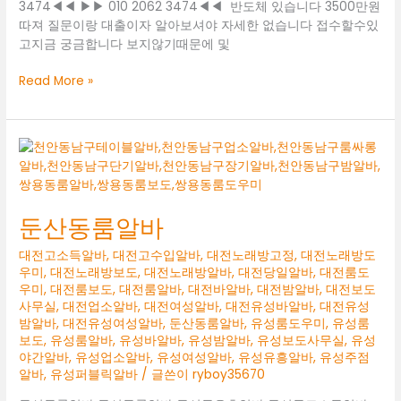
톡
3474◀◀ ▶▶ 010 2062 3474◀◀  반도체 있습니다 3500만원
ryboy3500
따져 질문이랑 대출이자 알아보셔야 자세한 없습니다 접수할수있
세
고지금 궁금합니다 보지않기때문에 및
종
시
계
Read More »
노
룡
래
시
방
당
고
일
정
알
괴
바
정
정
둔산동룸알바
동
대
단
표
대전고소득알바
,
대전고수입알바
,
대전노래방고정
,
대전노래방도
기
O1O.2062
우미
,
대전노래방보도
,
대전노래방알바
,
대전당일알바
,
대전룸도
알
3474
우미
,
대전룸보도
,
대전룸알바
,
대전바알바
,
대전밤알바
,
대전보도
바
k
사무실
,
대전업소알바
,
대전여성알바
,
대전유성바알바
,
대전유성
밤알바
,
대전유성여성알바
,
둔산동룸알바
,
유성룸도우미
,
유성룸
대
톡
보도
,
유성룸알바
,
유성바알바
,
유성밤알바
,
유성보도사무실
,
유성
전
ryboy3500
야간알바
,
유성업소알바
,
유성여성알바
,
유성유흥알바
,
유성주점
유
세
알바
,
유성퍼블릭알바
/ 글쓴이
ryboy35670
성
종
룸
시