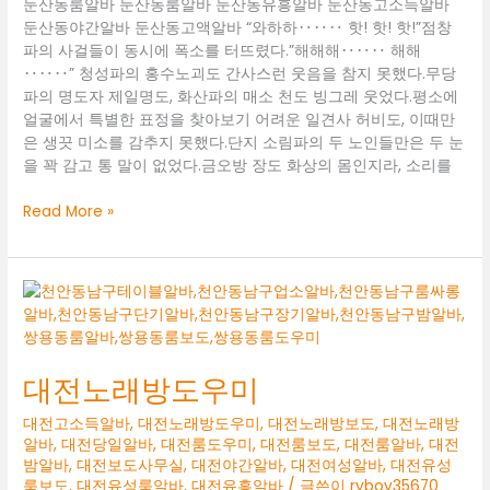
둔산동룸알바 둔산동룸알바 둔산동유흥알바 둔산동고소득알바
고
장
둔산동야간알바 둔산동고액알바 “와하하‥‥‥ 핫! 핫! 핫!”점창
정
기
파의 사걸들이 동시에 폭소를 터뜨렸다.”해해해‥‥‥ 해해
알
‥‥‥” 청성파의 홍수노괴도 간사스런 웃음을 참지 못했다.무당
바
파의 명도자 제일명도, 화산파의 매소 천도 빙그레 웃었다.평소에
유
얼굴에서 특별한 표정을 찾아보기 어려운 일견사 허비도, 이때만
성
은 생끗 미소를 감추지 못했다.단지 소림파의 두 노인들만은 두 눈
주
을 꽉 감고 통 말이 없었다.금오방 장도 화상의 몸인지라, 소리를
점
알
둔
Read More »
바
산
동
룸
알
바
대전노래방도우미
대전고소득알바
,
대전노래방도우미
,
대전노래방보도
,
대전노래방
알바
,
대전당일알바
,
대전룸도우미
,
대전룸보도
,
대전룸알바
,
대전
밤알바
,
대전보도사무실
,
대전야간알바
,
대전여성알바
,
대전유성
룸보도
,
대전유성룸알바
,
대전유흥알바
/ 글쓴이
ryboy35670