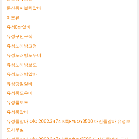
둔산동퍼블릭알바
미분류
유성Bar알바
유성구인구직
유성노래방고정
유성노래방도우미
유성노래방보도
유성노래방알바
유성당일알바
유성룸도우미
유성룸보도
유성룸알바
유성룸알바 O1O.2062.3474 K톡RYBOY3500 대전룸알바 유성보
도사무실