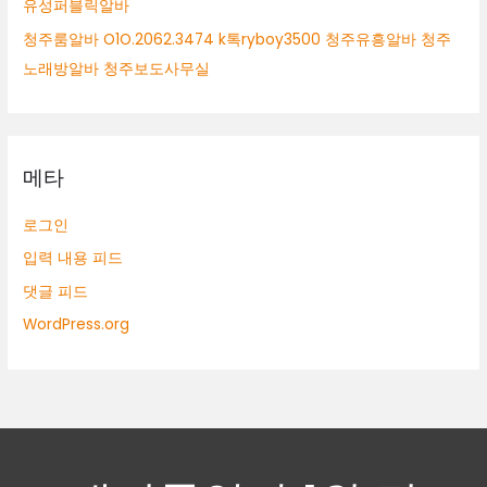
유성퍼블릭알바
청주룸알바 O1O.2062.3474 k톡ryboy3500 청주유흥알바 청주
노래방알바 청주보도사무실
메타
로그인
입력 내용 피드
댓글 피드
WordPress.org