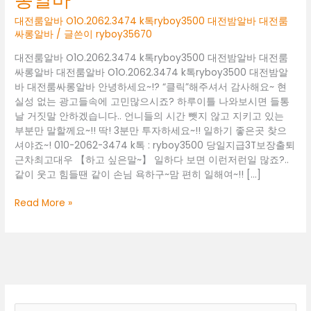
대전룸알바 O1O.2062.3474 k톡ryboy3500 대전밤알바 대전룸
싸롱알바
/ 글쓴이
ryboy35670
대전룸알바 O1O.2062.3474 k톡ryboy3500 대전밤알바 대전룸
싸롱알바 대전룸알바 O1O.2062.3474 k톡ryboy3500 대전밤알
바 대전룸싸롱알바 안녕하세요~!? “클릭”해주셔서 감사해요~ 현
실성 없는 광고들속에 고민많으시죠? 하루이틀 나와보시면 들통
날 거짓말 안하겠습니다.. 언니들의 시간 뺏지 않고 지키고 있는
부분만 말할께요~!! 딱! 3분만 투자하세요~!! 일하기 좋은곳 찾으
셔야죠~! 010-2062-3474 k톡 : ryboy3500 당일지급3T보장출퇴
근차최고대우 【하고 싶은말~】 일하다 보면 이런저런일 많죠?..
같이 웃고 힘들땐 같이 손님 욕하구~맘 편히 일해여~!! […]
대
Read More »
전
룸
알
바
O1O.2062.3474
k
톡