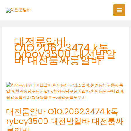
콘
텐
츠
로
건
너
대전룸알바
뛰
O1O.2062.3474 k톡
기
ryboy3500 대전밤알
바 대전룸싸롱알바
대전룸알바 O1O.2062.3474 k톡
ryboy3500 대전밤알바 대전룸싸
롱알바