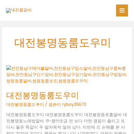
콘
텐
츠
로
건
너
대전봉명동룸도우미
뛰
기
대전봉명동룸도우미
대전봉명동룸도우미
/ 글쓴이
ryboy35670
대전봉명동룸도우미 대전봉명동룸도우미 대전봉명동유흥알바 대
전봉명동노래방알바 쿠-쾅!!!조금 전 보다 더한 괭음이 울리고 또
다시 둘은 똑같이 두 발자욱씩 밀려 났다. 이번에 도 손해를 본 사
람이 없었던 것이다. 현우는 화가 나기 시작하였다. 아무리 빙백수