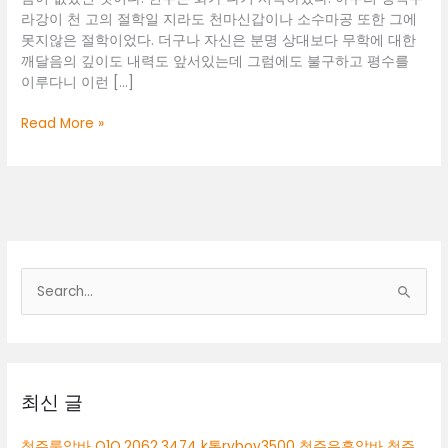
라강이 천 고의 절학일 지라도 천마신갑이나 소수마공 또한 그에
못지않은 절학이었다. 더구나 자신은 분명 상대보다 무학에 대한
깨달음의 깊이도 내력도 앞서있는데 그럼에도 불구하고 평수를
이루다니 이런 […]
대
Read More »
전
봉
명
동
룸
도
우
검
미
색
대
상
최신 글
청주룸알바 O1O.2062.3474 k톡ryboy3500 청주유흥알바 청주