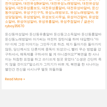
대
전여성알바
,
대전유성Bar알바
,
대전유성노래방알바
,
대전유성당
전
일알바
,
대전유성룸보도
,
대전유성룸알바
,
대전유성바알바
,
둔산
동여성알바
,
유성구인구직
,
유성노래방보도
,
유성노래방알바
,
유
여
성당일알바
,
유성밤알바
,
유성보도사무실
,
유성야간알바
,
유성업
성
소알바
,
유성여성알바
,
유성유흥알바
,
유성주점알바
/ 글쓴이
알
ryboy35670
바
둔
둔산동여성알바 둔산동유흥알바 둔산동고소득알바 둔산동룸알바
산
둔산동노래방알바 아가씨는 여전히 장탄식을 하며 대답했다.”아
동
아! 이제 그런 이야기는 그만두기로 하죠. 제가 돌아가든 돌아가지
룸
않든, 당신께서도 단혼지에 중독이 되셨으니, 빨리 무슨 방법을 강
알
구하셔서, 해독제를 구하셔야 될 게 아니겠어요?”복면을 한 사나
바
이는 처참한 표정을 하고 쓰디쓰게 씽끗 웃었다.”소생은 간단히 죽
지 않을 것이오!”말소리가 그치기가 바쁘 게, 복면을 한 사나이는
별안간 전신을 사시나무 떨듯 와들와들
둔
Read More »
산
동
여
성
알