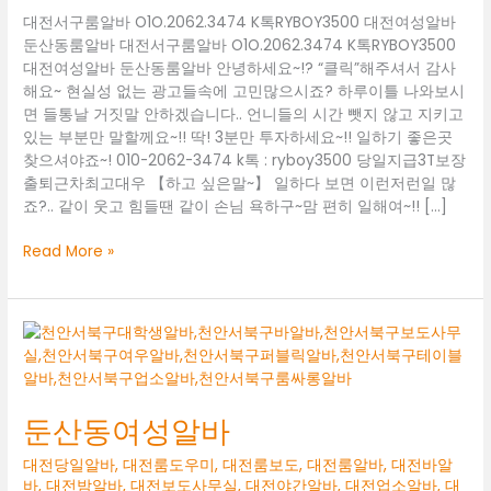
대전서구룸알바 O1O.2062.3474 K톡RYBOY3500 대전여성알바
둔산동룸알바 대전서구룸알바 O1O.2062.3474 K톡RYBOY3500
대전여성알바 둔산동룸알바 안녕하세요~!? “클릭”해주셔서 감사
해요~ 현실성 없는 광고들속에 고민많으시죠? 하루이틀 나와보시
면 들통날 거짓말 안하겠습니다.. 언니들의 시간 뺏지 않고 지키고
있는 부분만 말할께요~!! 딱! 3분만 투자하세요~!! 일하기 좋은곳
찾으셔야죠~! 010-2062-3474 k톡 : ryboy3500 당일지급3T보장
출퇴근차최고대우 【하고 싶은말~】 일하다 보면 이런저런일 많
죠?.. 같이 웃고 힘들땐 같이 손님 욕하구~맘 편히 일해여~!! […]
대
Read More »
전
서
구
룸
알
바
O1O.2062.3474
둔산동여성알바
K
톡
대전당일알바
,
대전룸도우미
,
대전룸보도
,
대전룸알바
,
대전바알
RYBOY3500
바
,
대전밤알바
,
대전보도사무실
,
대전야간알바
,
대전업소알바
,
대