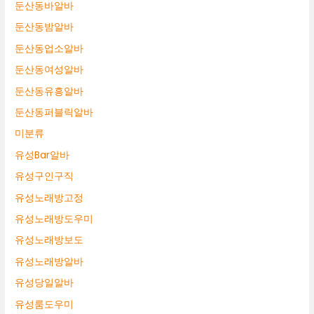
둔산동바알바
둔산동밤알바
둔산동업소알바
둔산동여성알바
둔산동유흥알바
둔산동퍼블릭알바
미분류
유성Bar알바
유성구인구직
유성노래방고정
유성노래방도우미
유성노래방보도
유성노래방알바
유성당일알바
유성룸도우미