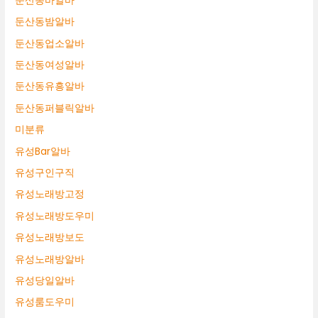
둔산동바알바
둔산동밤알바
둔산동업소알바
둔산동여성알바
둔산동유흥알바
둔산동퍼블릭알바
미분류
유성Bar알바
유성구인구직
유성노래방고정
유성노래방도우미
유성노래방보도
유성노래방알바
유성당일알바
유성룸도우미