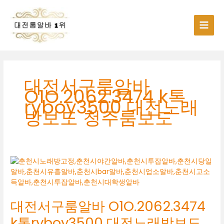
콘
텐
츠
로
건
너
뛰
기
대전서구룸알바
O1O.2062.3474 k톡
ryboy3500 대전노래
방보도 청주룸보도
대전서구룸알바 O1O.2062.3474
k톡ryboy3500 대전노래방보도