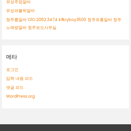
유성주점알바
유성퍼블릭알바
청주룸알바 O1O.2062.3474 k톡ryboy3500 청주유흥알바 청주
노래방알바 청주보도사무실
메타
로그인
입력 내용 피드
댓글 피드
WordPress.org