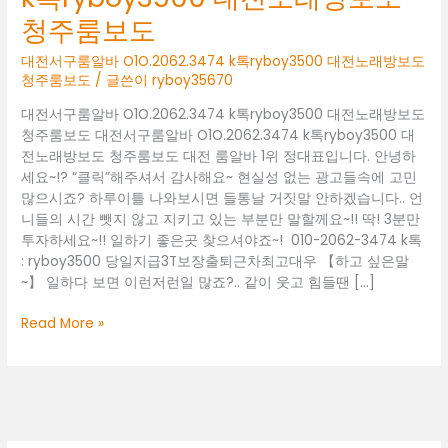
청주룸보도
대전서구룸알바 O1O.2062.3474 k톡ryboy3500 대전노래방보도
청주룸보도
/ 글쓴이
ryboy35670
대전서구룸알바 O1O.2062.3474 k톡ryboy3500 대전노래방보도
청주룸보도 대전서구룸알바 O1O.2062.3474 k톡ryboy3500 대
전노래방보도 청주룸보도 대전 룸알바 1위 정대표입니다. 안녕하
세요~!? “클릭”해주셔서 감사해요~ 현실성 없는 광고들속에 고민
많으시죠? 하루이틀 나와보시면 들통날 거짓말 안하겠습니다.. 언
니들의 시간 뺏지 않고 지키고 있는 부분만 말할께요~!! 딱! 3분만
투자하세요~!! 일하기 좋은곳 찾으셔야죠~! 010-2062-3474 k톡
: ryboy3500 당일지급3T보장출퇴근차최고대우 【하고 싶은말
~】 일하다 보면 이런저런일 많죠?.. 같이 웃고 힘들땐 […]
대
Read More »
전
서
구
룸
알