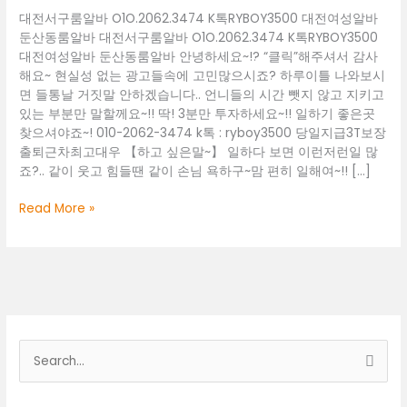
대전서구룸알바 O1O.2062.3474 K톡RYBOY3500 대전여성알바
둔산동룸알바 대전서구룸알바 O1O.2062.3474 K톡RYBOY3500
대전여성알바 둔산동룸알바 안녕하세요~!? “클릭”해주셔서 감사
해요~ 현실성 없는 광고들속에 고민많으시죠? 하루이틀 나와보시
면 들통날 거짓말 안하겠습니다.. 언니들의 시간 뺏지 않고 지키고
있는 부분만 말할께요~!! 딱! 3분만 투자하세요~!! 일하기 좋은곳
찾으셔야죠~! 010-2062-3474 k톡 : ryboy3500 당일지급3T보장
출퇴근차최고대우 【하고 싶은말~】 일하다 보면 이런저런일 많
죠?.. 같이 웃고 힘들땐 같이 손님 욕하구~맘 편히 일해여~!! […]
대
Read More »
전
서
구
룸
알
바
O1O.2062.3474
검
K
색
톡
RYBOY3500
대