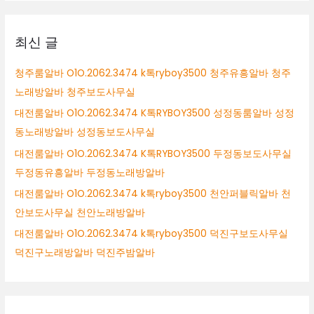
대
상
전
여
최신 글
성
알
청주룸알바 O1O.2062.3474 k톡ryboy3500 청주유흥알바 청주
바
노래방알바 청주보도사무실
둔
산
대전룸알바 O1O.2062.3474 K톡RYBOY3500 성정동룸알바 성정
동
동노래방알바 성정동보도사무실
룸
대전룸알바 O1O.2062.3474 K톡RYBOY3500 두정동보도사무실
알
바
두정동유흥알바 두정동노래방알바
대전룸알바 O1O.2062.3474 k톡ryboy3500 천안퍼블릭알바 천
안보도사무실 천안노래방알바
대전룸알바 O1O.2062.3474 k톡ryboy3500 덕진구보도사무실
덕진구노래방알바 덕진주밤알바