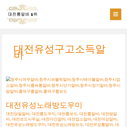
콘
텐
츠
로
건
너
뛰
기
대전유성구고소득알
바
대전유성노래방도우미
대전당일알바
,
대전룸도우미
,
대전룸보도
,
대전룸알바
,
대전밤알
바
,
대전보도사무실
,
대전야간알바
,
대전업소알바
,
대전여성알바
,
대전유성노래방도우미
,
대전유성노래방보도
,
대전유성룸알바
,
대