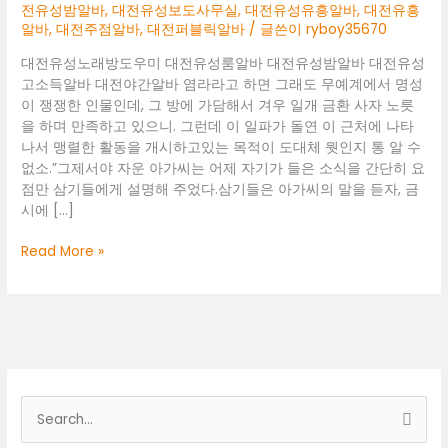
전유성밤알바
,
대전유성보도사무실
,
대전유성유흥알바
,
대전유흥
알바
,
대전주점알바
,
대전퍼블릭알바
/ 글쓴이
ryboy35670
대전유성노래방도우미 대전유성룸알바 대전유성밤알바 대전유성
고소득알바 대전야간알바 염라라고 하면 그래도 무예계에서 명성
이 쟁쟁한 인물인데, 그 방에 가담해서 겨우 일개 금환 사자 노릇
을 하며 만족하고 있으니. 그런데 이 일파가 돌연 이 근처에 나타
나서 맹렬한 활동을 개시하고있는 목적이 도대체 뭣인지 통 알 수
없소.”그제서야 자운 아가씨는 어제 자기가 들은 소식을 간단히 요
점만 삼기들에게 설명해 주었다.삼기들은 아가씨의 말을 듣자, 금
시에 […]
대
Read More »
전
유
성
노
래
방
도
검
우
색
미