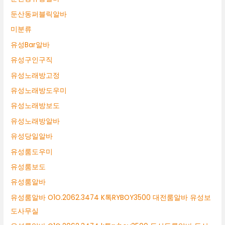
둔산동퍼블릭알바
미분류
유성Bar알바
유성구인구직
유성노래방고정
유성노래방도우미
유성노래방보도
유성노래방알바
유성당일알바
유성룸도우미
유성룸보도
유성룸알바
유성룸알바 O1O.2062.3474 K톡RYBOY3500 대전룸알바 유성보
도사무실