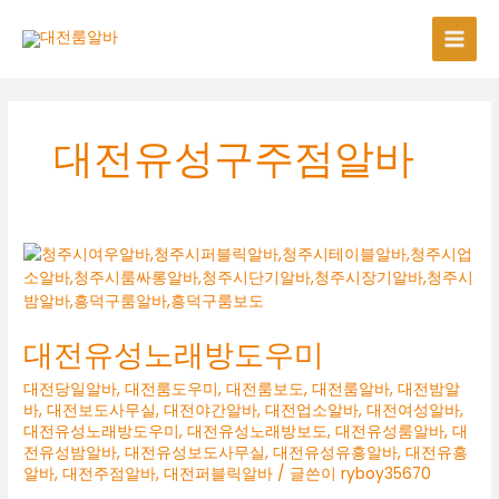
콘
텐
츠
로
건
너
대전유성구주점알바
뛰
기
대전유성노래방도우미
대전당일알바
,
대전룸도우미
,
대전룸보도
,
대전룸알바
,
대전밤알
바
,
대전보도사무실
,
대전야간알바
,
대전업소알바
,
대전여성알바
,
대전유성노래방도우미
,
대전유성노래방보도
,
대전유성룸알바
,
대
전유성밤알바
,
대전유성보도사무실
,
대전유성유흥알바
,
대전유흥
알바
,
대전주점알바
,
대전퍼블릭알바
/ 글쓴이
ryboy35670