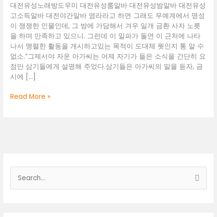
대전유성노래방도우미 대전유성룸알바 대전유성밤알바 대전유성
고소득알바 대전야간알바 염라라고 하면 그래도 무예계에서 명성
이 쟁쟁한 인물인데, 그 방에 가담해서 겨우 일개 금환 사자 노릇
을 하며 만족하고 있으니. 그런데 이 일파가 돌연 이 근처에 나타
나서 맹렬한 활동을 개시하고있는 목적이 도대체 뭣인지 통 알 수
없소.”그제서야 자운 아가씨는 어제 자기가 들은 소식을 간단히 요
점만 삼기들에게 설명해 주었다.삼기들은 아가씨의 말을 듣자, 금
시에 […]
대
Read More »
전
유
성
노
래
방
도
검
우
색
미
대
상