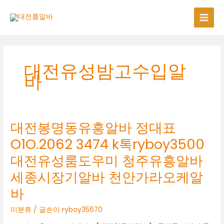
콘
텐
츠
로
건
너
대전유성밤고수입알
뛰
바
기
대전봉명동유흥알바 정대표
O1O.2062 3474 k톡ryboy3500
대전유성룸도우미 청주유흥알바
세종시장기알바 천안가라오케알
바
미분류
/ 글쓴이
ryboy35670