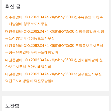
성
톡
최신 글
구
ryboy3500
인
세
구
청주룸알바 O1O.2062.3474 k톡ryboy3500 청주유흥알바 청주
종
직
노래방알바 청주보도사무실
시
세
대
대전룸알바 O1O.2062.3474 K톡RYBOY3500 성정동룸알바 성정
종
학
시
동노래방알바 성정동보도사무실
생
쩜
대전룸알바 O1O.2062.3474 K톡RYBOY3500 두정동보도사무실
알
오
바
두정동유흥알바 두정동노래방알바
알
유
바
대전룸알바 O1O.2062.3474 k톡ryboy3500 천안퍼블릭알바 천
성
안보도사무실 천안노래방알바
노
래
대전룸알바 O1O.2062.3474 k톡ryboy3500 덕진구보도사무실
방
덕진구노래방알바 덕진주밤알바
보
도
보관함