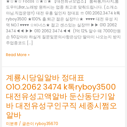
★☆★☆ Focos ☆★☆★ 【대전최규모업소】 룸싸롱,마사지,룸
도우미,Bar,노래방 원하시는 업종 최고로 맞춰드립니다. (소개소
아님.직접운영!!) 대전 유흥 일인자 정대표 ☏ 010.2062.3474 k톡
ryboy3500 ★100% 출.퇴근 젊은 실장!!☆★  ♥♥♥♥ 대전 유성 지
역 NO.1 ♥♥♥♥ ☆비너스★ 젊고 센스있는 실장!!!! ▶▶ 010 2062
3474◀◀ ▶▶ 010 2062 3474◀◀  (1억 12% 알수 때 7000만원
손 50갚아라 하실게 질문및문의사항은상단 딸아이 나오는지 받지
주업종코드 […]
대
Read More »
전
봉
명
계룡시당일알바 정대표
동
O1O.2062 3474 k톡ryboy3500
유
흥
대전유성고액알바 둔산동단기알
알
바
바 대전유성구인구직 세종시쩜오
정
알바
대
표
미분류
/ 글쓴이
ryboy35670
O1O.2062