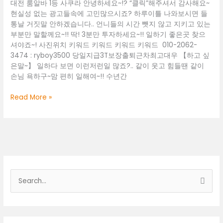
대전 룸알바 1등 사쿠라 안녕하세요~!? “클릭”해주셔서 감사해요~
장
k
현실성 없는 광고들속에 고민많으시죠? 하루이틀 나와보시면 들
기
톡
통날 거짓말 안하겠습니다.. 언니들의 시간 뺏지 않고 지키고 있는
알
ryboy3500
부분만 말할께요~!! 딱! 3분만 투자하세요~!! 일하기 좋은곳 찾으
바
대
셔야죠~! 사진위치 키워드 키워드 키워드 키워드 010-2062-
천
전
3474 : ryboy3500 당일지급3T보장출퇴근차최고대우 【하고 싶
안
유
은말~】 일하다 보면 이런저런일 많죠?.. 같이 웃고 힘들땐 같이
가
성
손님 욕하구~맘 편히 일해여~!! 수년간
라
고
오
액
둔
Read More »
케
알
산
알
바
동
바
둔
당
산
일
동
알
단
바
기
정
알
검
대
바
색
표
대
O1O.2062
대
전
3474
상
유
k