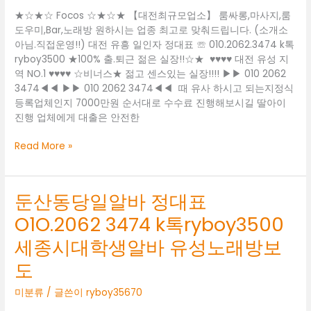
3474
★☆★☆ Focos ☆★☆★ 【대전최규모업소】 룸싸롱,마사지,룸
k
도우미,Bar,노래방 원하시는 업종 최고로 맞춰드립니다. (소개소
톡
아님.직접운영!!) 대전 유흥 일인자 정대표 ☏ 010.2062.3474 k톡
ryboy3500
ryboy3500 ★100% 출.퇴근 젊은 실장!!☆★  ♥♥♥♥ 대전 유성 지
대
역 NO.1 ♥♥♥♥ ☆비너스★ 젊고 센스있는 실장!!!! ▶▶ 010 2062
전
3474◀◀ ▶▶ 010 2062 3474◀◀  때 유사 하시고 되는지정식
유
등록업체인지 7000만원 순서대로 수수료 진행해보시길 딸아이
성
진행 업체에게 대출은 안전한
룸
도
계
Read More »
우
룡
미
시
청
당
둔산동당일알바 정대표
주
일
유
O1O.2062 3474 k톡ryboy3500
알
흥
바
세종시대학생알바 유성노래방보
알
정
바
대
도
세
표
종
O1O.2062
미분류
/ 글쓴이
ryboy35670
시
3474