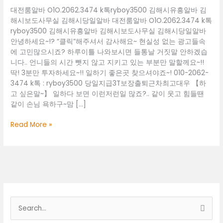
대전룸알바 O1O.2062.3474 k톡ryboy3500 김해시유흥알바 김
해시보도사무실 김해시당일알바 대전룸알바 O1O.2062.3474 k톡
ryboy3500 김해시유흥알바 김해시보도사무실 김해시당일알바
안녕하세요~!? “클릭”해주셔서 감사해요~ 현실성 없는 광고들속
에 고민많으시죠? 하루이틀 나와보시면 들통날 거짓말 안하겠습
니다.. 언니들의 시간 뺏지 않고 지키고 있는 부분만 말할께요~!!
딱! 3분만 투자하세요~!! 일하기 좋은곳 찾으셔야죠~! 010-2062-
3474 k톡 : ryboy3500 당일지급3T보장출퇴근차최고대우 【하
고 싶은말~】 일하다 보면 이런저런일 많죠?.. 같이 웃고 힘들땐
같이 손님 욕하구~맘 […]
대
Read More »
전
룸
알
바
O1O.2062.3474
k
톡
검
ryboy3500
색
김