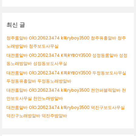
해
대
시
상
유
흥
최신 글
알
바
청주룸알바 O1O.2062.3474 k톡ryboy3500 청주유흥알바 청주
김
노래방알바 청주보도사무실
해
시
대전룸알바 O1O.2062.3474 K톡RYBOY3500 성정동룸알바 성정
보
동노래방알바 성정동보도사무실
도
대전룸알바 O1O.2062.3474 K톡RYBOY3500 두정동보도사무실
사
무
두정동유흥알바 두정동노래방알바
실
대전룸알바 O1O.2062.3474 k톡ryboy3500 천안퍼블릭알바 천
김
안보도사무실 천안노래방알바
해
시
대전룸알바 O1O.2062.3474 k톡ryboy3500 덕진구보도사무실
당
덕진구노래방알바 덕진주밤알바
일
알
바