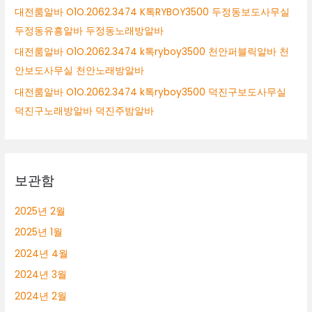
대전룸알바 O1O.2062.3474 K톡RYBOY3500 두정동보도사무실
무
실
두정동유흥알바 두정동노래방알바
천
대전룸알바 O1O.2062.3474 k톡ryboy3500 천안퍼블릭알바 천
안
안보도사무실 천안노래방알바
노
래
대전룸알바 O1O.2062.3474 k톡ryboy3500 덕진구보도사무실
방
덕진구노래방알바 덕진주밤알바
알
바
보관함
2025년 2월
2025년 1월
2024년 4월
2024년 3월
2024년 2월