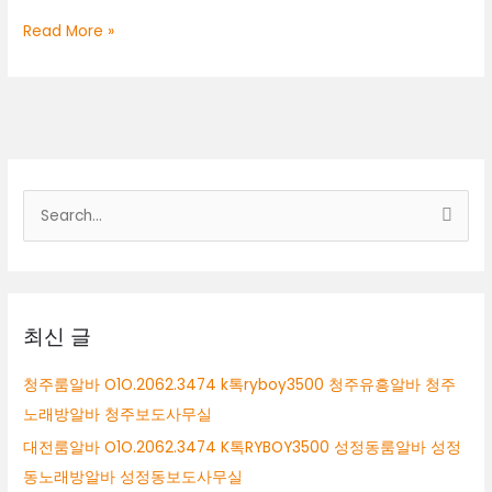
정
대
Read More »
동
전
노
룸
래
알
방
바
알
O1O.2062.3474
바
k
톡
검
ryboy3500
색
천
안
대
퍼
상
블
릭
최신 글
알
바
청주룸알바 O1O.2062.3474 k톡ryboy3500 청주유흥알바 청주
천
노래방알바 청주보도사무실
안
보
대전룸알바 O1O.2062.3474 K톡RYBOY3500 성정동룸알바 성정
도
동노래방알바 성정동보도사무실
사