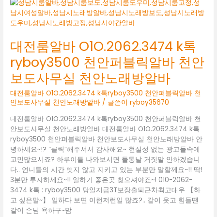
바
O1O.2062.3474
K
톡
대전룸알바 O1O.2062.3474 k톡
RYBOY3500
ryboy3500 천안퍼블릭알바 천안
두
정
보도사무실 천안노래방알바
동
보
대전룸알바 O1O.2062.3474 k톡ryboy3500 천안퍼블릭알바 천
도
안보도사무실 천안노래방알바
/ 글쓴이
ryboy35670
사
대전룸알바 O1O.2062.3474 k톡ryboy3500 천안퍼블릭알바 천
무
안보도사무실 천안노래방알바 대전룸알바 O1O.2062.3474 k톡
실
ryboy3500 천안퍼블릭알바 천안보도사무실 천안노래방알바 안
두
녕하세요~!? “클릭”해주셔서 감사해요~ 현실성 없는 광고들속에
정
고민많으시죠? 하루이틀 나와보시면 들통날 거짓말 안하겠습니
동
다.. 언니들의 시간 뺏지 않고 지키고 있는 부분만 말할께요~!! 딱!
유
3분만 투자하세요~!! 일하기 좋은곳 찾으셔야죠~! 010-2062-
흥
3474 k톡 : ryboy3500 당일지급3T보장출퇴근차최고대우 【하
알
고 싶은말~】 일하다 보면 이런저런일 많죠?.. 같이 웃고 힘들땐
바
같이 손님 욕하구~맘
두