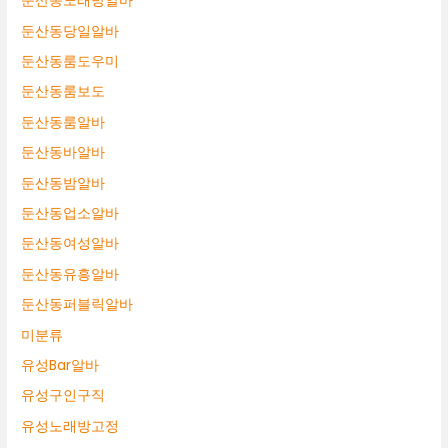
둔산동노래방알바
둔산동당일알바
둔산동룸도우미
둔산동룸보도
둔산동룸알바
둔산동바알바
둔산동밤알바
둔산동업소알바
둔산동여성알바
둔산동유흥알바
둔산동퍼블릭알바
미분류
유성Bar알바
유성구인구직
유성노래방고정