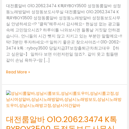
대전룸알바 O1O.2062.3474 K톡RYBOY3500 성정동룸알바 성정
동노래방알바 성정동보도사무실 대전룸알바 O1O.2062.3474 K
톡RYBOY3500 성정동룸알바 성정동노래방알바 성정동보도사무
실 안녕하세요~!? “클릭”해주셔서 감사해요~ 현실성 없는 광고들
속에 고민많으시죠? 하루이틀 나와보시면 들통날 거짓말 안하겠
습니다.. 언니들의 시간 뺏지 않고 지키고 있는 부분만 말할께요~!!
딱! 3분만 투자하세요~!! 일하기 좋은곳 찾으셔야죠~! 010-2062-
3474 k톡 : ryboy3500 당일지급3T보장출퇴근차최고대우 【하
고 싶은말~】 일하다 보면 이런저런일 많죠?.. 같이 웃고 힘들땐
같이 손님 욕하구~맘 […]
대
Read More »
전
룸
알
바
O1O.2062.3474
K
톡
대전룸알바 O1O.2062.3474 K톡
RYBOY3500
RYBOY3500 두정동보도사무실
성