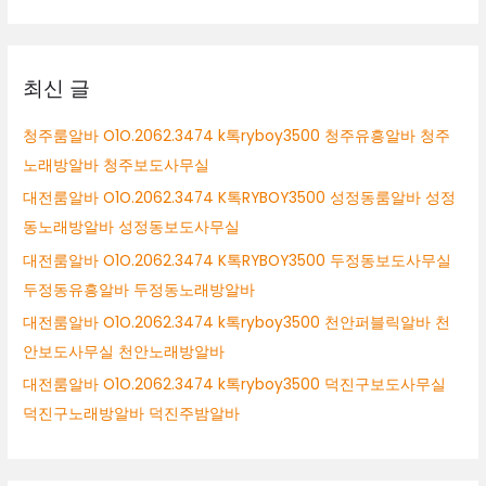
천
대
여
상
성
알
최신 글
바
부
청주룸알바 O1O.2062.3474 k톡ryboy3500 청주유흥알바 청주
천
노래방알바 청주보도사무실
밤
알
대전룸알바 O1O.2062.3474 K톡RYBOY3500 성정동룸알바 성정
바
동노래방알바 성정동보도사무실
부
대전룸알바 O1O.2062.3474 K톡RYBOY3500 두정동보도사무실
천
룸
두정동유흥알바 두정동노래방알바
싸
대전룸알바 O1O.2062.3474 k톡ryboy3500 천안퍼블릭알바 천
롱
안보도사무실 천안노래방알바
알
바
대전룸알바 O1O.2062.3474 k톡ryboy3500 덕진구보도사무실
덕진구노래방알바 덕진주밤알바