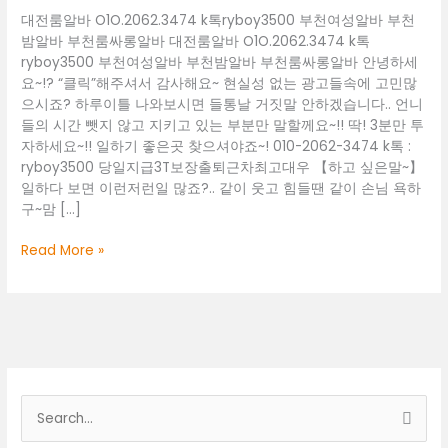
대전룸알바 O1O.2062.3474 k톡ryboy3500 부천여성알바 부천
밤알바 부천룸싸롱알바 대전룸알바 O1O.2062.3474 k톡
ryboy3500 부천여성알바 부천밤알바 부천룸싸롱알바 안녕하세
요~!? “클릭”해주셔서 감사해요~ 현실성 없는 광고들속에 고민많
으시죠? 하루이틀 나와보시면 들통날 거짓말 안하겠습니다.. 언니
들의 시간 뺏지 않고 지키고 있는 부분만 말할께요~!! 딱! 3분만 투
자하세요~!! 일하기 좋은곳 찾으셔야죠~! 010-2062-3474 k톡 :
ryboy3500 당일지급3T보장출퇴근차최고대우 【하고 싶은말~】
일하다 보면 이런저런일 많죠?.. 같이 웃고 힘들땐 같이 손님 욕하
구~맘 […]
대
Read More »
전
룸
알
바
O1O.2062.3474
k
톡
검
ryboy3500
색
부