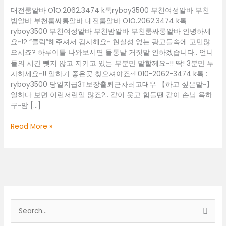
대전룸알바 O1O.2062.3474 k톡ryboy3500 부천여성알바 부천
밤알바 부천룸싸롱알바 대전룸알바 O1O.2062.3474 k톡
ryboy3500 부천여성알바 부천밤알바 부천룸싸롱알바 안녕하세
요~!? “클릭”해주셔서 감사해요~ 현실성 없는 광고들속에 고민많
으시죠? 하루이틀 나와보시면 들통날 거짓말 안하겠습니다.. 언니
들의 시간 뺏지 않고 지키고 있는 부분만 말할께요~!! 딱! 3분만 투
자하세요~!! 일하기 좋은곳 찾으셔야죠~! 010-2062-3474 k톡 :
ryboy3500 당일지급3T보장출퇴근차최고대우 【하고 싶은말~】
일하다 보면 이런저런일 많죠?.. 같이 웃고 힘들땐 같이 손님 욕하
구~맘 […]
대
Read More »
전
룸
알
바
O1O.2062.3474
k
톡
검
ryboy3500
색
부