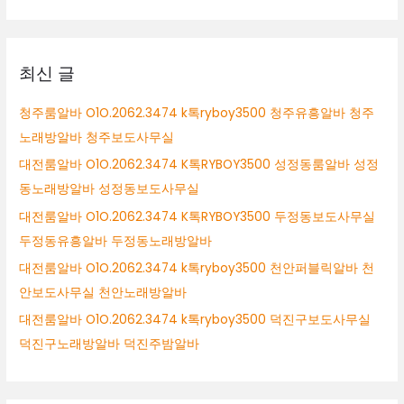
천
대
여
상
성
알
최신 글
바
부
청주룸알바 O1O.2062.3474 k톡ryboy3500 청주유흥알바 청주
천
노래방알바 청주보도사무실
밤
알
대전룸알바 O1O.2062.3474 K톡RYBOY3500 성정동룸알바 성정
바
동노래방알바 성정동보도사무실
부
대전룸알바 O1O.2062.3474 K톡RYBOY3500 두정동보도사무실
천
룸
두정동유흥알바 두정동노래방알바
싸
대전룸알바 O1O.2062.3474 k톡ryboy3500 천안퍼블릭알바 천
롱
안보도사무실 천안노래방알바
알
바
대전룸알바 O1O.2062.3474 k톡ryboy3500 덕진구보도사무실
덕진구노래방알바 덕진주밤알바