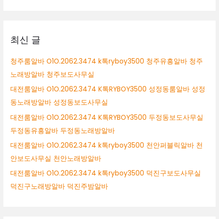
남
대
시
상
여
성
최신 글
알
바
청주룸알바 O1O.2062.3474 k톡ryboy3500 청주유흥알바 청주
성
노래방알바 청주보도사무실
남
시
대전룸알바 O1O.2062.3474 K톡RYBOY3500 성정동룸알바 성정
바
동노래방알바 성정동보도사무실
알
대전룸알바 O1O.2062.3474 K톡RYBOY3500 두정동보도사무실
바
성
두정동유흥알바 두정동노래방알바
남
대전룸알바 O1O.2062.3474 k톡ryboy3500 천안퍼블릭알바 천
시
안보도사무실 천안노래방알바
투
잡
대전룸알바 O1O.2062.3474 k톡ryboy3500 덕진구보도사무실
알
덕진구노래방알바 덕진주밤알바
바