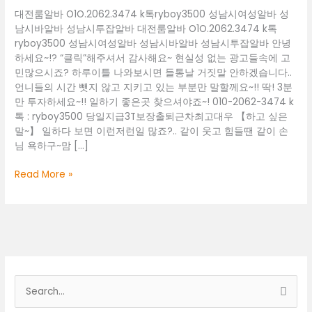
대전룸알바 O1O.2062.3474 k톡ryboy3500 성남시여성알바 성
남시바알바 성남시투잡알바 대전룸알바 O1O.2062.3474 k톡
ryboy3500 성남시여성알바 성남시바알바 성남시투잡알바 안녕
하세요~!? “클릭”해주셔서 감사해요~ 현실성 없는 광고들속에 고
민많으시죠? 하루이틀 나와보시면 들통날 거짓말 안하겠습니다..
언니들의 시간 뺏지 않고 지키고 있는 부분만 말할께요~!! 딱! 3분
만 투자하세요~!! 일하기 좋은곳 찾으셔야죠~! 010-2062-3474 k
톡 : ryboy3500 당일지급3T보장출퇴근차최고대우 【하고 싶은
말~】 일하다 보면 이런저런일 많죠?.. 같이 웃고 힘들땐 같이 손
님 욕하구~맘 […]
대
Read More »
전
룸
알
바
O1O.2062.3474
k
톡
검
ryboy3500
색
성