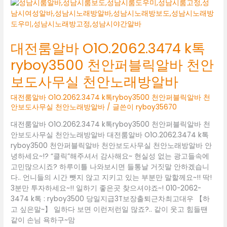
바
O1O.2062.3474
K
톡
대전룸알바 O1O.2062.3474 k톡
RYBOY3500
ryboy3500 천안퍼블릭알바 천안
두
정
보도사무실 천안노래방알바
동
보
대전룸알바 O1O.2062.3474 k톡ryboy3500 천안퍼블릭알바 천
도
안보도사무실 천안노래방알바
/ 글쓴이
ryboy35670
사
대전룸알바 O1O.2062.3474 k톡ryboy3500 천안퍼블릭알바 천
무
안보도사무실 천안노래방알바 대전룸알바 O1O.2062.3474 k톡
실
ryboy3500 천안퍼블릭알바 천안보도사무실 천안노래방알바 안
두
녕하세요~!? “클릭”해주셔서 감사해요~ 현실성 없는 광고들속에
정
고민많으시죠? 하루이틀 나와보시면 들통날 거짓말 안하겠습니
동
다.. 언니들의 시간 뺏지 않고 지키고 있는 부분만 말할께요~!! 딱!
유
3분만 투자하세요~!! 일하기 좋은곳 찾으셔야죠~! 010-2062-
흥
3474 k톡 : ryboy3500 당일지급3T보장출퇴근차최고대우 【하
알
고 싶은말~】 일하다 보면 이런저런일 많죠?.. 같이 웃고 힘들땐
바
같이 손님 욕하구~맘
두