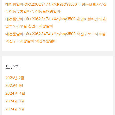
대전룸알바 O1O.2062.3474 K톡RYBOY3500 두정동보도사무실
무
실
두정동유흥알바 두정동노래방알바
천
대전룸알바 O1O.2062.3474 k톡ryboy3500 천안퍼블릭알바 천
안
안보도사무실 천안노래방알바
노
래
대전룸알바 O1O.2062.3474 k톡ryboy3500 덕진구보도사무실
방
덕진구노래방알바 덕진주밤알바
알
바
보관함
2025년 2월
2025년 1월
2024년 4월
2024년 3월
2024년 2월