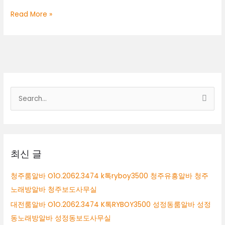
정
대
Read More »
동
전
노
룸
래
알
방
바
알
O1O.2062.3474
바
k
톡
검
ryboy3500
색
천
안
대
퍼
상
블
릭
최신 글
알
바
청주룸알바 O1O.2062.3474 k톡ryboy3500 청주유흥알바 청주
천
노래방알바 청주보도사무실
안
보
대전룸알바 O1O.2062.3474 K톡RYBOY3500 성정동룸알바 성정
도
동노래방알바 성정동보도사무실
사