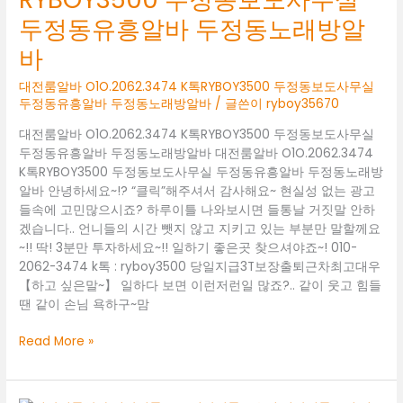
정
두정동유흥알바 두정동노래방알
동
룸
바
알
바
대전룸알바 O1O.2062.3474 K톡RYBOY3500 두정동보도사무실
두정동유흥알바 두정동노래방알바
/ 글쓴이
ryboy35670
성
정
대전룸알바 O1O.2062.3474 K톡RYBOY3500 두정동보도사무실
동
두정동유흥알바 두정동노래방알바 대전룸알바 O1O.2062.3474
노
K톡RYBOY3500 두정동보도사무실 두정동유흥알바 두정동노래방
래
알바 안녕하세요~!? “클릭”해주셔서 감사해요~ 현실성 없는 광고
방
들속에 고민많으시죠? 하루이틀 나와보시면 들통날 거짓말 안하
알
겠습니다.. 언니들의 시간 뺏지 않고 지키고 있는 부분만 말할께요
바
~!! 딱! 3분만 투자하세요~!! 일하기 좋은곳 찾으셔야죠~! 010-
성
2062-3474 k톡 : ryboy3500 당일지급3T보장출퇴근차최고대우
정
【하고 싶은말~】 일하다 보면 이런저런일 많죠?.. 같이 웃고 힘들
동
땐 같이 손님 욕하구~맘
보
도
대
Read More »
사
전
무
룸
실
알