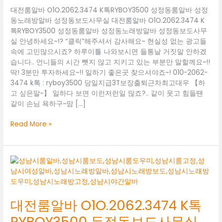
대전룸알바 O1O.2062.3474 K톡RYBOY3500 성정동룸알바 성정
동노래방알바 성정동보도사무실 대전룸알바 O1O.2062.3474 K
톡RYBOY3500 성정동룸알바 성정동노래방알바 성정동보도사무
실 안녕하세요~!? “클릭”해주셔서 감사해요~ 현실성 없는 광고들
속에 고민많으시죠? 하루이틀 나와보시면 들통날 거짓말 안하겠
습니다.. 언니들의 시간 뺏지 않고 지키고 있는 부분만 말할께요~!!
딱! 3분만 투자하세요~!! 일하기 좋은곳 찾으셔야죠~! 010-2062-
3474 k톡 : ryboy3500 당일지급3T보장출퇴근차최고대우 【하
고 싶은말~】 일하다 보면 이런저런일 많죠?.. 같이 웃고 힘들땐
같이 손님 욕하구~맘 […]
대
Read More »
전
룸
알
바
O1O.2062.3474
K
톡
대전룸알바 O1O.2062.3474 K톡
RYBOY3500
RYBOY3500 두정동보도사무실
성