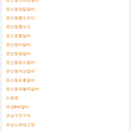
둔산동노래방알바
둔산동당일알바
둔산동룸도우미
둔산동룸보도
둔산동룸알바
둔산동바알바
둔산동밤알바
둔산동업소알바
둔산동여성알바
둔산동유흥알바
둔산동퍼블릭알바
미분류
유성Bar알바
유성구인구직
유성노래방고정