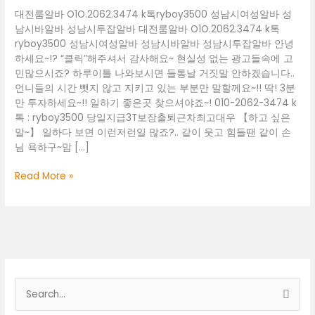
대전룸알바 O1O.2062.3474 k톡ryboy3500 성남시여성알바 성
남시바알바 성남시투잡알바 대전룸알바 O1O.2062.3474 k톡
ryboy3500 성남시여성알바 성남시바알바 성남시투잡알바 안녕
하세요~!? “클릭”해주셔서 감사해요~ 현실성 없는 광고들속에 고
민많으시죠? 하루이틀 나와보시면 들통날 거짓말 안하겠습니다..
언니들의 시간 뺏지 않고 지키고 있는 부분만 말할께요~!! 딱! 3분
만 투자하세요~!! 일하기 좋은곳 찾으셔야죠~! 010-2062-3474 k
톡 : ryboy3500 당일지급3T보장출퇴근차최고대우 【하고 싶은
말~】 일하다 보면 이런저런일 많죠?.. 같이 웃고 힘들땐 같이 손
님 욕하구~맘 […]
대
Read More »
전
룸
알
바
O1O.2062.3474
k
톡
검
ryboy3500
색
성