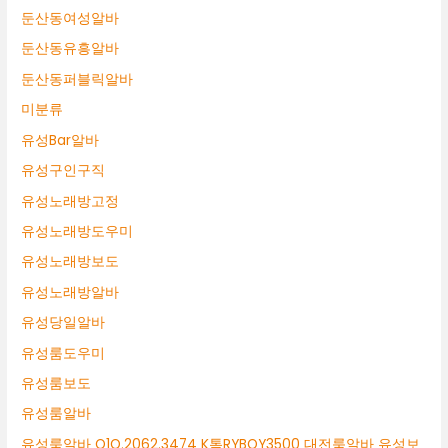
둔산동여성알바
둔산동유흥알바
둔산동퍼블릭알바
미분류
유성Bar알바
유성구인구직
유성노래방고정
유성노래방도우미
유성노래방보도
유성노래방알바
유성당일알바
유성룸도우미
유성룸보도
유성룸알바
유성룸알바 O1O.2062.3474 K톡RYBOY3500 대전룸알바 유성보