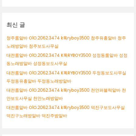
남
대
시
상
여
성
최신 글
알
바
청주룸알바 O1O.2062.3474 k톡ryboy3500 청주유흥알바 청주
성
노래방알바 청주보도사무실
남
시
대전룸알바 O1O.2062.3474 K톡RYBOY3500 성정동룸알바 성정
바
동노래방알바 성정동보도사무실
알
대전룸알바 O1O.2062.3474 K톡RYBOY3500 두정동보도사무실
바
성
두정동유흥알바 두정동노래방알바
남
대전룸알바 O1O.2062.3474 k톡ryboy3500 천안퍼블릭알바 천
시
안보도사무실 천안노래방알바
투
잡
대전룸알바 O1O.2062.3474 k톡ryboy3500 덕진구보도사무실
알
덕진구노래방알바 덕진주밤알바
바