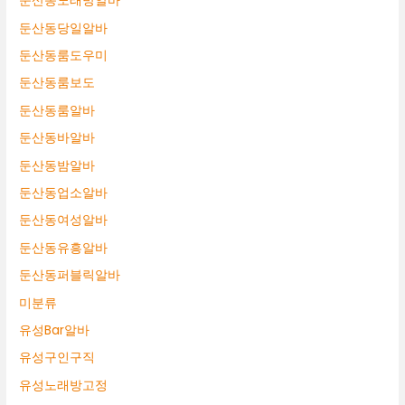
둔산동노래방알바
둔산동당일알바
둔산동룸도우미
둔산동룸보도
둔산동룸알바
둔산동바알바
둔산동밤알바
둔산동업소알바
둔산동여성알바
둔산동유흥알바
둔산동퍼블릭알바
미분류
유성Bar알바
유성구인구직
유성노래방고정