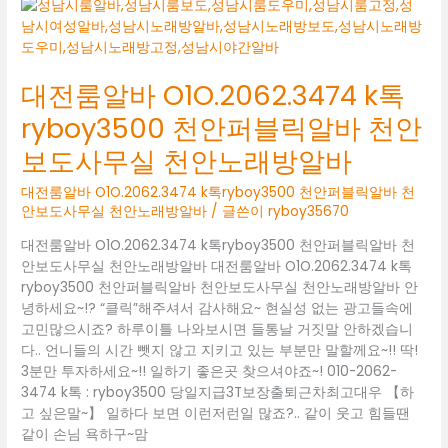
바
O1O.2062.3474
K
톡
대전룸알바 O1O.2062.3474 k톡
RYBOY3500
ryboy3500 천안퍼블릭알바 천안
두
정
보도사무실 천안노래방알바
동
보
대전룸알바 O1O.2062.3474 k톡ryboy3500 천안퍼블릭알바 천
도
안보도사무실 천안노래방알바
/ 글쓴이
ryboy35670
사
대전룸알바 O1O.2062.3474 k톡ryboy3500 천안퍼블릭알바 천
무
안보도사무실 천안노래방알바 대전룸알바 O1O.2062.3474 k톡
실
ryboy3500 천안퍼블릭알바 천안보도사무실 천안노래방알바 안
두
녕하세요~!? “클릭”해주셔서 감사해요~ 현실성 없는 광고들속에
정
고민많으시죠? 하루이틀 나와보시면 들통날 거짓말 안하겠습니
동
다.. 언니들의 시간 뺏지 않고 지키고 있는 부분만 말할께요~!! 딱!
유
3분만 투자하세요~!! 일하기 좋은곳 찾으셔야죠~! 010-2062-
흥
3474 k톡 : ryboy3500 당일지급3T보장출퇴근차최고대우 【하
알
고 싶은말~】 일하다 보면 이런저런일 많죠?.. 같이 웃고 힘들땐
바
같이 손님 욕하구~맘
두