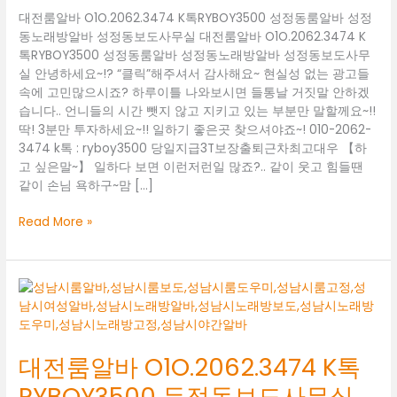
대전룸알바 O1O.2062.3474 K톡RYBOY3500 성정동룸알바 성정
동노래방알바 성정동보도사무실 대전룸알바 O1O.2062.3474 K
톡RYBOY3500 성정동룸알바 성정동노래방알바 성정동보도사무
실 안녕하세요~!? “클릭”해주셔서 감사해요~ 현실성 없는 광고들
속에 고민많으시죠? 하루이틀 나와보시면 들통날 거짓말 안하겠
습니다.. 언니들의 시간 뺏지 않고 지키고 있는 부분만 말할께요~!!
딱! 3분만 투자하세요~!! 일하기 좋은곳 찾으셔야죠~! 010-2062-
3474 k톡 : ryboy3500 당일지급3T보장출퇴근차최고대우 【하
고 싶은말~】 일하다 보면 이런저런일 많죠?.. 같이 웃고 힘들땐
같이 손님 욕하구~맘 […]
대
Read More »
전
룸
알
바
O1O.2062.3474
K
톡
대전룸알바 O1O.2062.3474 K톡
RYBOY3500
RYBOY3500 두정동보도사무실
성