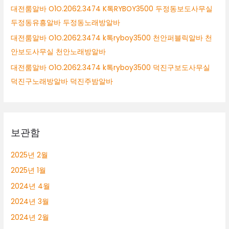
대전룸알바 O1O.2062.3474 K톡RYBOY3500 두정동보도사무실
무
실
두정동유흥알바 두정동노래방알바
천
대전룸알바 O1O.2062.3474 k톡ryboy3500 천안퍼블릭알바 천
안
안보도사무실 천안노래방알바
노
래
대전룸알바 O1O.2062.3474 k톡ryboy3500 덕진구보도사무실
방
덕진구노래방알바 덕진주밤알바
알
바
보관함
2025년 2월
2025년 1월
2024년 4월
2024년 3월
2024년 2월