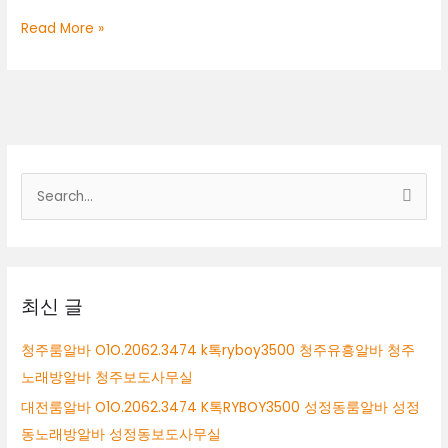
정
대
Read More »
동
전
노
룸
래
알
방
바
알
O1O.2062.3474
바
k
톡
검
ryboy3500
색
천
안
대
퍼
상
블
릭
최신 글
알
바
청주룸알바 O1O.2062.3474 k톡ryboy3500 청주유흥알바 청주
천
노래방알바 청주보도사무실
안
보
대전룸알바 O1O.2062.3474 K톡RYBOY3500 성정동룸알바 성정
도
동노래방알바 성정동보도사무실
사