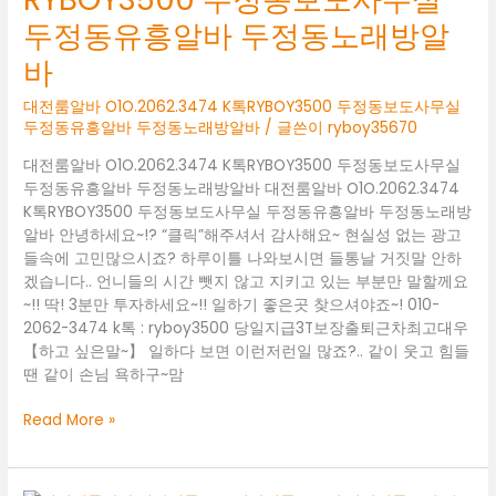
정
두정동유흥알바 두정동노래방알
동
룸
바
알
바
대전룸알바 O1O.2062.3474 K톡RYBOY3500 두정동보도사무실
두정동유흥알바 두정동노래방알바
/ 글쓴이
ryboy35670
성
정
대전룸알바 O1O.2062.3474 K톡RYBOY3500 두정동보도사무실
동
두정동유흥알바 두정동노래방알바 대전룸알바 O1O.2062.3474
노
K톡RYBOY3500 두정동보도사무실 두정동유흥알바 두정동노래방
래
알바 안녕하세요~!? “클릭”해주셔서 감사해요~ 현실성 없는 광고
방
들속에 고민많으시죠? 하루이틀 나와보시면 들통날 거짓말 안하
알
겠습니다.. 언니들의 시간 뺏지 않고 지키고 있는 부분만 말할께요
바
~!! 딱! 3분만 투자하세요~!! 일하기 좋은곳 찾으셔야죠~! 010-
성
2062-3474 k톡 : ryboy3500 당일지급3T보장출퇴근차최고대우
정
【하고 싶은말~】 일하다 보면 이런저런일 많죠?.. 같이 웃고 힘들
동
땐 같이 손님 욕하구~맘
보
도
대
Read More »
사
전
무
룸
실
알