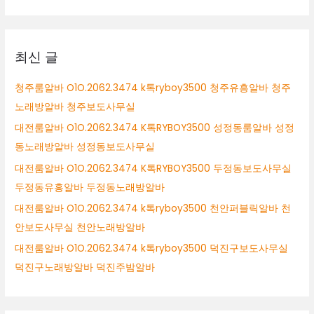
원
대
시
상
업
소
최신 글
알
바
청주룸알바 O1O.2062.3474 k톡ryboy3500 청주유흥알바 청주
수
노래방알바 청주보도사무실
원
시
대전룸알바 O1O.2062.3474 K톡RYBOY3500 성정동룸알바 성정
테
동노래방알바 성정동보도사무실
이
대전룸알바 O1O.2062.3474 K톡RYBOY3500 두정동보도사무실
블
알
두정동유흥알바 두정동노래방알바
바
대전룸알바 O1O.2062.3474 k톡ryboy3500 천안퍼블릭알바 천
수
안보도사무실 천안노래방알바
원
시
대전룸알바 O1O.2062.3474 k톡ryboy3500 덕진구보도사무실
바
덕진구노래방알바 덕진주밤알바
알
바