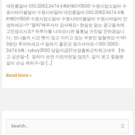
대전룸알바 O1O.2062.3474 K톡RYBOY3500 수원시업소알바 수
원시테이블알바 수원시바알바 대전룸알바 O1O.2062.3474 K톡
RYBOY3500 수원시업소알바 수원시테이블알바 수원시바알바 안
녕하세요~!? “클릭”해주셔서 감사해요~ 현실성 없는 광고들속에
고민많으시죠? 하루이틀 나와보시면 들통날 거짓말 안하겠습니
다.. 언니들의 시간 뺏지 않고 지키고 있는 부분만 말할께요~!! 딱!
3분만 투자하세요~!! 일하기 좋은곳 찾으셔야죠~! 010-2062-
3474 k톡 : ryboy3500 당일지급3T보장출퇴근차최고대우 【하
고 싶은말~】 일하다 보면 이런저런일 많죠?.. 같이 웃고 힘들땐
같이 손님 욕하구~맘 […]
대
Read More »
전
룸
알
바
O1O.2062.3474
K
톡
검
RYBOY3500
색
수