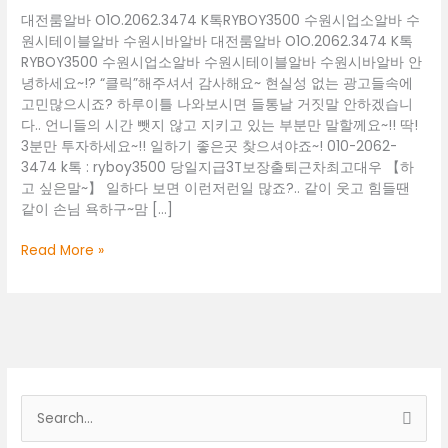
대전룸알바 O1O.2062.3474 K톡RYBOY3500 수원시업소알바 수
원시테이블알바 수원시바알바 대전룸알바 O1O.2062.3474 K톡
RYBOY3500 수원시업소알바 수원시테이블알바 수원시바알바 안
녕하세요~!? “클릭”해주셔서 감사해요~ 현실성 없는 광고들속에
고민많으시죠? 하루이틀 나와보시면 들통날 거짓말 안하겠습니
다.. 언니들의 시간 뺏지 않고 지키고 있는 부분만 말할께요~!! 딱!
3분만 투자하세요~!! 일하기 좋은곳 찾으셔야죠~! 010-2062-
3474 k톡 : ryboy3500 당일지급3T보장출퇴근차최고대우 【하
고 싶은말~】 일하다 보면 이런저런일 많죠?.. 같이 웃고 힘들땐
같이 손님 욕하구~맘 […]
대
Read More »
전
룸
알
바
O1O.2062.3474
K
톡
검
RYBOY3500
색
수