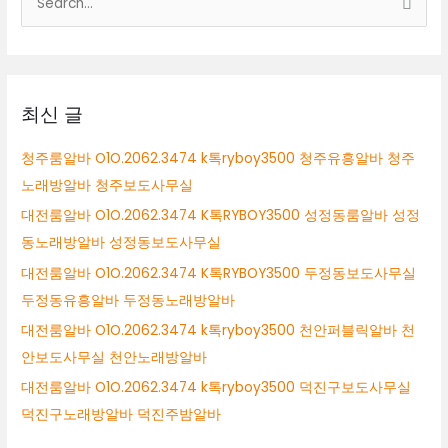
RYBOY3500
색
하
복
대
대
상
유
흥
최신 글
알
바
청주룸알바 O1O.2062.3474 k톡ryboy3500 청주유흥알바 청주
용
노래방알바 청주보도사무실
암
동
대전룸알바 O1O.2062.3474 K톡RYBOY3500 성정동룸알바 성정
노
동노래방알바 성정동보도사무실
래
대전룸알바 O1O.2062.3474 K톡RYBOY3500 두정동보도사무실
방
보
두정동유흥알바 두정동노래방알바
도
대전룸알바 O1O.2062.3474 k톡ryboy3500 천안퍼블릭알바 천
용
안보도사무실 천안노래방알바
암
동
대전룸알바 O1O.2062.3474 k톡ryboy3500 덕진구보도사무실
룸
덕진구노래방알바 덕진주밤알바
보
도