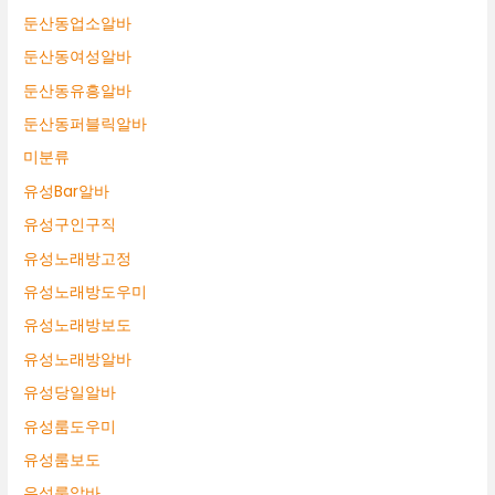
둔산동업소알바
둔산동여성알바
둔산동유흥알바
둔산동퍼블릭알바
미분류
유성Bar알바
유성구인구직
유성노래방고정
유성노래방도우미
유성노래방보도
유성노래방알바
유성당일알바
유성룸도우미
유성룸보도
유성룸알바